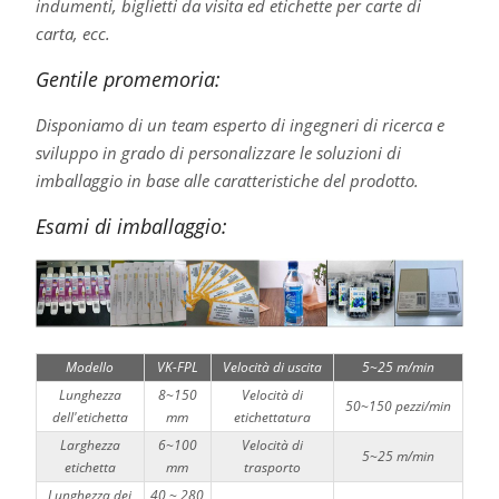
indumenti, biglietti da visita ed etichette per carte di
carta, ecc.
Gentile promemoria:
Disponiamo di un team esperto di ingegneri di ricerca e
sviluppo in grado di personalizzare le soluzioni di
imballaggio in base alle caratteristiche del prodotto.
Esami di imballaggio:
Modello
VK-FPL
Velocità di uscita
5~25 m/min
Lunghezza
8~150
Velocità di
50~150 pezzi/min
dell'etichetta
mm
etichettatura
Larghezza
6~100
Velocità di
5~25 m/min
etichetta
mm
trasporto
Lunghezza dei
40 ~ 280