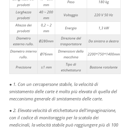
Peso
180 kg
prodotti
mm
Larghezza
40 ~ 200
Voltaggio
220 V 50 Hz
prodotti
mm
Altezza dei
0,2 ~ 2
Energia
1,3 kW
prodotti
mm
Diametro
Direzione del
Ø280mm
Da sinistra a destra
esterno rullo.
trasportatore
Diametro interno
Dimensioni della
Ø76mm
2200*750*1400mm
rullo.
macchina
Tipo di
Precisione
±1 mm
Bastone rotolante
etichettatura
● 1. Con un cercapersone stabile, la velocità di
smistamento delle carte è molto più elevata di quella del
meccanismo generale di smistamento delle carte.
● 2. Elevata velocità di etichettatura dell'impaginazione,
con il codice di monitoraggio per la scatola dei
medicinali, la velocità stabile può raggiungere più di 100