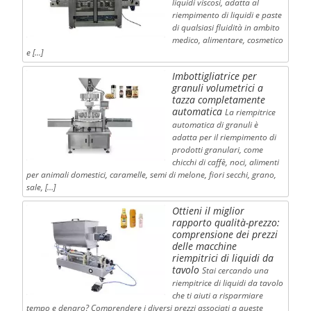
liquidi viscosi, adatta al
riempimento di liquidi e paste
di qualsiasi fluidità in ambito
medico, alimentare, cosmetico
e […]
Imbottigliatrice per
granuli volumetrici a
tazza completamente
automatica
La riempitrice
automatica di granuli è
adatta per il riempimento di
prodotti granulari, come
chicchi di caffè, noci, alimenti
per animali domestici, caramelle, semi di melone, fiori secchi, grano,
sale, […]
Ottieni il miglior
rapporto qualità-prezzo:
comprensione dei prezzi
delle macchine
riempitrici di liquidi da
tavolo
Stai cercando una
riempitrice di liquidi da tavolo
che ti aiuti a risparmiare
tempo e denaro? Comprendere i diversi prezzi associati a queste