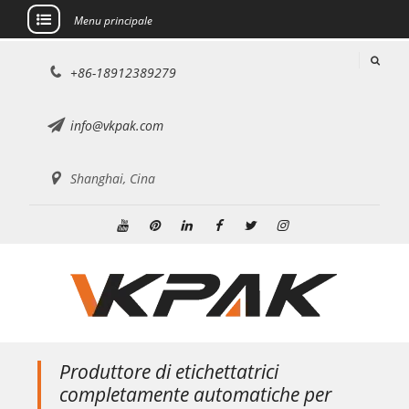
Menu principale
Salta
+86-18912389279
al
contenuto
info@vkpak.com
Shanghai, Cina
Youtube
Pinterest
Linkedin
Facebook
Twitter
Instagram
Produttore di etichettatrici
completamente automatiche per