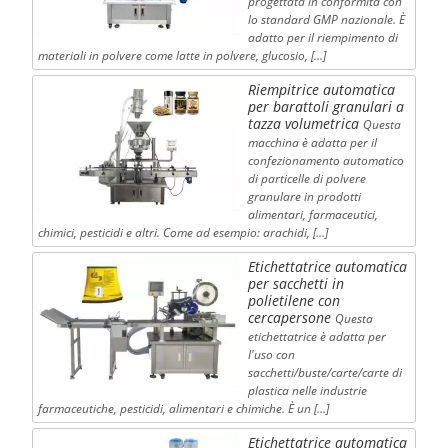
progettata in conformità con
lo standard GMP nazionale. È
adatto per il riempimento di
materiali in polvere come latte in polvere, glucosio, […]
Riempitrice automatica
per barattoli granulari a
tazza volumetrica
Questa
macchina è adatta per il
confezionamento automatico
di particelle di polvere
granulare in prodotti
alimentari, farmaceutici,
chimici, pesticidi e altri. Come ad esempio: arachidi, […]
Etichettatrice automatica
per sacchetti in
polietilene con
cercapersone
Questa
etichettatrice è adatta per
l'uso con
sacchetti/buste/carte/carte di
plastica nelle industrie
farmaceutiche, pesticidi, alimentari e chimiche. È un […]
Etichettatrice automatica