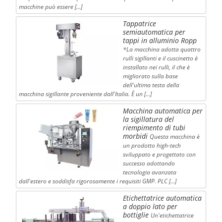
macchine può essere […]
Tappatrice
semiautomatica per
tappi in alluminio Ropp
*La macchina adotta quattro
rulli sigillanti e il cuscinetto è
installato nei rulli, il che è
migliorato sulla base
dell'ultima testa della
macchina sigillante proveniente dall'Italia. È un […]
Macchina automatica per
la sigillatura del
riempimento di tubi
morbidi
Questa macchina è
un prodotto high-tech
sviluppato e progettato con
successo adottando
tecnologia avanzata
dall'estero e soddisfa rigorosamente i requisiti GMP. PLC […]
Etichettatrice automatica
a doppio lato per
bottiglie
Un'etichettatrice