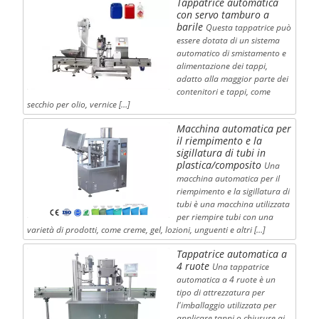
Tappatrice automatica
con servo tamburo a
barile
Questa tappatrice può
essere dotata di un sistema
automatico di smistamento e
alimentazione dei tappi,
adatto alla maggior parte dei
contenitori e tappi, come
secchio per olio, vernice […]
Macchina automatica per
il riempimento e la
sigillatura di tubi in
plastica/composito
Una
macchina automatica per il
riempimento e la sigillatura di
tubi è una macchina utilizzata
per riempire tubi con una
varietà di prodotti, come creme, gel, lozioni, unguenti e altri […]
Tappatrice automatica a
4 ruote
Una tappatrice
automatica a 4 ruote è un
tipo di attrezzatura per
l'imballaggio utilizzata per
applicare tappi o chiusure ai