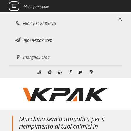
Menu principale
Salta
+86-18912389279
al
contenuto
info@vkpak.com
Shanghai, Cina
Youtube
Pinterest
Linkedin
Facebook
Twitter
Instagram
Macchina semiautomatica per il
riempimento di tubi chimici in