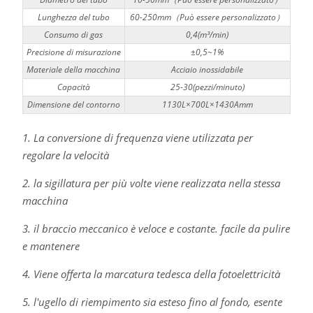
Lunghezza del tubo
60-250mm（Può essere personalizzato）
Consumo di gas
0,4(m³/min)
Precisione di misurazione
±0,5~1%
Materiale della macchina
Acciaio inossidabile
Capacità
25-30(pezzi/minuto)
Dimensione del contorno
1130L×700L×1430Amm
1. La conversione di frequenza viene utilizzata per
regolare la velocità
2. la sigillatura per più volte viene realizzata nella stessa
macchina
3. il braccio meccanico è veloce e costante. facile da pulire
e mantenere
4. Viene offerta la marcatura tedesca della fotoelettricità
5. l'ugello di riempimento sia esteso fino al fondo, esente