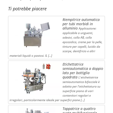
Ti potrebbe piacere
Riempitrice automatica
per tubi morbidi in
alluminio
Applicazione:
applicabile a unguenti,
adesivi, colla AB, colla
epossidica, creme per la pelle,
tinture per capelli, lucido da
scarpe, dentifricio e altri
materiali liquidi o pastosi. IL […]
Etichettatrice
semiautomatica a doppio
lato per bottiglia
quadrata
L'etichettatrice
semiautomatica bifacciale è
adatta per l'etichettatura su
superficie piana di vari
contenitori regolari e
irregolari, particolarmente ideale per superfici piane […]
Tappatrice a quattro
ruote multifunzionale