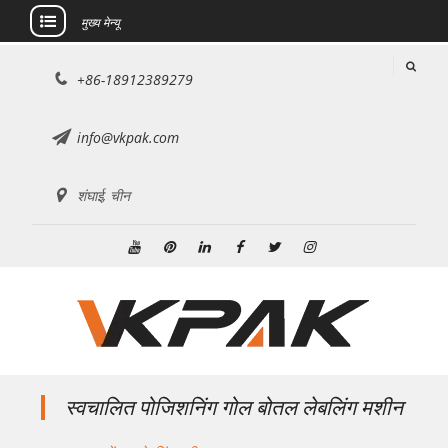
मुख्य मेन्यू
इसे
+86-18912389279
छोड़कर
सामग्री
पर
info@vkpak.com
बढ़ने
के
शंघाई, चीन
लिए
यूट्यूब
Pinterest
Linkedin
फेसबुक
ट्विटर
Instagram
स्वचालित पोजिशनिंग गोल बोतल लेबलिंग मशीन