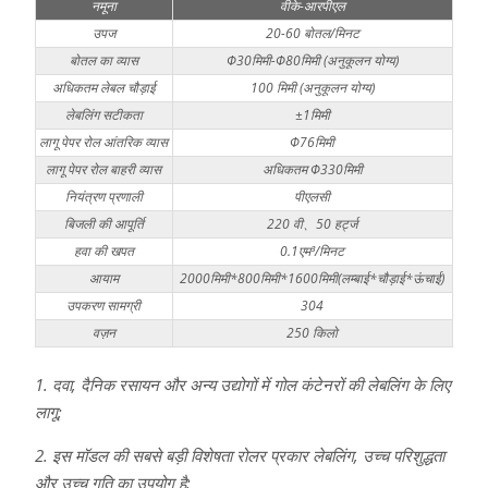
नमूना
वीके-आरपीएल
उपज
20-60 बोतल/मिनट
बोतल का व्यास
Φ30मिमी-Φ80मिमी (अनुकूलन योग्य)
अधिकतम लेबल चौड़ाई
100 मिमी (अनुकूलन योग्य)
लेबलिंग सटीकता
±1मिमी
लागू पेपर रोल आंतरिक व्यास
Φ76मिमी
लागू पेपर रोल बाहरी व्यास
अधिकतम Φ330मिमी
नियंत्रण प्रणाली
पीएलसी
बिजली की आपूर्ति
220 वी、50 हर्ट्ज
हवा की खपत
0.1एम³/मिनट
आयाम
2000मिमी*800मिमी*1600मिमी(लम्बाई*चौड़ाई*ऊंचाई)
उपकरण सामग्री
304
वज़न
250 किलो
1. दवा, दैनिक रसायन और अन्य उद्योगों में गोल कंटेनरों की लेबलिंग के लिए
लागू;
2. इस मॉडल की सबसे बड़ी विशेषता रोलर प्रकार लेबलिंग, उच्च परिशुद्धता
और उच्च गति का उपयोग है;