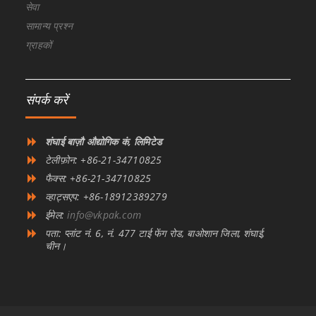
सेवा
सामान्य प्रश्न
ग्राहकों
संपर्क करें
शंघाई बाज़ौ औद्योगिक कं, लिमिटेड
टेलीफ़ोन: +86-21-34710825
फैक्स: +86-21-34710825
व्हाट्सएप: +86-18912389279
ईमेल:
info@vkpak.com
पता: प्लांट नं. 6, नं. 477 टाई फेंग रोड, बाओशान जिला, शंघाई,
चीन।