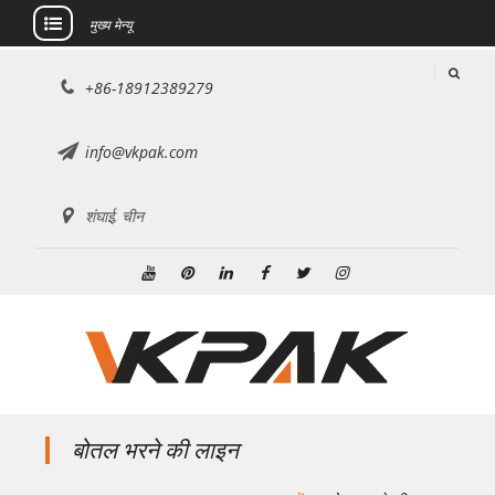
मुख्य मेन्यू
इसे
+86-18912389279
छोड़कर
सामग्री
पर
info@vkpak.com
बढ़ने
के
शंघाई, चीन
लिए
यूट्यूब
Pinterest
Linkedin
फेसबुक
ट्विटर
Instagram
बोतल भरने की लाइन