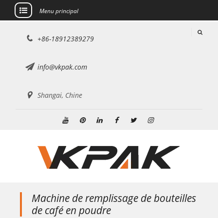
Menu principal
Aller
+86-18912389279
au
contenu
info@vkpak.com
Shangai, Chine
Youtube
Pinterest
Linkedin
Facebook
Twitter
Instagram
Machine de remplissage de bouteilles
de café en poudre