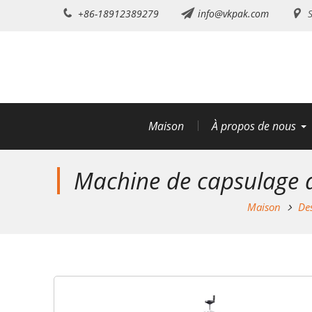
Aller
+86-18912389279
info@vkpak.com
S
au
contenu
Maison
À propos de nous
Machine de capsulage a
Maison
De