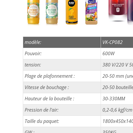
modèle:
VK-CP082
Pouvoir:
600W
tension:
380 V/220 V 5
Plage de plafonnement :
20-50 mm (une 
Vitesse de bouchage :
20-50 bouteill
Hauteur de la bouteille :
30-330MM
Pression de l'air:
0,2-0,6 kgf/cm
Taille du paquet:
1800x450x1
GW :
350KG