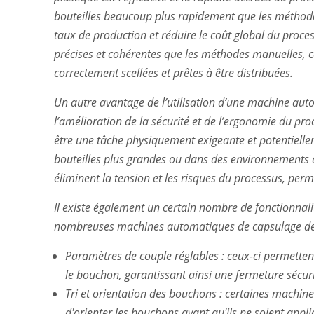
bouteilles beaucoup plus rapidement que les méthod
taux de production et réduire le coût global du proc
précises et cohérentes que les méthodes manuelles, ce
correctement scellées et prêtes à être distribuées.
Un autre avantage de l’utilisation d’une machine aut
l’amélioration de la sécurité et de l’ergonomie du p
être une tâche physiquement exigeante et potentiellem
bouteilles plus grandes ou dans des environnements
éliminent la tension et les risques du processus, per
Il existe également un certain nombre de fonctionnali
nombreuses machines automatiques de capsulage de 
Paramètres de couple réglables : ceux-ci permettent
le bouchon, garantissant ainsi une fermeture sécuris
Tri et orientation des bouchons : certaines machin
d'orienter les bouchons avant qu'ils ne soient appliq