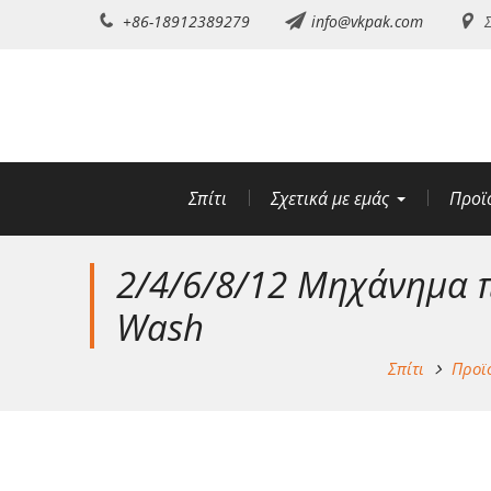
Μετάβαση
+86-18912389279
info@vkpak.com
Σ
στο
περιεχόμενο
Σπίτι
Σχετικά με εμάς
Προϊ
2/4/6/8/12 Μηχάνημα 
Wash
Σπίτι
Προϊ