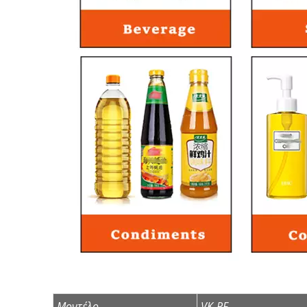
Μοντέλο
VK-PF