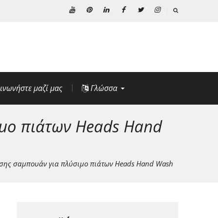
Youtube
Pinterest
Linkedin
Facebook
Κελάδημα
Ίνσταγκραμ
ινωνήστε μαζί μας
Γλώσσα
μο πιάτων Heads Hand
σης σαμπουάν για πλύσιμο πιάτων Heads Hand Wash