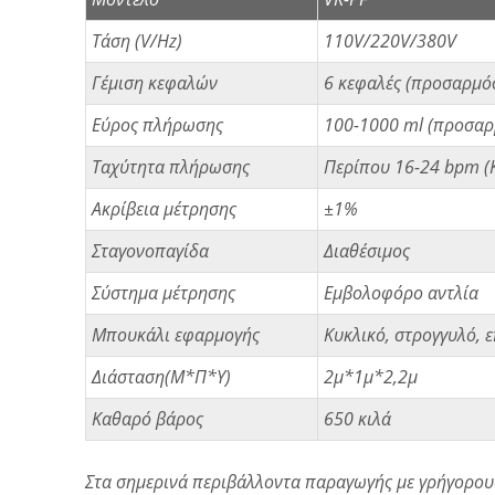
Τάση (V/Hz)
110V/220V/380V
Γέμιση κεφαλών
6 κεφαλές (προσαρμό
Εύρος πλήρωσης
100-1000 ml (προσαρ
Ταχύτητα πλήρωσης
Περίπου 16-24 bpm (
Ακρίβεια μέτρησης
±1%
Σταγονοπαγίδα
Διαθέσιμος
Σύστημα μέτρησης
Εμβολοφόρο αντλία
Μπουκάλι εφαρμογής
Κυκλικό, στρογγυλό, 
Διάσταση(Μ*Π*Υ)
2μ*1μ*2,2μ
Καθαρό βάρος
650 κιλά
Στα σημερινά περιβάλλοντα παραγωγής με γρήγορους 