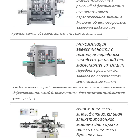
В сфере упаковочных
решений эффективность и
точность имеют
первостепенное значение.
Машины объемного розлива
являются надежными
хранителями, обеспечивая точные измерения и […]
Максимизация
эффективности с
помощью передовых
заводских решений для
маслоналивных машин
Передовые решения для
заводов по производству
маслозаливных машин
предоставляют предприятиям возможность максимизировать
эффективность своей деятельности. Эти решения предлагают
целый ряд […]
Автоматическая
многофункциональная
этикетировочная
машина для круглых
плоских конических
бутылок
Эта