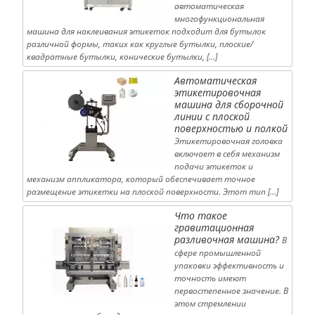
автоматическая
многофункциональная
машина для наклеивания этикеток подходит для бутылок
различной формы, таких как круглые бутылки, плоские/
квадратные бутылки, конические бутылки, […]
Автоматическая
этикетировочная
машина для сборочной
линии с плоской
поверхностью и полкой
Этикетировочная головка
включает в себя механизм
подачи этикеток и
механизм аппликатора, который обеспечивает точное
размещение этикетки на плоской поверхности. Этот тип […]
Что такое
гравитационная
разливочная машина?
В
сфере промышленной
упаковки эффективность и
точность имеют
первостепенное значение. В
этом стремлении