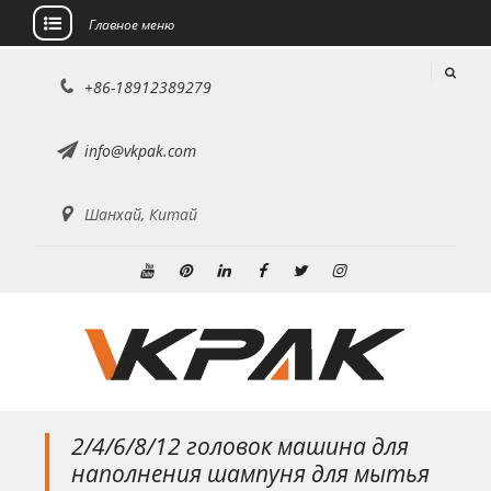
Главное меню
перейти
+86-18912389279
к
содержанию
info@vkpak.com
Шанхай, Китай
YouTube
Пинтерест
Линкедин
Фейсбук
Твиттер
Инстаграм
2/4/6/8/12 головок машина для
наполнения шампуня для мытья