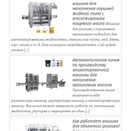
машина для
наполнения поршней
жидкого типа с
отслеживанием
пищевого масла
Машина
для розлива с поршневым
механизмом подходит для
наполнения вязкими жидкостями, такими как паста, мед, джем,
соус, масло и т. д. Она оснащена серводвигателем, и ей нужно
только […]
Автоматическая линия
по производству
этикетировочной
машины для
наполнения
арахисовым маслом
Производственная линия
включает в себя
разливочную машину, укупорочную машину и этикетировочную
машину. Вся линия может завершить работу по наполнению
жидкостью, укупорке и маркировке за один […]
Как работает машина
для объемного розлива?