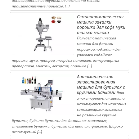
инновационное оборудование постоянно меняет
производственные процессы, […]
Семиавтоматическая
машина завалки
порошка для кофе муки
талька молока
Полуавтоматическая
машина для фасовки
порошков подходит для
упаковки кофейного
порошка, муки, приправ, твердых напитков, ветеринарных
препаратов, глюкозы, лекарств, порошка […]
Автоматическая
этикетировочная
машина для бутылок с
круглыми банками
Эта
этикетировочная машина
используется для нанесения
самоклеящихся этикеток
на различные круглые
бутылки, будь то бутылки для домашних животных,
стеклянные бутылки, бутылки для вина или флаконы. Широко
используемый […]