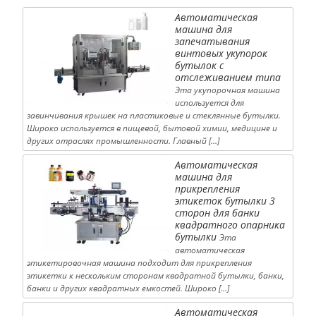
Автоматическая
машина для
запечатывания
винтовых укупорок
бутылок с
отслеживанием типа
Эта укупорочная машина
используется для
завинчивания крышек на пластиковые и стеклянные бутылки.
Широко используется в пищевой, бытовой химии, медицине и
других отраслях промышленности. Главный […]
Автоматическая
машина для
прикрепления
этикеток бутылки 3
сторон для банки
квадратного опарника
бутылки
Эта
автоматическая
этикетировочная машина подходит для прикрепления
этикетки к нескольким сторонам квадратной бутылки, банки,
банки и других квадратных емкостей. Широко […]
Автоматическая