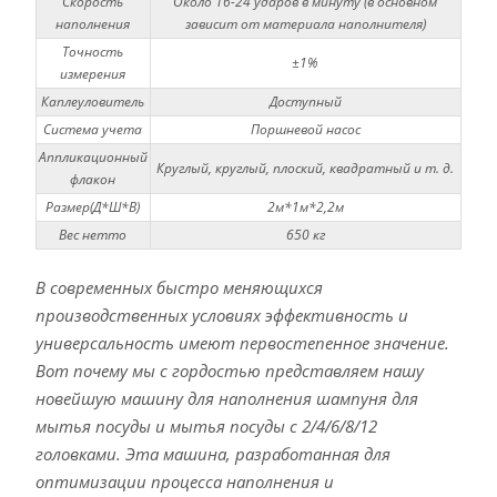
Скорость
Около 16-24 ударов в минуту (в основном
наполнения
зависит от материала наполнителя)
Точность
±1%
измерения
Каплеуловитель
Доступный
Система учета
Поршневой насос
Аппликационный
Круглый, круглый, плоский, квадратный и т. д.
флакон
Размер(Д*Ш*В)
2м*1м*2,2м
Вес нетто
650 кг
В современных быстро меняющихся
производственных условиях эффективность и
универсальность имеют первостепенное значение.
Вот почему мы с гордостью представляем нашу
новейшую машину для наполнения шампуня для
мытья посуды и мытья посуды с 2/4/6/8/12
головками. Эта машина, разработанная для
оптимизации процесса наполнения и