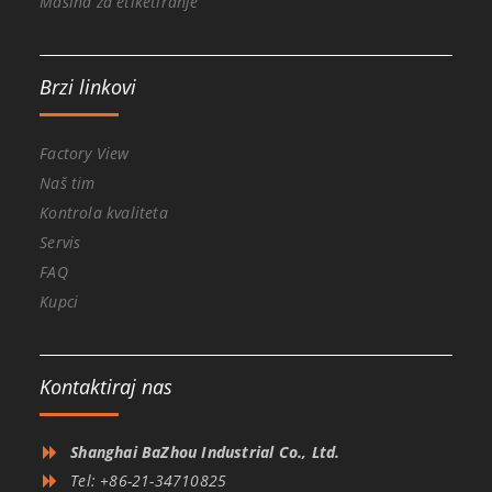
Mašina za etiketiranje
Brzi linkovi
Factory View
Naš tim
Kontrola kvaliteta
Servis
FAQ
Kupci
Kontaktiraj nas
Shanghai BaZhou Industrial Co., Ltd.
Tel: +86-21-34710825