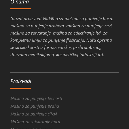
O nama
Glavni proizvodi VKPAK-a su mašina za punjenje boca,
mašina za punjenje prahom, mašina za punjenje cevi,
mašina za zatvaranje, mašina za etiketiranje itd. za
kompletnu liniju za punjenje flaširanja. Naša oprema
se široko koristi u farmaceutskoj, prehrambenoj,
dnevnim hemikalijama, kozmetičkoj industriji itd.
Proizvodi
Mašina za punjenje tečnosti
Mašina za punjenje praha
Mašina za punjenje cijevi
Mašina za zatvaranje boca