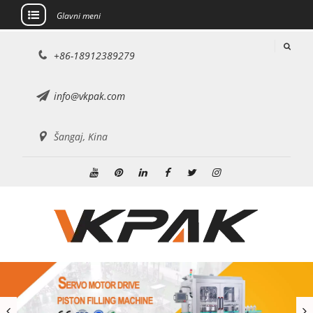
Glavni meni
Preskoči
+86-18912389279
na
sadržaj
info@vkpak.com
Šangaj, Kina
Youtube
Pinterest
Linkedin
Facebook
Twitter
Instagram