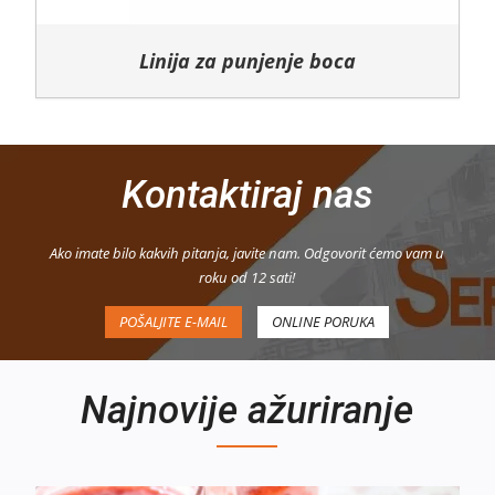
Linija za punjenje boca
Kontaktiraj nas
Ako imate bilo kakvih pitanja, javite nam. Odgovorit ćemo vam u
roku od 12 sati!
POŠALJITE E-MAIL
ONLINE PORUKA
Najnovije ažuriranje