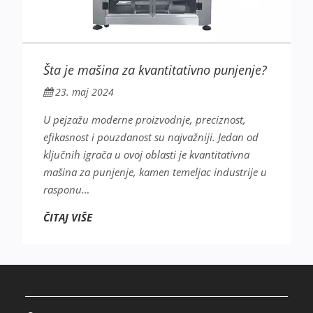
Šta je mašina za kvantitativno punjenje?
23. maj 2024
U pejzažu moderne proizvodnje, preciznost,
efikasnost i pouzdanost su najvažniji. Jedan od
ključnih igrača u ovoj oblasti je kvantitativna
mašina za punjenje, kamen temeljac industrije u
rasponu…
ČITAJ VIŠE