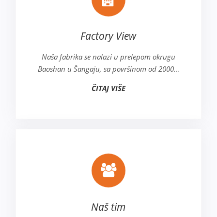
Factory View
Naša fabrika se nalazi u prelepom okrugu
Baoshan u Šangaju, sa površinom od 2000…
ČITAJ VIŠE
Naš tim