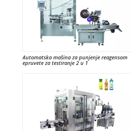
Automatska mašina za punjenje reagensom
epruvete za testiranje 2 u 1