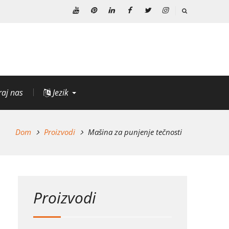
Youtube
Pinterest
Linkedin
Facebook
Twitter
Instagram
raj nas
Jezik
Dom
Proizvodi
Mašina za punjenje tečnosti
Proizvodi