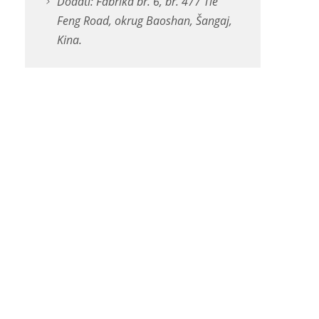
Dodati: Fabrika br. 6, br. 477 Tie
Feng Road, okrug Baoshan, Šangaj,
Kina.