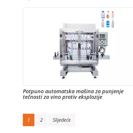
Potpuno automatska mašina za punjenje
tečnosti za vino protiv eksplozije
Navigacija
1
2
Slijedeće