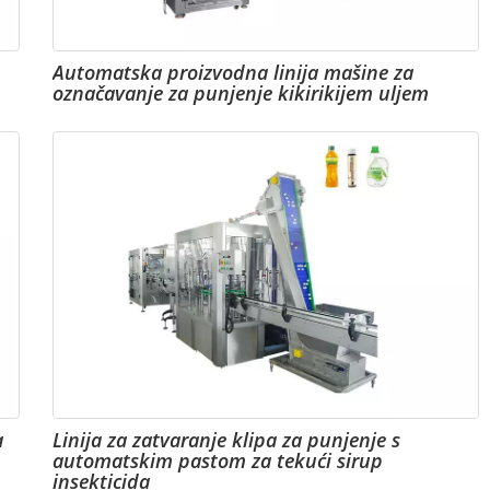
Automatska proizvodna linija mašine za
označavanje za punjenje kikirikijem uljem
a
Linija za zatvaranje klipa za punjenje s
automatskim pastom za tekući sirup
insekticida