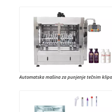
Automatska mašina za punjenje tečnim klip