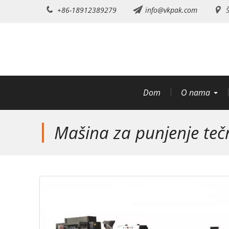
Preskoči
+86-18912389279
info@vkpak.com
Š
na
sadržaj
Dom
O nama
Mašina za punjenje teč