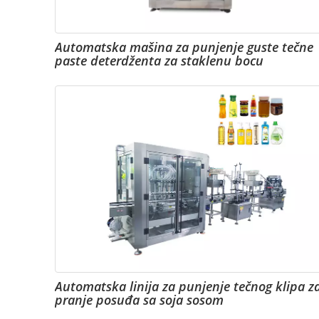
Automatska mašina za punjenje guste tečne
paste deterdženta za staklenu bocu
Automatska linija za punjenje tečnog klipa z
pranje posuđa sa soja sosom