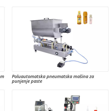
om
Poluautomatska pneumatska mašina za
punjenje paste