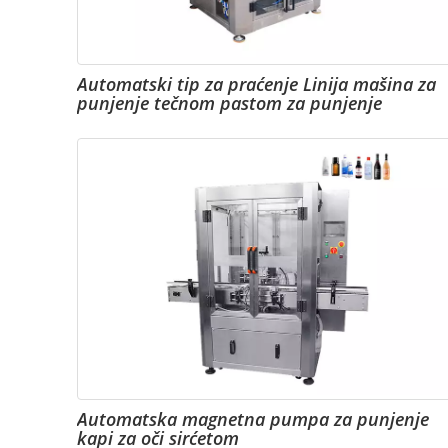
Automatski tip za praćenje Linija mašina za
punjenje tečnom pastom za punjenje
Automatska magnetna pumpa za punjenje
kapi za oči sirćetom