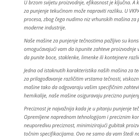
člancima
U brzom svijetu proizvodnje, efikasnost je ključna. A
za punjenje tekućinom može napraviti razliku. U VK
procesa, zbog čega nudimo niz vrhunskih mašina za pu
moderne industrije.
Naše mašine za punjenje tečnostima pažljivo su konstr
omogućavajući vam da ispunite zahteve proizvodnje ve
da punite boce, staklenke, limenke ili kontejnere razli
Jedna od istaknutih karakteristika naših mašina za te
za prilagođavanje različitim vrstama tečnosti, viskozn
mašine tako da odgovaraju vašim specifičnim zahtevim
hemikalije, naše mašine osiguravaju precizno punjenj
Preciznost je najvažnija kada je u pitanju punjenje t
Opremljene naprednom tehnologijom i preciznim ko
neuporedivu preciznost, minimizirajući gubitak proiz
točnim specifikacijama. Ovo ne samo da vam štedi no