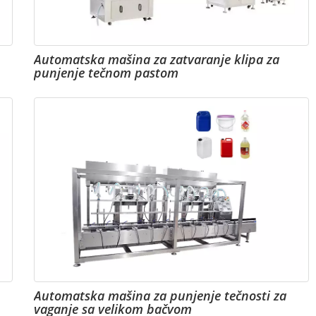
Automatska mašina za zatvaranje klipa za
punjenje tečnom pastom
Automatska mašina za punjenje tečnosti za
vaganje sa velikom bačvom