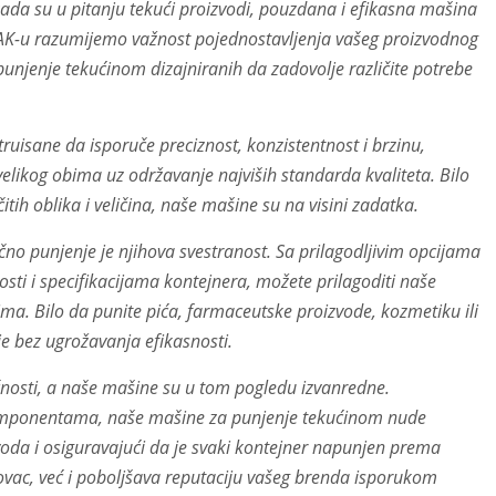
 kada su u pitanju tekući proizvodi, pouzdana i efikasna mašina
PAK-u razumijemo važnost pojednostavljenja vašeg proizvodnog
njenje tekućinom dizajniranih da zadovolje različite potrebe
uisane da isporuče preciznost, konzistentnost i brzinu,
likog obima uz održavanje najviših standarda kvaliteta. Bilo
čitih oblika i veličina, naše mašine su na visini zadatka.
čno punjenje je njihova svestranost. Sa prilagodljivim opcijama
osti i specifikacijama kontejnera, možete prilagoditi naše
a. Bilo da punite pića, farmaceutske proizvode, kozmetiku ili
e bez ugrožavanja efikasnosti.
ečnosti, a naše mašine su u tom pogledu izvanredne.
mponentama, naše mašine za punjenje tekućinom nude
voda i osiguravajući da je svaki kontejner napunjen prema
vac, već i poboljšava reputaciju vašeg brenda isporukom