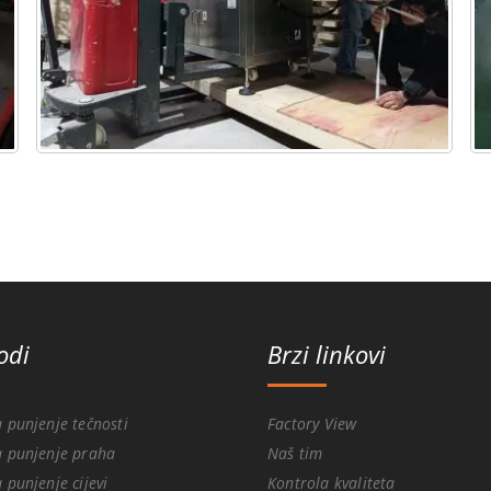
odi
Brzi linkovi
 punjenje tečnosti
Factory View
 punjenje praha
Naš tim
 punjenje cijevi
Kontrola kvaliteta