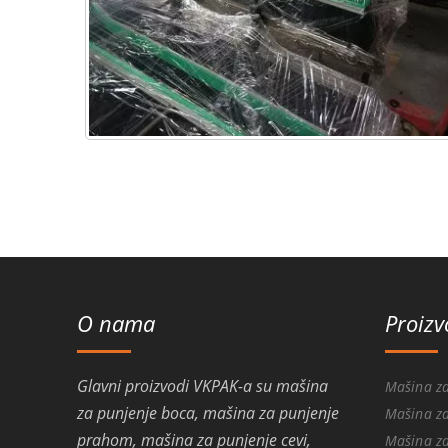
O nama
Proizv
Glavni proizvodi VKPAK-a su mašina
Mašina za
za punjenje boca, mašina za punjenje
Mašina za
prahom, mašina za punjenje cevi,
Mašina za