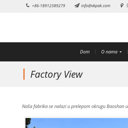
Preskoči
+86-18912389279
info@vkpak.com
Š
na
sadržaj
Dom
O nama
Factory View
Naša fabrika se nalazi u prelepom okrugu Baoshan u