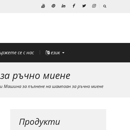
Youtube
Pinterest
Linkedin
Facebook
Twitter
Instagram
ържете се с нас
език
 за ръчно миене
ави Машина за пълнене на шампоан за ръчно миене
Продукти