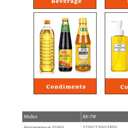
Модел
ВК-ПФ
Напрежение (V/Hz)
110V/220V/380V