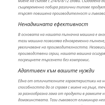
миене на съдове с 2/4/6/8/12 глави. Създадена 
същевременно побира различни типове продукт
търсят повишена производителност и гъвкав
Ненадмината ефективност
В основата на нашата пълначна машина е анг
тази машина позволява едновременно пълнене,
увеличаване на производителността. Независи
производствени серии, нашата машина осигуряв
посрещнете търсенето без компромис.
Адаптивен към вашите нужди
Една от отличителните характеристики на н
способността да се справя с миене на ръце, те
за разнообразна гама от продукти в рамките н
домакинствата. Тази гъвкавост елиминира н