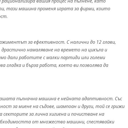
да рационализира вашия процес на пълнене, като
и, тази машина променя играта за фирми, които
ост.
ажиментът за ефективност. С налични до 12 глави,
 драстично намаляване на времето на цикъла и
мо дали работите с малки партиди или големи
а гладка и бърза работа, което ви позволява да
ашата пълначна машина е нейната адаптивност. Със
чност за миене на съдове, шампоан и други, той се грижи
а секторите за лична хигиена и почистване на
еобходимостта от множество машини, спестявайки