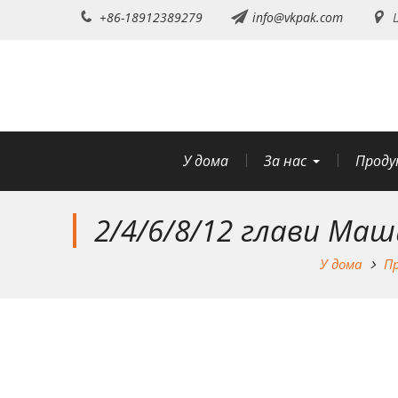
Преминете
+86-18912389279
info@vkpak.com
Ш
към
съдържанието
У дома
За нас
Проду
2/4/6/8/12 глави Ма
У дома
П