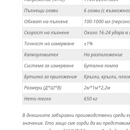
Пълнещи глави
6 глави (с възможно
Обхват на пълнене
100-1000 мл (персон
Скорост на пълнене
Около 16-24 удара в
Точност на измерване
±1%
Капкоуловител
На разположение
Система за измерване
Бутална помпа
Бутилка за приложение
Кръгли, кръгли, плос
Размери (Д*Ш*В)
2м*1м*2,2м
Нето тегло
650 кг
В днешните забързани производствени среди 
значение. Ето защо сме горди да ви представ