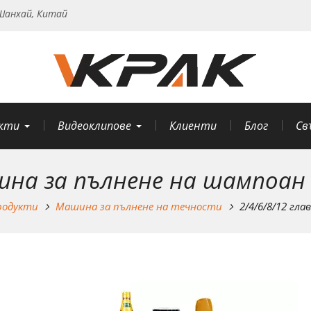
анхай, Китай
кти
Видеоклипове
Клиенти
Блог
Св
шина за пълнене на шампоан
родукти
Машина за пълнене на течности
2/4/6/8/12 гл