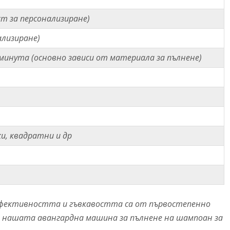
ст за персонализиране)
ализиране)
 минута (основно зависи от материала за пълнене)
ки, квадратни и др
ефективността и гъвкавостта са от първостепенно
им нашата авангардна машина за пълнене на шампоан за