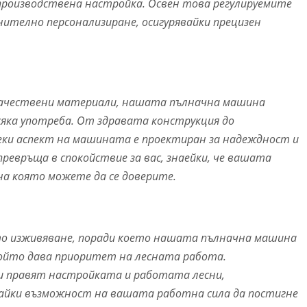
роизводствена настройка. Освен това регулируемите
нително персонализиране, осигурявайки прецизен
качествени материали, нашата пълначна машина
сяка употреба. От здравата конструкция до
еки аспект на машината е проектиран за надеждност и
превръща в спокойствие за вас, знаейки, че вашата
на която можете да се доверите.
о изживяване, поради което нашата пълначна машина
 който дава приоритет на лесната работа.
 правят настройката и работата лесни,
вайки възможност на вашата работна сила да постигне