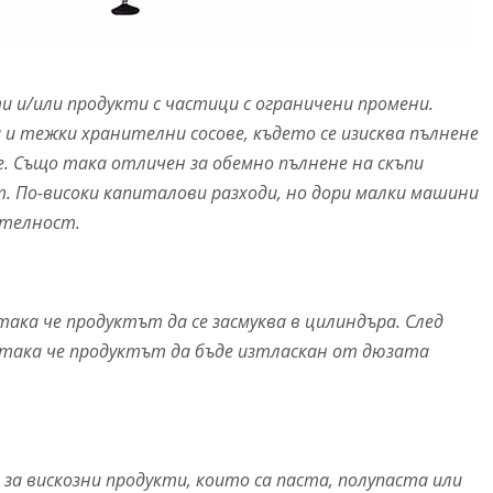
и и/или продукти с частици с ограничени промени.
и тежки хранителни сосове, където се изисква пълнене
. Също така отличен за обемно пълнене на скъпи
. По-високи капиталови разходи, но дори малки машини
ителност.
ака че продуктът да се засмуква в цилиндъра. След
 така че продуктът да бъде изтласкан от дюзата
за вискозни продукти, които са паста, полупаста или