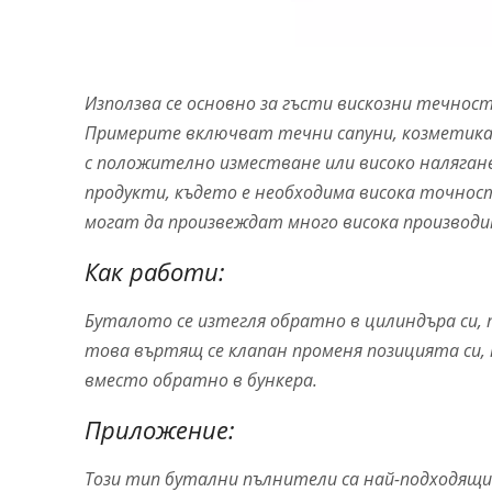
Използва се основно за гъсти вискозни течност
Примерите включват течни сапуни, козметика 
с положително изместване или високо налягане
продукти, където е необходима висока точност
могат да произвеждат много висока производ
Как работи:
Буталото се изтегля обратно в цилиндъра си, т
това въртящ се клапан променя позицията си,
вместо обратно в бункера.
Приложение:
Този тип бутални пълнители са най-подходящи 