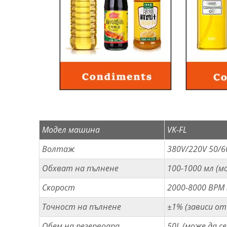
Модел машина
VK-FL
Волтаж
380V/220V 50/6
Обхват на пълнене
100-1000 мл (м
Скорост
2000-8000 BPM 
Точност на пълнене
±1% (зависи от
Обем на резервоара
50L (може да с