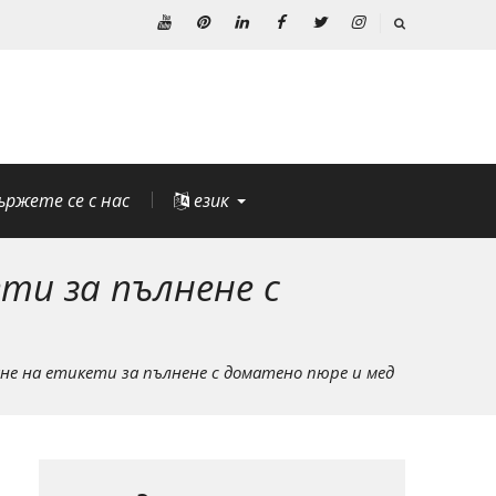
Youtube
Pinterest
Linkedin
Facebook
Twitter
Instagram
ържете се с нас
език
и за пълнене с
 на етикети за пълнене с доматено пюре и мед