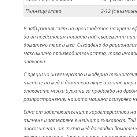
Пълнеща глава
2-12 (с възмож
В забързания свят на производство на храни е
да ви представим нашата най-съвременна авт
доматено пюре и мед. Създадено да рационали
максимално производителността, това инова
опаковки.
С прецизно инженерство и модерна технологи
пълнене на мед и доматено пюре в контейнери 
опаковате малки буркани за продажба на дребн
разпространение, нашата машина осигурява н
Една от забележителните характеристики на
пълнене и затваряне е нейната гъвкавост. Той 
вискозитети, от гъста мед до гладка доматена
ефективността. Това означава, че можете да 