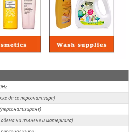
0Hz
оже да се персонализира)
(персонализиране)
 обема на пълнене и материала)
е персонализира)