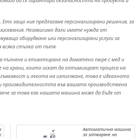
помага да се гарантира безопасността на продукта и
н. Ето защо ние предлагаме персонализирани решения, за
зисквания. Независимо дали имате нужда от
вуващо оборудване или персонализирани услуги за
а всяка стъпка от пътя.
 пълнене и етикетиране на доматено пюре с мед и
 на храни, които искат да оптимизират процеса на
 гъвкавост и лекота на използване, това е идеалното
 и производителността във вашата производствена
повече за това как нашата машина може да бъде от
а
Автоматична машина
с
за затваряне на