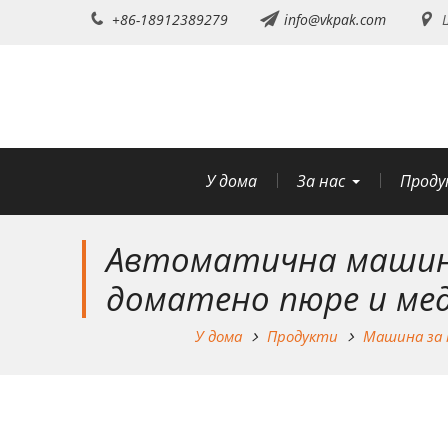
Преминете
+86-18912389279
info@vkpak.com
Ш
към
съдържанието
У дома
За нас
Проду
Автоматична машина
доматено пюре и ме
У дома
Продукти
Машина за 