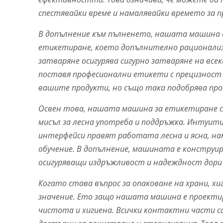
спестявайки време и намалявайки времето за п
В допълнение към пълненето, нашата машина 
етикетиране, което допълнително рационализ
затваряне осигурява сигурно затваряне на вс
поставя професионални етикети с прецизност 
вашите продукти, но също така подобрява пр
Освен това, нашата машина за етикетиране с
мисъл за лесна употреба и поддръжка. Интуи
интерфейси правят работата лесна и ясна, 
обучение. В допълнение, машината е конструи
осигуряващи издръжливост и надеждност дори 
Когато става въпрос за опаковане на храни, х
значение. Ето защо нашата машина е проекти
чистота и хигиена. Всички контактни части с