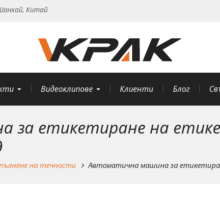
анхай, Китай
кти
Видеоклипове
Клиенти
Блог
Св
 за етикетиране на етикет
д
пълнене на течности
Автоматична машина за етикетиране