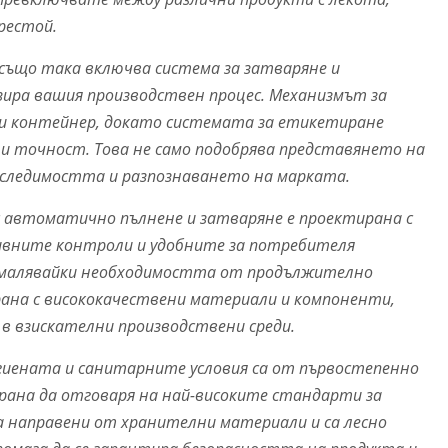
рестой.
също така включва система за затваряне и
ира вашия производствен процес. Механизмът за
еки контейнер, докато системата за етикетиране
и точност. Това не само подобрява представянето на
оследимостта и разпознаването на марката.
 автоматично пълнене и затваряне е проектирана с
тивните контроли и удобните за потребителя
намалявайки необходимостта от продължително
рана с висококачествени материали и компоненти,
в взискателни производствени среди.
игиената и санитарните условия са от първостепенно
рана да отговаря на най-високите стандарти за
а направени от хранителни материали и са лесно