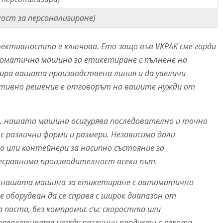
ност за персонализиране)
фективността е ключова. Ето защо във VKPAK сме горди
оматична машина за етикетиране с пълнене на
зира вашата производствена линия и да увеличи
тивно решение е отговорът на вашите нужди от
я, нашата машина осигурява последователно и точно
с различни форми и размери. Независимо дали
о или контейнери за насипно състояние за
есравнима производителност всеки път.
 нашата машина за етикетиране с автоматично
е оборудван да се справя с широк диапазон от
 паста, без компромис със скоростта или
превключвате между различни продукти с лекота,