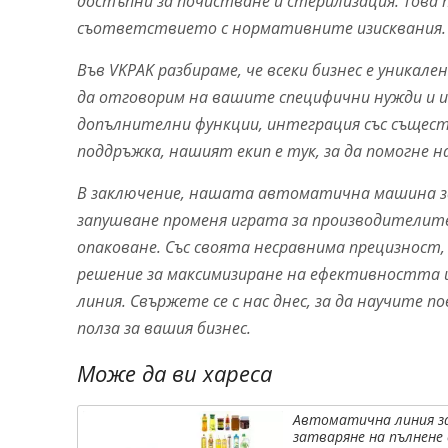
достъпни за почистване и стерилизация. Това 
съответствието с нормативните изисквания.
Във VKPAK разбираме, че всеки бизнес е уникале
да отговорим на вашите специфични нужди и и
допълнителни функции, интеграция със същест
поддръжка, нашият екип е тук, за да помогне н
В заключение, нашата автоматична машина за
запушване променя играта за производителите
опаковане. Със своята несравнима прецизност,
решение за максимизиране на ефективността
линия. Свържете се с нас днес, за да научите 
полза за вашия бизнес.
Може да ви хареса
Автоматична линия з
затваряне на пълнене 