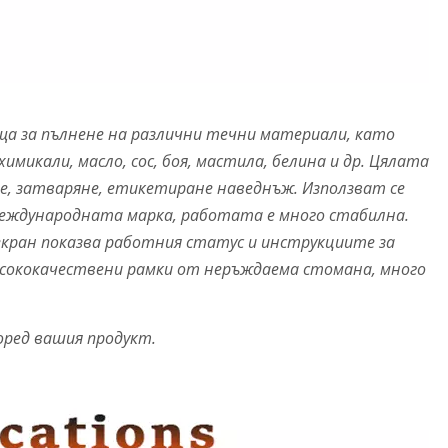
ща за пълнене на различни течни материали, като
имикали, масло, сос, боя, мастила, белина и др. Цялата
не, затваряне, етикетиране наведнъж. Използват се
еждународната марка, работата е много стабилна.
кран показва работния статус и инструкциите за
Висококачествени рамки от неръждаема стомана, много
оред вашия продукт.