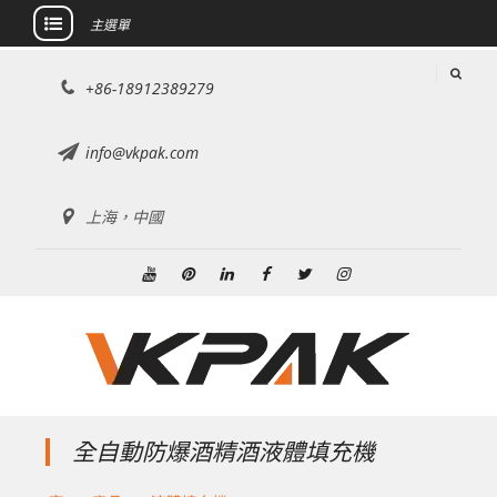
主選單
跳
+86-18912389279
至
內
容
info@vkpak.com
上海，中國
Youtube
興
領
Facebook
推
Instagram
趣
英
特
全自動防爆酒精酒液體填充機