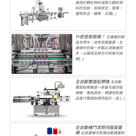
適用於顆粒物料或膨化顆粒物
料的包裝，如咖啡豆、堅果、
寵物食品、糖果、瓜類[…]
什麼是裝瓶機？
在複雜的製
造世界中，效率至關重要。生
產線中的每一步都必須無縫同
步，以確保及時交付和無可挑
剔[...]
全自動雙面貼標機
全自動
雙面貼標機是一款最先進的貼
標機，專為高效、精確地對產
品進行雙面貼標而設計。這 […]
全自動桶鬥滾筒伺服旋蓋
機
此旋蓋機可配備自動理蓋和