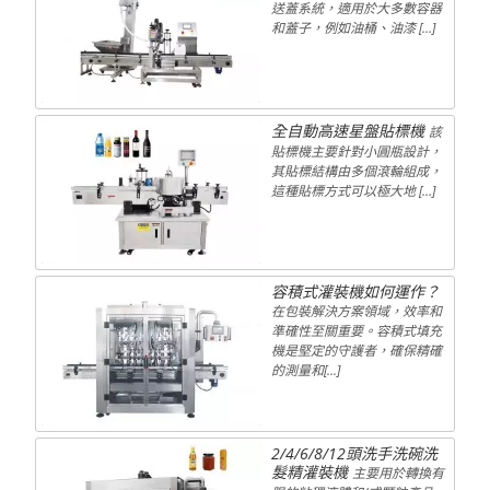
送蓋系統，適用於大多數容器
和蓋子，例如油桶、油漆 […]
全自動高速星盤貼標機
該
貼標機主要針對小圓瓶設計，
其貼標結構由多個滾輪組成，
這種貼標方式可以極大地 […]
容積式灌裝機如何運作？
在包裝解決方案領域，效率和
準確性至關重要。容積式填充
機是堅定的守護者，確保精確
的測量和[...]
2/4/6/8/12頭洗手洗碗洗
髮精灌裝機
主要用於轉換有