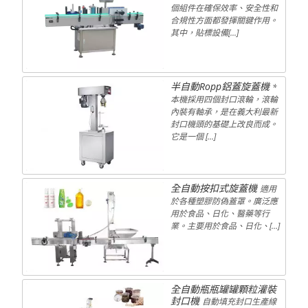
個組件在確保效率、安全性和
合規性方面都發揮關鍵作用。
其中，貼標設備[...]
半自動Ropp鋁蓋旋蓋機
*
本機採用四個封口滾輪，滾輪
內裝有軸承，是在義大利最新
封口機頭的基礎上改良而成。
它是一個 […]
全自動按扣式旋蓋機
適用
於各種塑膠防偽蓋罩。廣泛應
用於食品、日化、醫藥等行
業。主要用於食品、日化、[…]
全自動瓶瓶罐罐顆粒灌裝
封口機
自動填充封口生產線