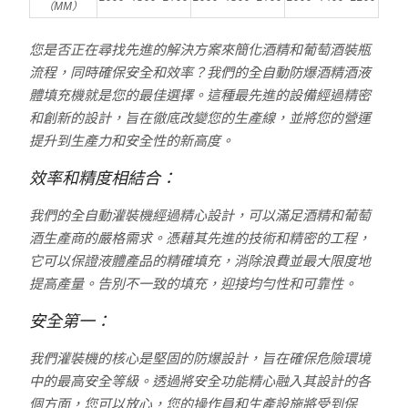
（MM）
您是否正在尋找先進的解決方案來簡化酒精和葡萄酒裝瓶
流程，同時確保安全和效率？我們的全自動防爆酒精酒液
體填充機就是您的最佳選擇。這種最先進的設備經過精密
和創新的設計，旨在徹底改變您的生產線，並將您的營運
提升到生產力和安全性的新高度。
效率和精度相結合：
我們的全自動灌裝機經過精心設計，可以滿足酒精和葡萄
酒生產商的嚴格需求。憑藉其先進的技術和精密的工程，
它可以保證液體產品的精確填充，消除浪費並最大限度地
提高產量。告別不一致的填充，迎接均勻性和可靠性。
安全第一：
我們灌裝機的核心是堅固的防爆設計，旨在確保危險環境
中的最高安全等級。透過將安全功能精心融入其設計的各
個方面，您可以放心，您的操作員和生產設施將受到保