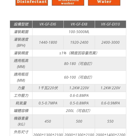
設備型號
VK-GF-EX6
VK-GF-EX8
VK-GF-EX10
灌裝範圍
100-5000ML
灌裝速度
1440-1800
1920-2400
2400-3000
(BPH)
灌裝精度
±1%（精度因容量而異）
適用瓶高
80-180（可自訂）
(MM)
適用瓶徑
60-100（可自訂）
(MM)
力量
1千瓦220伏
1.2KW 220V
1.2KW 220V
工作壓力
0.6-0.8MPA
耗氣量
0.5-0.7MPA
0.5-0.8MPA
0.6-0.9MPA
罐體容積
200L（可自訂）
機器重量
450
500
550
（KG）
外形尺寸
2000*1300*2100
2000*1300*2100
2000*1400*2200