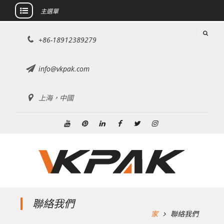
主選單
跳
+86-18912389279
至
內
容
info@vkpak.com
上海，中國
Youtube
興
領
Facebook
推
Instagram
趣
英
特
聯絡我們
家
聯絡我們