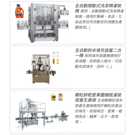
全自動隨動式洗潔精灌裝
機
應用：自動隨動式洗潔精灌
裝機，適用於醫藥、食品、化
妝品等任何流動性的液體及膏
體填充[…]
全自動粉末填充旋蓋二合
一機
粉劑填充旋蓋機適用於
將液體、粉劑裝入瓶中，可自
動完成填充、送料、[…]
顆粒餅乾堅果鹽糖瓶灌裝
旋蓋生產線
全自動顆粒填充
旋蓋生產線適用於顆粒狀產品
的填充，如咖啡豆、堅果、寵
物食品、糖果、瓜子、乾貨
等。