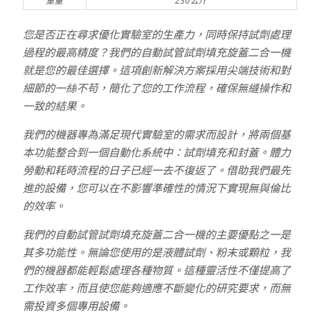
重量
230公斤
您是否正在尋求優化實驗室的生產力，同時保持試劑處理
過程的最高精度？我們的自動試管試劑填充旋蓋二合一機
就是您的最佳選擇。這項創新解決方案採用尖端技術和對
細節的一絲不苟，簡化了您的工作流程，確保無縫操作和
一致的結果。
我們的機器專為滿足現代實驗室的需求而設計，將兩個基
本功能整合到一個自動化系統中：試劑填充和封蓋。體力
勞動和耗時流程的日子已經一去不復返了。借助我們最先
進的設備，您可以在不影響準確性的情況下實現無與倫比
的效率。
我們的自動試管試劑填充旋蓋二合一機的主要優點之一是
其多功能性。無論您使用的是液體試劑、粉末或顆粒，我
們的機器都能輕鬆處理各種物質。這種靈活性不僅提高了
工作效率，而且使您能夠適應不斷變化的研究要求，而無
需投資多個專用設備。