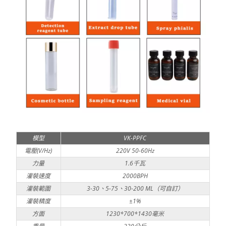
模型
VK-PPFC
電壓(V/Hz)
220V 50-60Hz
力量
1.6千瓦
灌裝速度
2000BPH
灌裝範圍
3-30、5-75、30-200 ML（可自訂）
灌裝精度
±1%
方面
1230*700*1430毫米