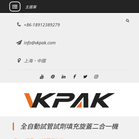
主選單
跳
+86-18912389279
至
內
容
info@vkpak.com
上海，中國
Youtube
興
領
Facebook
推
Instagram
趣
英
特
全自動試管試劑填充旋蓋二合一機