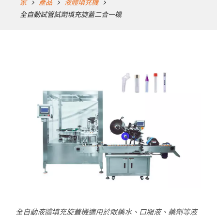
家
產品
液體填充機
全自動試管試劑填充旋蓋二合一機
全自動液體填充旋蓋機適用於眼藥水、口服液、藥劑等液