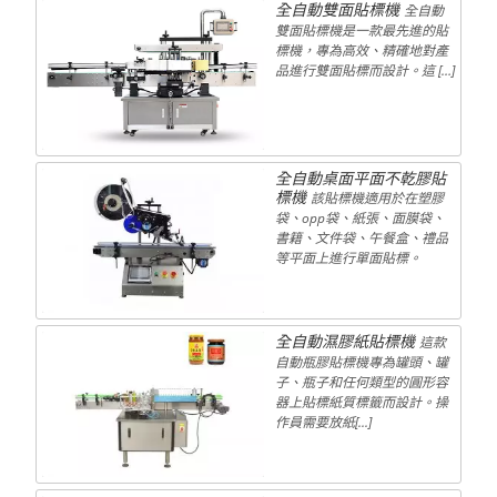
全自動雙面貼標機
全自動
雙面貼標機是一款最先進的貼
標機，專為高效、精確地對產
品進行雙面貼標而設計。這 […]
全自動桌面平面不乾膠貼
標機
該貼標機適用於在塑膠
袋、opp袋、紙張、面膜袋、
書籍、文件袋、午餐盒、禮品
等平面上進行單面貼標。
全自動濕膠紙貼標機
這款
自動瓶膠貼標機專為罐頭、罐
子、瓶子和任何類型的圓形容
器上貼標紙質標籤而設計。操
作員需要放紙[...]