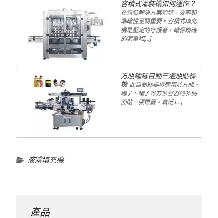
容積式灌裝機如何運作？
在包裝解決方案領域，效率和
準確性至關重要。容積式填充
機是堅定的守護者，確保精確
的測量和[...]
方瓶罐罐自動三邊瓶貼標
機
此自動貼標機適用於方瓶、
罐子、罐子等方形容器的多側
面貼一張標籤。廣泛 […]
液體填充機
產品