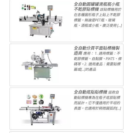
全自動圓罐罐滴瓶瓶小瓶
不乾膠貼標機
該貼標機用於
在各種圓形瓶子上貼上不乾膠
標籤，無論是PET瓶、玻璃
瓶、酒瓶或小瓶。廣泛使用 […]
全自動分頁平面貼標機製
造商
應用： 1. 適用標籤：不
乾膠標籤、自黏膜、PIATS、條
碼等。2. 適用產品：需要貼標
籤或[…]的產品
全自動底貼貼標機
這款自
動貼標機專為在瓶子底部貼標
而設計。它不僅適用於平坦的
表面，也適用於稍微圓弧的[...]