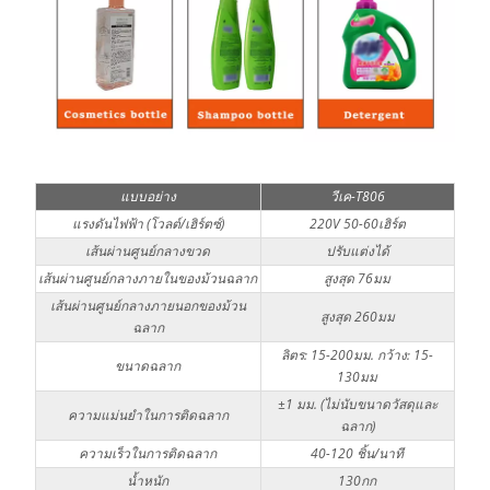
แบบอย่าง
วีเค-T806
แรงดันไฟฟ้า (โวลต์/เฮิร์ตซ์)
220V 50-60เฮิร์ต
เส้นผ่านศูนย์กลางขวด
ปรับแต่งได้
เส้นผ่านศูนย์กลางภายในของม้วนฉลาก
สูงสุด 76มม
เส้นผ่านศูนย์กลางภายนอกของม้วน
สูงสุด 260มม
ฉลาก
ลิตร: 15-200มม. กว้าง: 15-
ขนาดฉลาก
130มม
±1 มม. (ไม่นับขนาดวัสดุและ
ความแม่นยำในการติดฉลาก
ฉลาก)
ความเร็วในการติดฉลาก
40-120 ชิ้น/นาที
น้ำหนัก
130กก