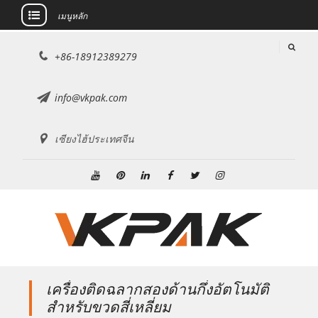
เมนูหลัก
ข้าม
+86-18912389279
ไป
ที่
เนื้อหา
info@vkpak.com
เซียงไฮ้ประเทศจีน
ยู
พิน
ลิงค์
เฟส
ทวิ
อิน
ทูป
เท
ดิน
บุ๊ค
ต
ส
อเรสต์
เตอร์
ตา
แกรม
เครื่องติดฉลากสองด้านกึ่งอัตโนมัติ
สำหรับขวดสี่เหลี่ยม