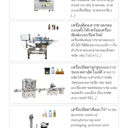
ทรงต่างๆ เช่น ขวดกลม, ขวด
แบน/สี่เหลี่ยม, ขวดทรงเรียว,
[…]
เครื่องติดฉลากขวดกลม
แบบตั้งโต๊ะพร้อมเครื่อง
พิมพ์แบบเรียลไทม์
เครื่องพิมพ์ฉลากขวดกลมแบบ
ตั้งโต๊ะใช้ติดฉลากแบบมีกาวใน
ตัวกับขวดและขวดกลมเล็กทุก
ชนิด เช่น ไวน์ ยา […]
เครื่องปิดฝาลูกสูบแบบวาง
ของเหลวอัตโนมัติ
สายการ
ผลิตไส้เหมาะสำหรับการเติม
วัสดุของเหลวหนืด เช่น ซอส
มะเขือเทศ ซอสหอยนางรม แยม
ซอสพริก และอื่นๆ ทั้งบรรทัด
สามารถทำได้ […]
เครื่องปิดฝาคืออะไร?
In the
dynamic realm of
manufacturing and
packaging, precision and