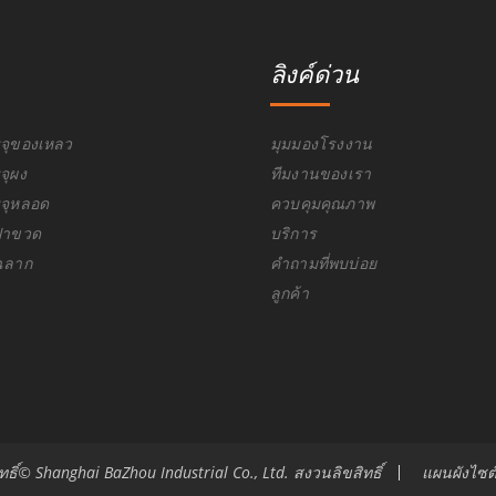
ลิงค์ด่วน
รจุของเหลว
มุมมองโรงงาน
จุผง
ทีมงานของเรา
รจุหลอด
ควบคุมคุณภาพ
ดฝาขวด
บริการ
ดฉลาก
คำถามที่พบบ่อย
ลูกค้า
ิทธิ์© Shanghai BaZhou Industrial Co., Ltd. สงวนลิขสิทธิ์
แผนผังไซต