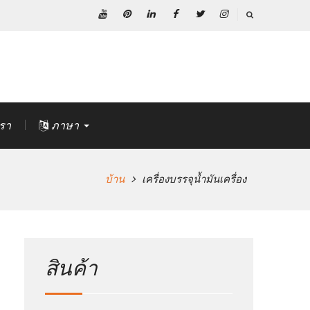
ยู
พิน
ลิงค์
เฟส
ทวิ
อิน
ทูป
เท
ดิน
บุ๊ค
ต
ส
อเรสต์
เตอร์
ตา
แกรม
เรา
ภาษา
บ้าน
เครื่องบรรจุน้ำมันเครื่อง
สินค้า