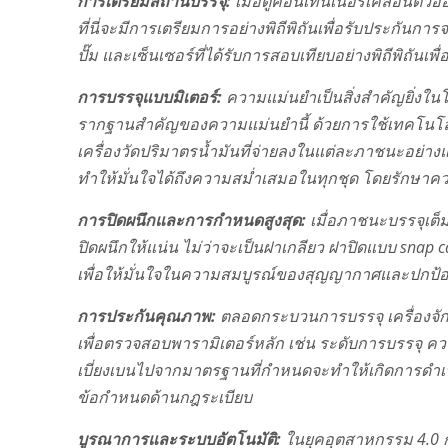
การเตรียมสถานีบรรจุ:
เมื่อตู้คอนเทนเนอร์เคลื่อนตัวอ
ที่นี่จะมีการเตรียมการอย่างพิถีพิถันเพื่อรับประกันการ
ปั๊ม และเซ็นเซอร์ที่ได้รับการสอบเทียบอย่างพิถีพิถัน
การบรรจุแบบมิเตอร์:
ความแม่นยำเป็นสิ่งสำคัญยิ่งในโ
รากฐานสำคัญของความแม่นยำนี้ ด้วยการใช้เทคโนโลยีข
เครื่องวัดปริมาตรน้ำมันที่จ่ายลงในแต่ละภาชนะอย่างแม่
ทำให้มั่นใจได้ถึงความสม่ำเสมอในทุกชุด โดยรักษาค
การปิดผนึกและการกำหนดสูงสุด:
เมื่อภาชนะบรรจุเต็ม
ปิดผนึกให้แน่น ไม่ว่าจะเป็นฝาเกลียว ฝาปิดแบบ snap c
เพื่อให้มั่นใจในความสมบูรณ์ของสุญญากาศและปกป้องส
การประกันคุณภาพ:
ตลอดกระบวนการบรรจุ เครื่องจักร
เพื่อตรวจสอบพารามิเตอร์หลัก เช่น ระดับการบรรจุ
เบี่ยงเบนไปจากมาตรฐานที่กำหนดจะทำให้เกิดการดำเ
ข้อกำหนดด้านกฎระเบียบ
บูรณาการและระบบอัตโนมัติ:
ในยุคอุตสาหกรรม 4.0 กา