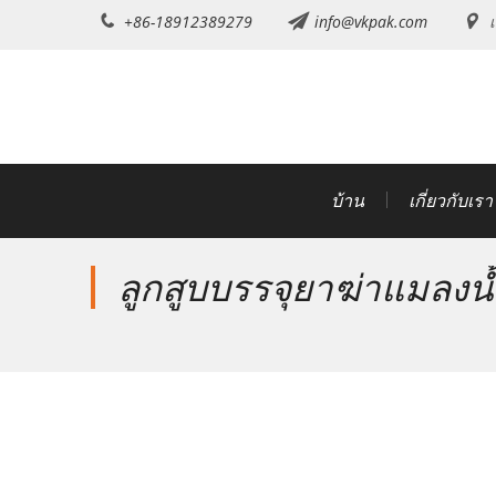
ข้าม
+86-18912389279
info@vkpak.com
เ
ไป
ที่
เนื้อหา
บ้าน
เกี่ยวกับเรา
ลูกสูบบรรจุยาฆ่าแมลงน้