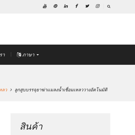
ยู
พิน
ลิงค์
เฟส
ทวิ
อิน
ทูป
เท
ดิน
บุ๊ค
ต
ส
อเรสต์
เตอร์
ตา
แกรม
เรา
ภาษา
เหลว
ลูกสูบบรรจุยาฆ่าแมลงน้ำเชื่อมเหลววางอัตโนมัติ
สินค้า