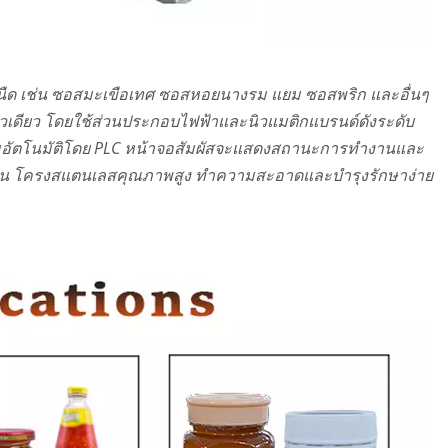
นืด เช่น ซอสมะเขือเทศ ซอสหอยนางรม แยม ซอสพริก และอื่นๆ
าวเดียว โดยใช้ส่วนประกอบไฟฟ้าและนิวแมติกแบรนด์ดังระดับ
บคุมอัตโนมัติโดย PLC หน้าจอสัมผัสจะแสดงสถานะการทำงานและ
เจน โครงสแตนเลสคุณภาพสูง ทำความสะอาดและบำรุงรักษาง่าย