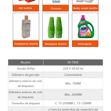
Modelo
VK-T806
Tensão (V/Hz)
220 V 50-60 Hz
Diâmetro da garrafa
Customizável
Diâmetro interno do rolo
Máx. 76MM
de etiquetas
Diâmetro externo do rolo
Máx. 260MM
de etiquetas
Tamanho da etiqueta
C: 15-200MM L: 15-130MM
±1mm (os tamanhos do material e da