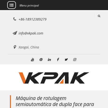
Menu principal
Ir
+86-18912389279
para
o
conteúdo
info@vkpak.com
Xangai, China
YouTube
Pinterest
Linkedin
Facebook
Twitter
Instagram
Máquina de rotulagem
semiautomática de dupla face para