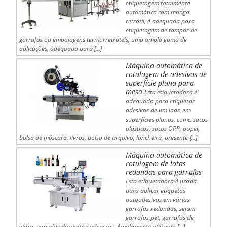
etiquetagem totalmente
automática com manga
retrátil, é adequada para
etiquetagem de tampas de
garrafas ou embalagens termorretráteis, uma ampla gama de
aplicações, adequada para [...]
Máquina automática de
rotulagem de adesivos de
superfície plana para
mesa
Esta etiquetadora é
adequada para etiquetar
adesivos de um lado em
superfícies planas, como sacos
plásticos, sacos OPP, papel,
bolsa de máscara, livros, bolso de arquivo, lancheira, presente [...]
Máquina automática de
rotulagem de latas
redondas para garrafas
Esta etiquetadora é usada
para aplicar etiquetas
autoadesivas em várias
garrafas redondas, sejam
garrafas pet, garrafas de
vidro, garrafas de vinho ou frascos. Amplamente utilizado […]