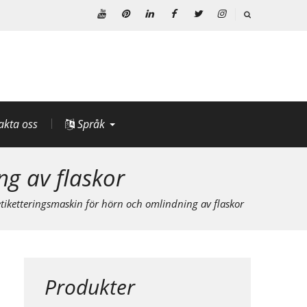
Youtube
Pinterest
Linkedin
Facebook
Twitter
Instagram
akta oss
Språk
ng av flaskor
tiketteringsmaskin för hörn och omlindning av flaskor
Produkter