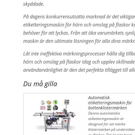
skyddade.
På dagens konkurrensutsatta marknad är det viktigar
etiketteringsmaskin för hörn och omslag på flaskor k
behöver för att lyckas. Från att öka varumärkets synli
maskin är den ultimata lösningen för alla dina märk
Låt inte ineffektiva märkningsprocesser hålla dig till
hörn och omslag på flaskor idag och upplev skillnaden
användarvänlighet är den det perfekta tillägget till al
Du må gilla
Automatisk
etiketteringsmaskin för
bottenklistermärken
Denna automatiska
etiketteringsmaskin är
designad för att märka
klistermärken på undersidan
av flaskor. Det är inte bara