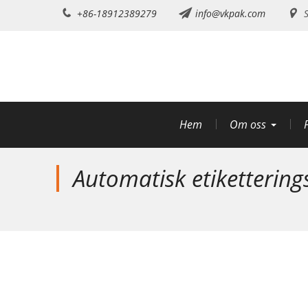
Hoppa
+86-18912389279
info@vkpak.com
S
till
innehållet
Hem
Om oss
Automatisk etiketterin