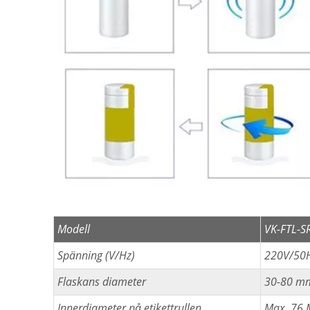
Modell
VK-FTL-S
Spänning (V/Hz)
220V/50
Flaskans diameter
30-80 mm
Innerdiameter på etikettrullen
Max. 76