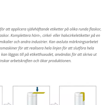
r att applicera självhäftande etiketter på olika runda flaskor,
laskor. Komplettera hörn-, cirkel- eller halvcirkeletiketter på en
emikalier och andra industrier. Kan avsluta märkningsarbetet
askiner för att realisera hela linjen för att slutföra hela
an läggas till på etiketthuvudet, användas för att skriva ut
inskar arbetskraften och ökar produktionen.