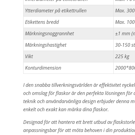
Ytterdiameter på etikettrullen
Max. 30
Etikettens bredd
Max. 10
Märkningsnoggrannhet
±1 mm (ma
Märkningshastighet
30-150 s
Vikt
225 kg
Konturdimension
2000*80
I den snabba tillverkningsvärlden är effektivitet nyck
och omslag för flaskor är den perfekta lösningen för 
teknik och användarvänliga design erbjuder denna mas
enkelt och exakt kan märka dina flaskor.
Designad för att hantera ett brett utbud av flaskstor
anpassningsbar för att möta behoven i din produktions