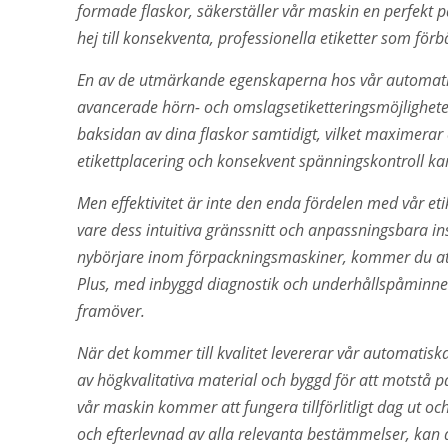
formade flaskor, säkerställer vår maskin en perfekt 
hej till konsekventa, professionella etiketter som fö
En av de utmärkande egenskaperna hos vår automatis
avancerade hörn- och omslagsetiketteringsmöjligheter
baksidan av dina flaskor samtidigt, vilket maximerar 
etikettplacering och konsekvent spänningskontroll kan 
Men effektivitet är inte den enda fördelen med vår eti
vare dess intuitiva gränssnitt och anpassningsbara in
nybörjare inom förpackningsmaskiner, kommer du att 
Plus, med inbyggd diagnostik och underhållspåminnel
framöver.
När det kommer till kvalitet levererar vår automatisk
av högkvalitativa material och byggd för att motstå p
vår maskin kommer att fungera tillförlitligt dag ut 
och efterlevnad av alla relevanta bestämmelser, kan 