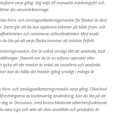
passform varje gång. Säg adjö till manuella märkningsfel och
rbättrar din varumärkesimage.
ka hörn- och omslagsetiketteringsmaskin för flaskor är dess
. Detta gör att du kan applicera etiketter på både fram- och
effektiviteten och minimerar stilleståndstiden. Med exakt
du lita på att varje flaska kommer att märkas felfritt.
ketteringsmaskin. Det är också otroligt lätt att använda, tack
ställningar. Oavsett om du är en erfaren operatör eller
tycka att vår maskin är enkel att installera och använda.
ser kan du hålla din maskin igång smidigt i många år
a hörn- och omslagsetiketteringsmaskin varje gång. Tillverkad
åfrestningarna av kontinuerlig användning, kan du lita på att
och dag in. Dessutom, med branschledande säkerhetsfunktioner
du vara lugn och veta att dina anställda och produkter är