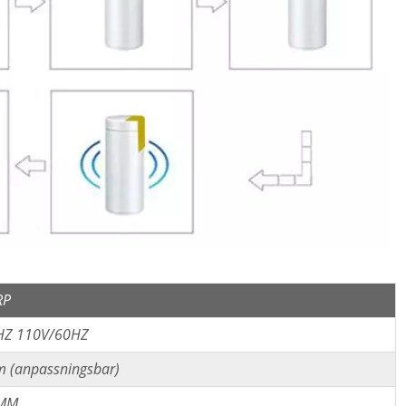
RP
HZ 110V/60HZ
 (anpassningsbar)
 MM