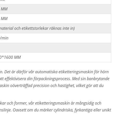
0 MM
0 MM
terial och etikettstorlekar räknas inte in)
t/min
0*1600 MM
eln. Det är därför vår automatiska etiketteringsmaskin för hörn
att effektivisera din förpackningsprocess. Med sin banbrytande
kin oöverträffad precision och hastighet, vilket gör att du
lekar och former, vår etiketteringsmaskin är mångsidig och
linje. Oavsett om du märker cylindriska, fyrkantiga eller unikt