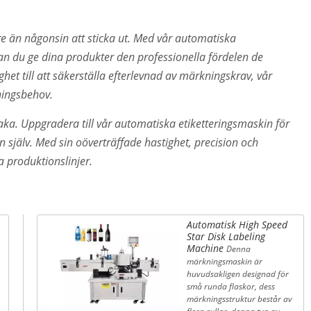
e än någonsin att sticka ut. Med vår automatiska
an du ge dina produkter den professionella fördelen de
ghet till att säkerställa efterlevnad av märkningskrav, vår
ningsbehov.
baka. Uppgradera till vår automatiska etiketteringsmaskin för
 själv. Med sin oöverträffade hastighet, precision och
la produktionslinjer.
Automatisk High Speed
Star Disk Labeling
Machine
Denna
märkningsmaskin är
huvudsakligen designad för
små runda flaskor, dess
märkningsstruktur består av