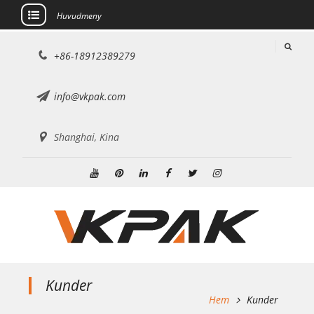
Huvudmeny
Hoppa
+86-18912389279
till
innehållet
info@vkpak.com
Shanghai, Kina
Youtube
Pinterest
Linkedin
Facebook
Twitter
Instagram
Kunder
Hem
Kunder