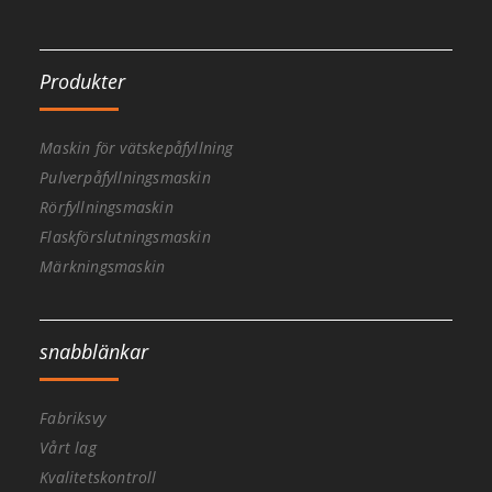
Produkter
Maskin för vätskepåfyllning
Pulverpåfyllningsmaskin
Rörfyllningsmaskin
Flaskförslutningsmaskin
Märkningsmaskin
snabblänkar
Fabriksvy
Vårt lag
Kvalitetskontroll