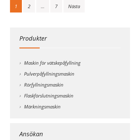
Inläggsnavigering
1
2
…
7
Nästa
Produkter
Maskin för vätskepåfyllning
Pulverpåfyllningsmaskin
Rörfyllningsmaskin
Flaskförslutningsmaskin
Märkningsmaskin
Ansökan