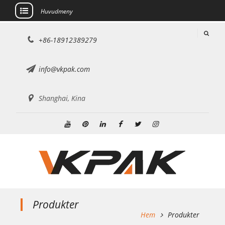
Huvudmeny
Hoppa
+86-18912389279
till
innehållet
info@vkpak.com
Shanghai, Kina
Youtube
Pinterest
Linkedin
Facebook
Twitter
Instagram
Produkter
Hem
Produkter