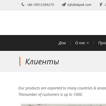
перейти
+86-18912389279
info@vkpak.com
Ш
к
содержанию
Дом
О нас
Про
Клиенты
Our products are exported to many countries & areas,
Thenumber of customers is up to 1000.