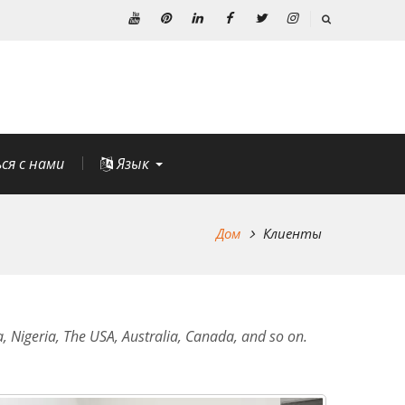
YouTube
Пинтерест
Линкедин
Фейсбук
Твиттер
Инстаграм
ся с нами
Язык
Дом
Клиенты
, Nigeria, The USA, Australia, Canada, and so on.