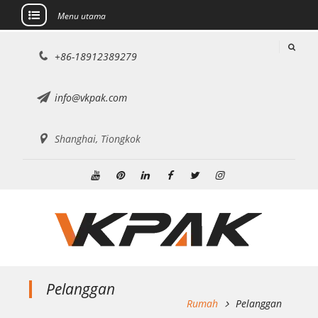
Menu utama
Lewati
+86-18912389279
ke
konten
info@vkpak.com
Shanghai, Tiongkok
Youtube
Pinterest
Linkedin
Facebook
Twitter
Instagram
Pelanggan
Rumah
Pelanggan