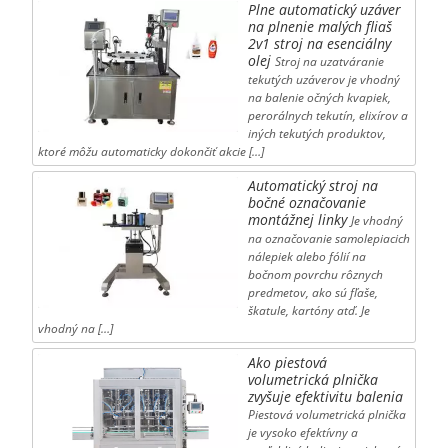
Plne automatický uzáver
na plnenie malých fliaš
2v1 stroj na esenciálny
olej
Stroj na uzatváranie
tekutých uzáverov je vhodný
na balenie očných kvapiek,
perorálnych tekutín, elixírov a
iných tekutých produktov,
ktoré môžu automaticky dokončiť akcie […]
Automatický stroj na
bočné označovanie
montážnej linky
Je vhodný
na označovanie samolepiacich
nálepiek alebo fólií na
bočnom povrchu rôznych
predmetov, ako sú fľaše,
škatule, kartóny atď. Je
vhodný na […]
Ako piestová
volumetrická plnička
zvyšuje efektivitu balenia
Piestová volumetrická plnička
je vysoko efektívny a