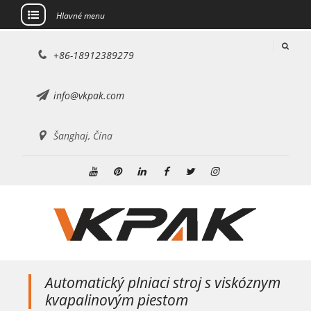
Hlavné menu
Preskočiť
+86-18912389279
na
obsah
info@vkpak.com
Šanghaj, Čína
YouTube
Pinterest
Linkedin
Facebook
Twitter
Instagram
Automatický plniaci stroj s viskóznym
kvapalinovým piestom