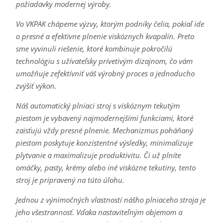
požiadavky modernej výroby.
Vo VKPAK chápeme výzvy, ktorým podniky čelia, pokiaľ ide
o presné a efektívne plnenie viskóznych kvapalín. Preto
sme vyvinuli riešenie, ktoré kombinuje pokročilú
technológiu s užívateľsky prívetivým dizajnom, čo vám
umožňuje zefektívniť váš výrobný proces a jednoducho
zvýšiť výkon.
Náš automatický plniaci stroj s viskóznym tekutým
piestom je vybavený najmodernejšími funkciami, ktoré
zaisťujú vždy presné plnenie. Mechanizmus poháňaný
piestom poskytuje konzistentné výsledky, minimalizuje
plytvanie a maximalizuje produktivitu. Či už plníte
omáčky, pasty, krémy alebo iné viskózne tekutiny, tento
stroj je pripravený na túto úlohu.
Jednou z výnimočných vlastností nášho plniaceho stroja je
jeho všestrannosť. Vďaka nastaviteľným objemom a