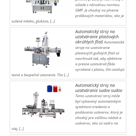
súlade s národnou normou
GMP. Je vhodný na plnenie
práškových materiálov, ako je
sušené mlieko, glukóza, […]
Automatický stroj na
uzatváranie plastových
okrúhlych fliaš
Automatické
stroje na uzatváranie
plastových guľatých fliaš sú
navrhnuté tak, aby efektívne
a presne uzatvárali fľaše
vyrobené z plastu, čím zaisťujú
tesné a bezpečné utesnenie. Títo […]
Automatický stroj na
uzatváranie sudov sudov
Tento uzatvárací stroj môže
byť vybavený automatickým
systémom triedenia a
podávania uzáverov, ktorý je
vhodný pre väčšinu nádob a
uzáverov, ako sú vedro na
olej, […]