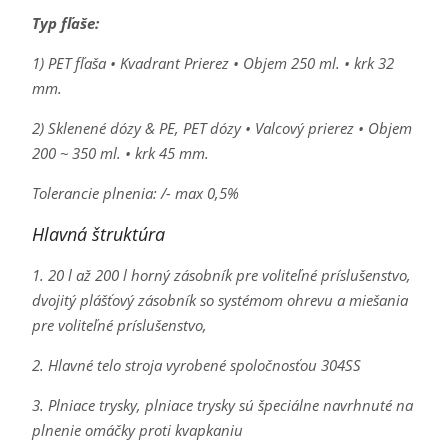
Typ fľaše:
1) PET fľaša • Kvadrant Prierez • Objem 250 ml. • krk 32
mm.
2) Sklenené dózy & PE, PET dózy • Valcový prierez • Objem
200 ~ 350 ml. • krk 45 mm.
Tolerancie plnenia: /- max 0,5%
Hlavná štruktúra
1. 20 l až 200 l horný zásobník pre voliteľné príslušenstvo,
dvojitý plášťový zásobník so systémom ohrevu a miešania
pre voliteľné príslušenstvo,
2. Hlavné telo stroja vyrobené spoločnosťou 304SS
3. Plniace trysky, plniace trysky sú špeciálne navrhnuté na
plnenie omáčky proti kvapkaniu