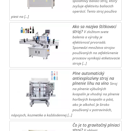
spoľahlivý baliaci stroj, ktorý
zvyšuje efektivitu baliacich
operácií. Tento stroj používa
piest na […]
Ako sa nazýva štítkovací
stroj?
V zložitom svete
balenia a výroby je
efektívnosť prvoradá.
Spomedzi množstva strojov
používaných na zefektívnenie
procesov vynikajú etiketovacie
stroje […]
Plne automatický
antiexplozívny stroj na
plnenie lihu na víno
Stroj
na plnenie výbušných
kvapalín je vhodný na plnenie
horľavých kvapalín a pást,
ako je alkohol. Je široko
používaný v potravinách,
nápojoch, kozmetike a každodennej […]
Čo je to gravitačný plniaci
stroj?
V oblasti