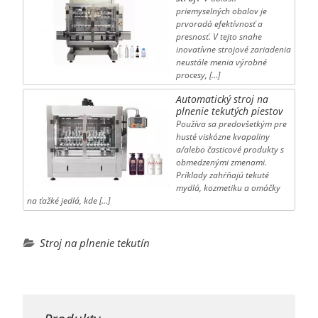
priemyselných obalov je
prvoradá efektívnosť a
presnosť. V tejto snahe
inovatívne strojové zariadenia
neustále menia výrobné
procesy, […]
Automatický stroj na
plnenie tekutých piestov
Používa sa predovšetkým pre
husté viskózne kvapaliny
a/alebo časticové produkty s
obmedzenými zmenami.
Príklady zahŕňajú tekuté
mydlá, kozmetiku a omáčky
na ťažké jedlá, kde […]
Stroj na plnenie tekutín