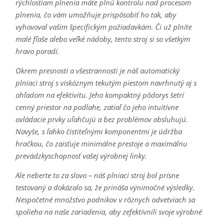
rýchlostiam plnenia máte plnú kontrolu nad procesom
plnenia, čo vám umožňuje prispôsobiť ho tak, aby
vyhovoval vašim špecifickým požiadavkám. Či už plníte
malé fľaše alebo veľké nádoby, tento stroj si so všetkým
hravo poradí.
Okrem presnosti a všestrannosti je náš automatický
plniaci stroj s viskóznym tekutým piestom navrhnutý aj s
ohľadom na efektivitu. Jeho kompaktný pôdorys šetrí
cenný priestor na podlahe, zatiaľ čo jeho intuitívne
ovládacie prvky uľahčujú a bez problémov obsluhujú.
Navyše, s ľahko čistiteľnými komponentmi je údržba
hračkou, čo zaisťuje minimálne prestoje a maximálnu
prevádzkyschopnosť vašej výrobnej linky.
Ale neberte to za slovo – náš plniaci stroj bol prísne
testovaný a dokázalo sa, že prináša výnimočné výsledky.
Nespočetné množstvo podnikov v rôznych odvetviach sa
spolieha na naše zariadenia, aby zefektívnili svoje výrobné