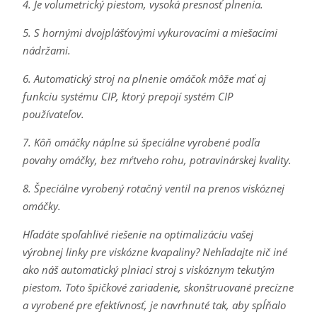
4. Je volumetrický piestom, vysoká presnosť plnenia.
5. S hornými dvojplášťovými vykurovacími a miešacími
nádržami.
6. Automatický stroj na plnenie omáčok môže mať aj
funkciu systému CIP, ktorý prepojí systém CIP
používateľov.
7. Kôň omáčky náplne sú špeciálne vyrobené podľa
povahy omáčky, bez mŕtveho rohu, potravinárskej kvality.
8. Špeciálne vyrobený rotačný ventil na prenos viskóznej
omáčky.
Hľadáte spoľahlivé riešenie na optimalizáciu vašej
výrobnej linky pre viskózne kvapaliny? Nehľadajte nič iné
ako náš automatický plniaci stroj s viskóznym tekutým
piestom. Toto špičkové zariadenie, skonštruované precízne
a vyrobené pre efektívnosť, je navrhnuté tak, aby spĺňalo