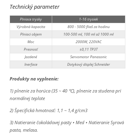
Technický parameter
Plniace trysky
1-16 trysiek
Výrobná kapacita
800 - 5000 fliaš za hodinu
Plniaci objem
100-500 ml, 100 ml až 1000 ml
Moc
2000W, 220VAC
Presnosť
±0,11 TP3T
Jazdené
Servomotor Panasonic
Inerface
Dotykový displej Schneider
Produkty na vyplnenie:
1) plnenie za horúca (35 ~ 40 ℃), plnenie za studena pri
normálnej teplote
2) Špecifická hmotnosť: 1,1 ~ 1,4 g/cm3
3) Natieranie čokoládovej pasty • Med • Natieranie Syrová
pasta, melasa.