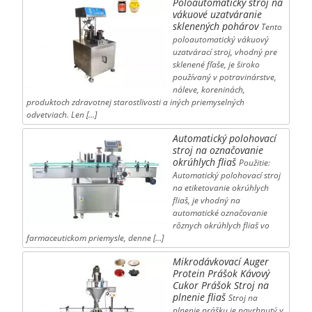
Poloautomatický stroj na
vákuové uzatváranie
sklenených pohárov
Tento
poloautomatický vákuový
uzatvárací stroj, vhodný pre
sklenené fľaše, je široko
používaný v potravinárstve,
náleve, koreninách,
produktoch zdravotnej starostlivosti a iných priemyselných
odvetviach. Len […]
Automatický polohovací
stroj na označovanie
okrúhlych fliaš
Použitie:
Automatický polohovací stroj
na etiketovanie okrúhlych
fliaš, je vhodný na
automatické označovanie
rôznych okrúhlych fliaš vo
farmaceutickom priemysle, denne […]
Mikrodávkovací Auger
Protein Prášok Kávový
Cukor Prášok Stroj na
plnenie fliaš
Stroj na
plnenie prášku je navrhnutý v