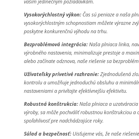
vašim jedinečným požiadavkám.
Vysokorýchlostný výkon:
Čas sú peniaze a naša plni
vysokorýchlostným schopnostiam môžete výrazne zvýši
poskytne konkurenčnú výhodu na trhu.
Bezproblémová integrácia:
Naša plniaca linka, na
výrobného nastavenia, minimalizuje prestoje a maxima
alebo začínate odznova, naše riešenie sa bezproblém
Užívateľsky prívetivé rozhranie:
Zjednodušená zloži
kontrolu a umožňuje jednoduchú obsluhu a minimálne
nastaveniami a privítajte efektívnejšiu efektivitu.
Robustná konštrukcia:
Naša plniaca a uzatváracia 
výroby, sa môže pochváliť robustnou konštrukciou a 
spoľahlivosť pre nadchádzajúce roky.
Súlad a bezpečnosť:
Uisťujeme vás, že naše riešeni