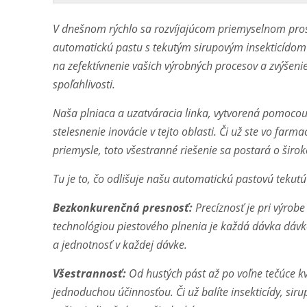
V dnešnom rýchlo sa rozvíjajúcom priemyselnom prost
automatickú pastu s tekutým sirupovým insekticídom n
na zefektívnenie vašich výrobných procesov a zvýšen
spoľahlivosti.
Naša plniaca a uzatváracia linka, vytvorená pomocou 
stelesnenie inovácie v tejto oblasti. Či už ste vo 
priemysle, toto všestranné riešenie sa postará o šir
Tu je to, čo odlišuje našu automatickú pastovú tekutú 
Bezkonkurenčná presnosť:
Precíznosť je pri výrob
technológiou piestového plnenia je každá dávka dávk
a jednotnosť v každej dávke.
Všestrannosť:
Od hustých pást až po voľne tečúce kv
jednoduchou účinnosťou. Či už balíte insekticídy, sir