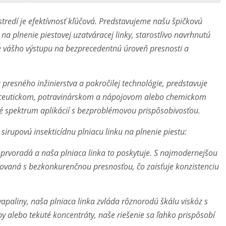
redí je efektívnosť kľúčová. Predstavujeme našu špičkovú
a plnenie piestovej uzatváracej linky, starostlivo navrhnutú
ie vášho výstupu na bezprecedentnú úroveň presnosti a
presného inžinierstva a pokročilej technológie, predstavuje
farmaceutickom, potravinárskom a nápojovom alebo chemickom
oké spektrum aplikácií s bezproblémovou prispôsobivosťou.
sirupovú insekticídnu plniacu linku na plnenie piestu:
e prvoradá a naša plniaca linka to poskytuje. S najmodernejšou
ovaná s bezkonkurenčnou presnosťou, čo zaisťuje konzistenciu
apaliny, naša plniaca linka zvláda rôznorodú škálu viskóz s
upy alebo tekuté koncentráty, naše riešenie sa ľahko prispôsobí