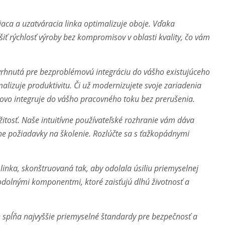
aca a uzatváracia linka optimalizuje oboje. Vďaka
ť rýchlosť výroby bez kompromisov v oblasti kvality, čo vám
vrhnutá pre bezproblémovú integráciu do vášho existujúceho
lizuje produktivitu. Či už modernizujete svoje zariadenia
ovo integruje do vášho pracovného toku bez prerušenia.
tosť. Naše intuitívne používateľské rozhranie vám dáva
 požiadavky na školenie. Rozlúčte sa s ťažkopádnymi
linka, skonštruovaná tak, aby odolala úsiliu priemyselnej
odolnými komponentmi, ktoré zaisťujú dlhú životnosť a
e spĺňa najvyššie priemyselné štandardy pre bezpečnosť a