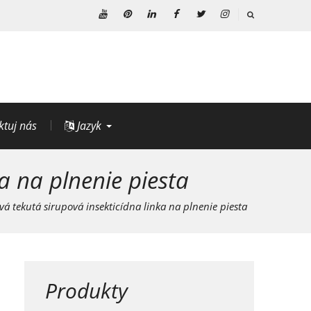
YouTube
Pinterest
Linkedin
Facebook
Twitter
Instagram
ktuj nás
Jazyk
a na plnenie piesta
á tekutá sirupová insekticídna linka na plnenie piesta
Produkty