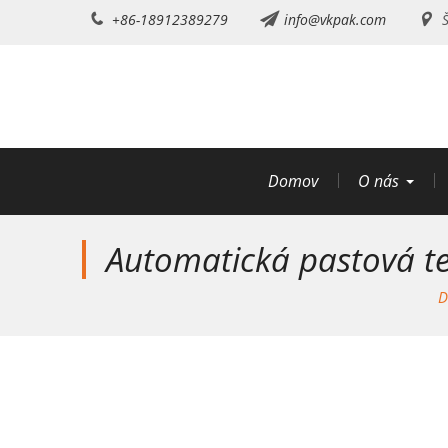
Preskočiť
+86-18912389279
info@vkpak.com
Š
na
obsah
Domov
O nás
Automatická pastová tek
D