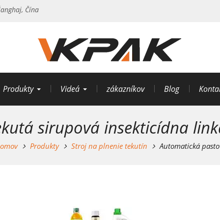
anghaj, Čína
Produkty
Videá
zákazníkov
Blog
Konta
utá sirupová insekticídna link
omov
Produkty
Stroj na plnenie tekutín
Automatická pastov