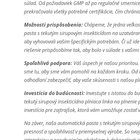
súlad. Od požiadaviek GMP až po regulačné smernice 
prekračovala všetky potrebné certifikácie, čím chráni
Možnosti prispôsobenia:
Chápeme, že jedna veľkos
pasta s tekutým sirupovým insekticídom na uzatvárani
aby vyhovovali vašim špecifickým potrebám. Či už ide 
riešenie prispôsobíme tak, aby bolo v súlade s vašimi
Spoľahlivá podpora:
Váš úspech je našou prioritou
sme tu, aby sme vám pomohli na každom kroku. Od in
odhodlaní zabezpečiť, aby vaše skúsenosti s našou p
Investícia do budúcnosti:
Investujte s istotou do 
tekutý sirupový insekticídna plniaca linka na plnenie p
investícia pre zajtrajšok, ktorá vám umožňuje zostať 
Na záver, naša automatická pasta s tekutým sirupovým
presnosť a spoľahlivosť v priemyselnej výrobe. So 
integráciou a neochvejným záväzkom k dokonalosti je t