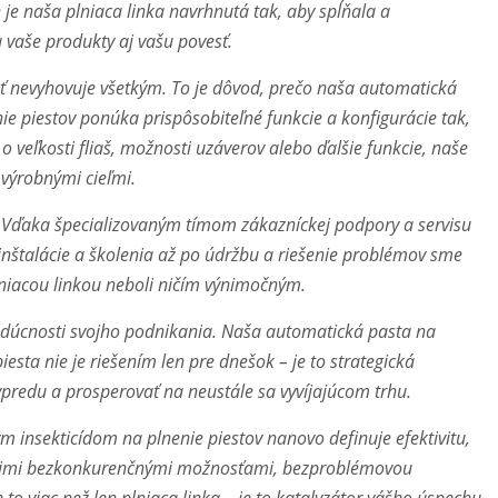
je naša plniaca linka navrhnutá tak, aby spĺňala a
a vaše produkty aj vašu povesť.
ť nevyhovuje všetkým. To je dôvod, prečo naša automatická
e piestov ponúka prispôsobiteľné funkcie a konfigurácie tak,
o veľkosti fliaš, možnosti uzáverov alebo ďalšie funkcie, naše
 výrobnými cieľmi.
. Vďaka špecializovaným tímom zákazníckej podpory a servisu
štalácie a školenia až po údržbu a riešenie problémov sme
lniacou linkou neboli ničím výnimočným.
budúcnosti svojho podnikania. Naša automatická pasta na
iesta nie je riešením len pre dnešok – je to strategická
vpredu a prosperovať na neustále sa vyvíjajúcom trhu.
 insekticídom na plnenie piestov nanovo definuje efektivitu,
svojimi bezkonkurenčnými možnosťami, bezproblémovou
o viac než len plniaca linka – je to katalyzátor vášho úspechu.