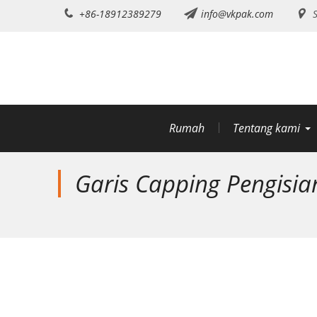
Lewati
+86-18912389279
info@vkpak.com
S
ke
konten
Rumah
Tentang kami
Garis Capping Pengisian