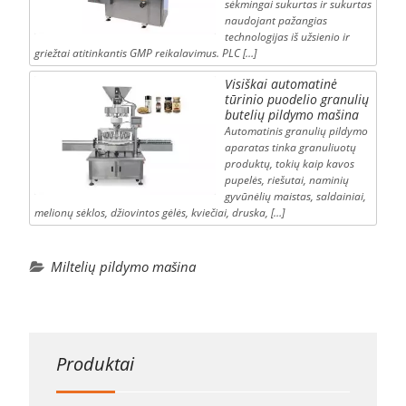
sėkmingai sukurtas ir sukurtas
naudojant pažangias
technologijas iš užsienio ir
griežtai atitinkantis GMP reikalavimus. PLC […]
Visiškai automatinė
tūrinio puodelio granulių
butelių pildymo mašina
Automatinis granulių pildymo
aparatas tinka granuliuotų
produktų, tokių kaip kavos
pupelės, riešutai, naminių
gyvūnėlių maistas, saldainiai,
melionų sėklos, džiovintos gėlės, kviečiai, druska, […]
Miltelių pildymo mašina
Produktai