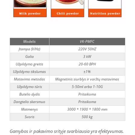
Modelis
VK-PMFC
Įtampa (V/Hz)
220V 50HZ
Galia
3 kW
Užpildymo greitis
20-60 BPH
Užpildymo tikslumas
±1%
Matavimo metodas
Magnetinis siurblys ir varžtų matavimas
Užpildymo tūris
5-50ml arba 1-10G
Butelio dydis
Pritaikoma
Dangtelio skersmuo
Pritaikoma
Matmenys
3000 * 1900 * 1800 mm
Svoris
500 kg
Gamybos ir pakavimo srityje svarbiausia yra efektyvumas.