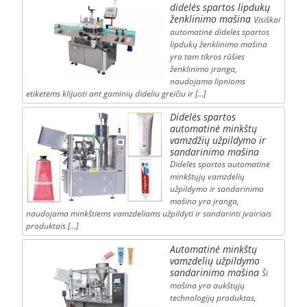
didelės spartos lipdukų
ženklinimo mašina
Visiškai
automatinė didelės spartos
lipdukų ženklinimo mašina
yra tam tikros rūšies
ženklinimo įranga,
naudojama lipnioms
etiketėms klijuoti ant gaminių dideliu greičiu ir […]
Didelės spartos
automatinė minkštų
vamzdžių užpildymo ir
sandarinimo mašina
Didelės spartos automatinė
minkštųjų vamzdelių
užpildymo ir sandarinimo
mašina yra įranga,
naudojama minkštiems vamzdeliams užpildyti ir sandarinti įvairiais
produktais […]
Automatinė minkštų
vamzdelių užpildymo
sandarinimo mašina
Ši
mašina yra aukštųjų
technologijų produktas,