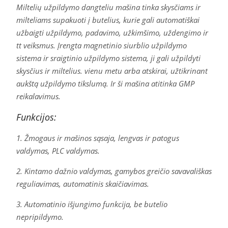
Miltelių užpildymo dangteliu mašina tinka skysčiams ir
milteliams supakuoti į butelius, kurie gali automatiškai
užbaigti užpildymo, padavimo, užkimšimo, uždengimo ir
tt veiksmus. Įrengta magnetinio siurblio užpildymo
sistema ir sraigtinio užpildymo sistema, ji gali užpildyti
skysčius ir miltelius. vienu metu arba atskirai, užtikrinant
aukštą užpildymo tikslumą. Ir ši mašina atitinka GMP
reikalavimus.
Funkcijos:
1. Žmogaus ir mašinos sąsaja, lengvas ir patogus
valdymas, PLC valdymas.
2. Kintamo dažnio valdymas, gamybos greičio savavališkas
reguliavimas, automatinis skaičiavimas.
3. Automatinio išjungimo funkcija, be butelio
nepripildymo.