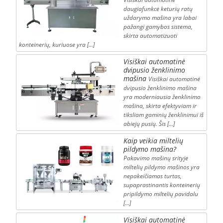
daugiafunkcė keturių ratų
uždarymo mašina yra labai
pažangi gamybos sistema,
skirta automatizuoti
konteinerių, kuriuose yra […]
Visiškai automatinė
dvipusio ženklinimo
mašina
Visiškai automatinė
dvipusio ženklinimo mašina
yra moderniausia ženklinimo
mašina, skirta efektyviam ir
tiksliam gaminių ženklinimui iš
abiejų pusių. Šis […]
Kaip veikia miltelių
pildymo mašina?
Pakavimo mašinų srityje
miltelių pildymo mašinos yra
nepakeičiamas turtas,
supaprastinantis konteinerių
pripildymo miltelių pavidalu
[…]
Visiškai automatinė