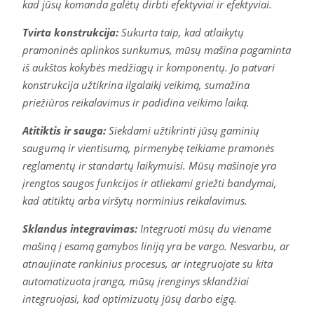
kad jūsų komanda galėtų dirbti efektyviai ir efektyviai.
Tvirta konstrukcija:
Sukurta taip, kad atlaikytų
pramoninės aplinkos sunkumus, mūsų mašina pagaminta
iš aukštos kokybės medžiagų ir komponentų. Jo patvari
konstrukcija užtikrina ilgalaikį veikimą, sumažina
priežiūros reikalavimus ir padidina veikimo laiką.
Atitiktis ir sauga:
Siekdami užtikrinti jūsų gaminių
saugumą ir vientisumą, pirmenybę teikiame pramonės
reglamentų ir standartų laikymuisi. Mūsų mašinoje yra
įrengtos saugos funkcijos ir atliekami griežti bandymai,
kad atitiktų arba viršytų norminius reikalavimus.
Sklandus integravimas:
Integruoti mūsų du viename
mašiną į esamą gamybos liniją yra be vargo. Nesvarbu, ar
atnaujinate rankinius procesus, ar integruojate su kita
automatizuota įranga, mūsų įrenginys sklandžiai
integruojasi, kad optimizuotų jūsų darbo eigą.