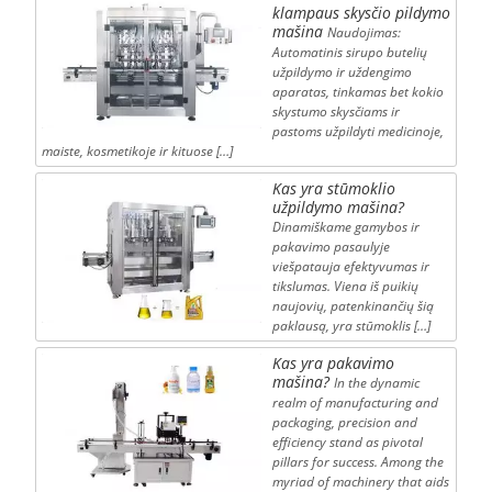
klampaus skysčio pildymo
mašina
Naudojimas:
Automatinis sirupo butelių
užpildymo ir uždengimo
aparatas, tinkamas bet kokio
skystumo skysčiams ir
pastoms užpildyti medicinoje,
maiste, kosmetikoje ir kituose […]
Kas yra stūmoklio
užpildymo mašina?
Dinamiškame gamybos ir
pakavimo pasaulyje
viešpatauja efektyvumas ir
tikslumas. Viena iš puikių
naujovių, patenkinančių šią
paklausą, yra stūmoklis […]
Kas yra pakavimo
mašina?
In the dynamic
realm of manufacturing and
packaging, precision and
efficiency stand as pivotal
pillars for success. Among the
myriad of machinery that aids