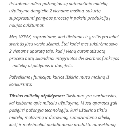
Pristatome mūsų pažangiausią automatinio miltelių
užpildymo dangtelio 2 viename mašiną, sukurtą
supaprastinti gamybos procesą ir pakelti produkciją į
naujas aukštumas.
Mes, VKPAK, suprantame, kad tikslumas ir greitis yra labai
svarbūs jūsų verslo sėkmei. Štai kodėl mes sukūrėme savo
2 viename aparatą taip, kad į vieną automatizuotą
procesą būtų sklandžiai integruotos dvi svarbios funkcijos
– miltelių užpildymas ir dangtelis.
Pažvelkime į funkcijas, kurios išskiria mūsų mašiną iš
konkurentų:
Tikslus miltelių užpildymas:
Tikslumas yra svarbiausias,
kai kalbama apie miltelių užpildymą. Mūsų aparatas gali
pasigirti pažangia technologija, kuri užtikrina tikslų
miltelių matavimą ir dozavimą, sumažindama atliekų
kiekį ir maksimaliai padidindama produkto nuoseklumą.