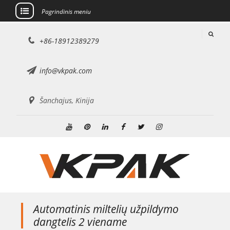
Pagrindinis meniu
Pereiti
+86-18912389279
prie
turinio
info@vkpak.com
Šanchajus, Kinija
Youtube
Pinterest
Linkedin
Facebook
Twitter
Instagramas
Automatinis miltelių užpildymo
dangtelis 2 viename