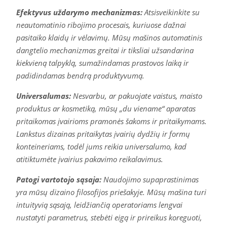
Efektyvus uždarymo mechanizmas:
Atsisveikinkite su
neautomatinio ribojimo procesais, kuriuose dažnai
pasitaiko klaidų ir vėlavimų. Mūsų mašinos automatinis
dangtelio mechanizmas greitai ir tiksliai užsandarina
kiekvieną talpyklą, sumažindamas prastovos laiką ir
padidindamas bendrą produktyvumą.
Universalumas:
Nesvarbu, ar pakuojate vaistus, maisto
produktus ar kosmetiką, mūsų „du viename“ aparatas
pritaikomas įvairioms pramonės šakoms ir pritaikymams.
Lankstus dizainas pritaikytas įvairių dydžių ir formų
konteineriams, todėl jums reikia universalumo, kad
atitiktumėte įvairius pakavimo reikalavimus.
Patogi vartotojo sąsaja:
Naudojimo supaprastinimas
yra mūsų dizaino filosofijos priešakyje. Mūsų mašina turi
intuityvią sąsają, leidžiančią operatoriams lengvai
nustatyti parametrus, stebėti eigą ir prireikus koreguoti,