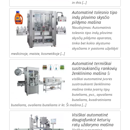
in this […]
Automatinė tolesnio tipo
indų plovimo skysčio
pildymo mašina
Naudojimas: Automatinis
tolesnio tipo indų plovimo
skysčių pildymo aparatas,
tinka bet kokio skystumo
skysčiams ir pastoms užpildyti
medicinoje, maiste, kosmetikoje […]
Automatinė termiškai
susitraukiančių rankovių
ženklinimo mašina
Ši
visiškai automatinė įvorės
susitraukianti ženklinimo
mašina tinka įvairių tipų
buteliams, pvz., apvaliems
buteliams, kvadratiniams
buteliams, ovaliems buteliams ir kt. Ši mašina […]
Visiškai automatinė
daugiafunkcė keturių
ratų uždarymo mašina
Visiškai automatinė