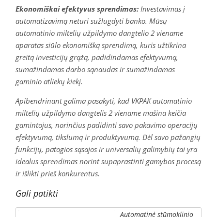
Ekonomiškai efektyvus sprendimas:
Investavimas į
automatizavimą neturi sužlugdyti banko. Mūsų
automatinio miltelių užpildymo dangtelio 2 viename
aparatas siūlo ekonomišką sprendimą, kuris užtikrina
greitą investicijų grąžą, padidindamas efektyvumą,
sumažindamas darbo sąnaudas ir sumažindamas
gaminio atliekų kiekį.
Apibendrinant galima pasakyti, kad VKPAK automatinio
miltelių užpildymo dangtelis 2 viename mašina keičia
gamintojus, norinčius padidinti savo pakavimo operacijų
efektyvumą, tikslumą ir produktyvumą. Dėl savo pažangių
funkcijų, patogios sąsajos ir universalių galimybių tai yra
idealus sprendimas norint supaprastinti gamybos procesą
ir išlikti prieš konkurentus.
Gali patikti
Automatinė stūmoklinio