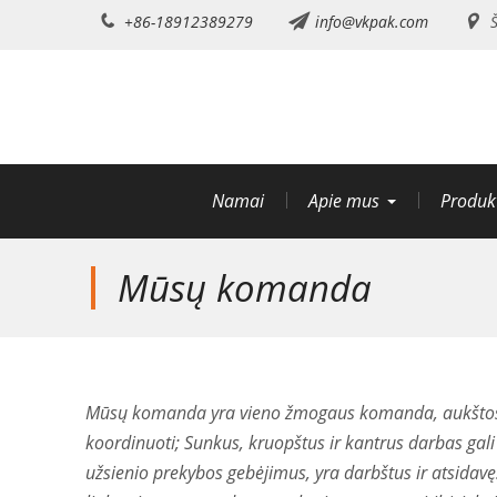
Pereiti
+86-18912389279
info@vkpak.com
Š
prie
turinio
Namai
Apie mus
Produk
Mūsų komanda
Mūsų komanda yra vieno žmogaus komanda, aukštos 
koordinuoti; Sunkus, kruopštus ir kantrus darbas gali 
užsienio prekybos gebėjimus, yra darbštus ir atsidavęs 