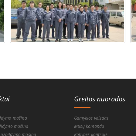
tai
Greitos nuorodos
ildymo mašina
Gamyklos vaizdas
pildymo mašina
Mūsų komanda
 užpildymo mašina
Kokybės kontrolė