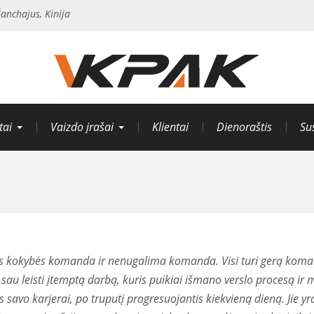
anchajus, Kinija
tai
Vaizdo įrašai
Klientai
Dienoraštis
Su
kokybės komanda ir nenugalima komanda. Visi turi gerą koman
sau leisti įtemptą darbą, kuris puikiai išmano verslo procesą ir m
savo karjerai, po truputį progresuojantis kiekvieną dieną. Jie yra 