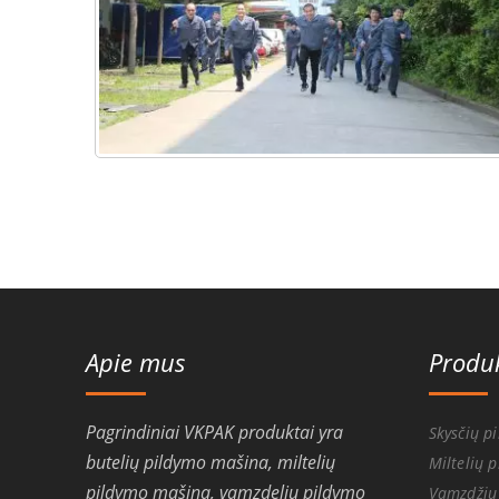
Apie mus
Produk
Pagrindiniai VKPAK produktai yra
Skysčių p
butelių pildymo mašina, miltelių
Miltelių 
pildymo mašina, vamzdelių pildymo
Vamzdžių