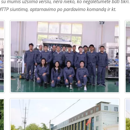
kai su mumis užsiima verslu, nėra nieko, ko negalėtumėte būti ti
, MTTP siuntimą, aptarnavimo po pardavimo komandą ir kt.