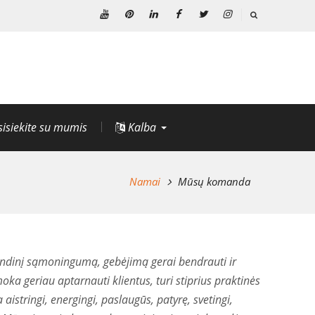
Youtube
Pinterest
Linkedin
Facebook
Twitter
Instagramas
sisiekite su mumis
Kalba
Namai
Mūsų komanda
dinį sąmoningumą, gebėjimą gerai bendrauti ir
oka geriau aptarnauti klientus, turi stiprius praktinės
aistringi, energingi, paslaugūs, patyrę, svetingi,