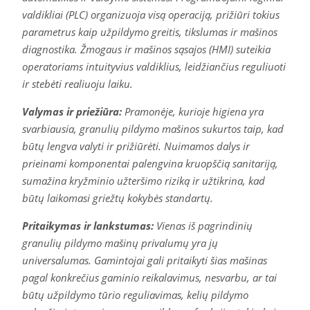
valdikliai (PLC) organizuoja visą operaciją, prižiūri tokius
parametrus kaip užpildymo greitis, tikslumas ir mašinos
diagnostika. Žmogaus ir mašinos sąsajos (HMI) suteikia
operatoriams intuityvius valdiklius, leidžiančius reguliuoti
ir stebėti realiuoju laiku.
Valymas ir priežiūra:
Pramonėje, kurioje higiena yra
svarbiausia, granulių pildymo mašinos sukurtos taip, kad
būtų lengva valyti ir prižiūrėti. Nuimamos dalys ir
prieinami komponentai palengvina kruopščią sanitariją,
sumažina kryžminio užteršimo riziką ir užtikrina, kad
būtų laikomasi griežtų kokybės standartų.
Pritaikymas ir lankstumas:
Vienas iš pagrindinių
granulių pildymo mašinų privalumų yra jų
universalumas. Gamintojai gali pritaikyti šias mašinas
pagal konkrečius gaminio reikalavimus, nesvarbu, ar tai
būtų užpildymo tūrio reguliavimas, kelių pildymo