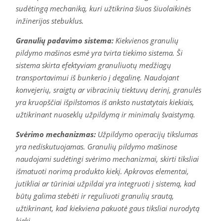
sudėtingą mechaniką, kuri užtikrina šiuos šiuolaikinės
inžinerijos stebuklus.
Granulių padavimo sistema:
Kiekvienos granulių
pildymo mašinos esmė yra tvirta tiekimo sistema. Ši
sistema skirta efektyviam granuliuotų medžiagų
transportavimui iš bunkerio į degalinę. Naudojant
konvejerių, sraigtų ar vibracinių tiektuvų derinį, granulės
yra kruopščiai išpilstomos iš anksto nustatytais kiekiais,
užtikrinant nuoseklų užpildymą ir minimalų švaistymą.
Svėrimo mechanizmas:
Užpildymo operacijų tikslumas
yra nediskutuojamas. Granulių pildymo mašinose
naudojami sudėtingi svėrimo mechanizmai, skirti tiksliai
išmatuoti norimą produkto kiekį. Apkrovos elementai,
jutikliai ar tūriniai užpildai yra integruoti į sistemą, kad
būtų galima stebėti ir reguliuoti granulių srautą,
užtikrinant, kad kiekviena pakuotė gaus tiksliai nurodytą
kiekį.