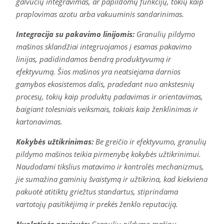
galvučių integravimas, ar papildomų funkcijų, tokių kaip
praplovimas azotu arba vakuuminis sandarinimas.
Integracija su pakavimo linijomis:
Granulių pildymo
mašinos sklandžiai integruojamos į esamas pakavimo
linijas, padidindamos bendrą produktyvumą ir
efektyvumą. Šios mašinos yra neatsiejama darnios
gamybos ekosistemos dalis, pradedant nuo ankstesnių
procesų, tokių kaip produktų padavimas ir orientavimas,
baigiant tolesniais veiksmais, tokiais kaip ženklinimas ir
kartonavimas.
Kokybės užtikrinimas:
Be greičio ir efektyvumo, granulių
pildymo mašinos teikia pirmenybę kokybės užtikrinimui.
Naudodami tikslius matavimo ir kontrolės mechanizmus,
jie sumažina gaminių švaistymą ir užtikrina, kad kiekviena
pakuotė atitiktų griežtus standartus, stiprindama
vartotojų pasitikėjimą ir prekės ženklo reputaciją.
Nuolatinės naujovės:
Granulių pildymo mašinų