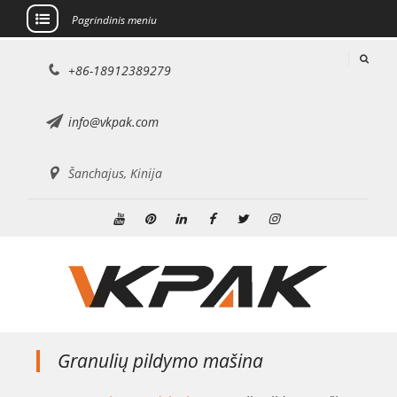
Pagrindinis meniu
Pereiti
+86-18912389279
prie
turinio
info@vkpak.com
Šanchajus, Kinija
Youtube
Pinterest
Linkedin
Facebook
Twitter
Instagramas
Granulių pildymo mašina