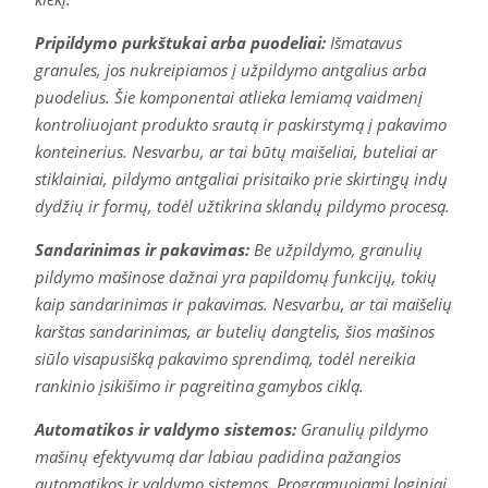
Pripildymo purkštukai arba puodeliai:
Išmatavus
granules, jos nukreipiamos į užpildymo antgalius arba
puodelius. Šie komponentai atlieka lemiamą vaidmenį
kontroliuojant produkto srautą ir paskirstymą į pakavimo
konteinerius. Nesvarbu, ar tai būtų maišeliai, buteliai ar
stiklainiai, pildymo antgaliai prisitaiko prie skirtingų indų
dydžių ir formų, todėl užtikrina sklandų pildymo procesą.
Sandarinimas ir pakavimas:
Be užpildymo, granulių
pildymo mašinose dažnai yra papildomų funkcijų, tokių
kaip sandarinimas ir pakavimas. Nesvarbu, ar tai maišelių
karštas sandarinimas, ar butelių dangtelis, šios mašinos
siūlo visapusišką pakavimo sprendimą, todėl nereikia
rankinio įsikišimo ir pagreitina gamybos ciklą.
Automatikos ir valdymo sistemos:
Granulių pildymo
mašinų efektyvumą dar labiau padidina pažangios
automatikos ir valdymo sistemos. Programuojami loginiai