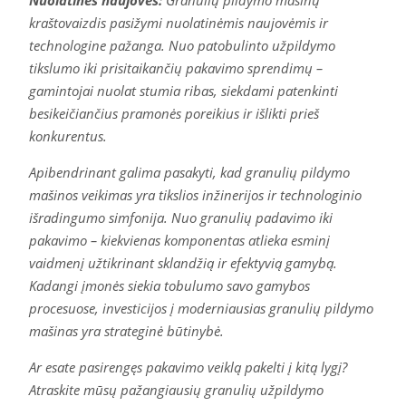
kraštovaizdis pasižymi nuolatinėmis naujovėmis ir
technologine pažanga. Nuo patobulinto užpildymo
tikslumo iki prisitaikančių pakavimo sprendimų –
gamintojai nuolat stumia ribas, siekdami patenkinti
besikeičiančius pramonės poreikius ir išlikti prieš
konkurentus.
Apibendrinant galima pasakyti, kad granulių pildymo
mašinos veikimas yra tikslios inžinerijos ir technologinio
išradingumo simfonija. Nuo granulių padavimo iki
pakavimo – kiekvienas komponentas atlieka esminį
vaidmenį užtikrinant sklandžią ir efektyvią gamybą.
Kadangi įmonės siekia tobulumo savo gamybos
procesuose, investicijos į moderniausias granulių pildymo
mašinas yra strateginė būtinybė.
Ar esate pasirengęs pakavimo veiklą pakelti į kitą lygį?
Atraskite mūsų pažangiausių granulių užpildymo