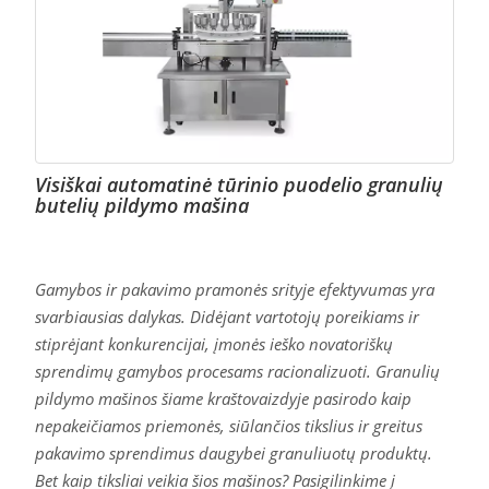
Visiškai automatinė tūrinio puodelio granulių
butelių pildymo mašina
Gamybos ir pakavimo pramonės srityje efektyvumas yra
svarbiausias dalykas. Didėjant vartotojų poreikiams ir
stiprėjant konkurencijai, įmonės ieško novatoriškų
sprendimų gamybos procesams racionalizuoti. Granulių
pildymo mašinos šiame kraštovaizdyje pasirodo kaip
nepakeičiamos priemonės, siūlančios tikslius ir greitus
pakavimo sprendimus daugybei granuliuotų produktų.
Bet kaip tiksliai veikia šios mašinos? Pasigilinkime į