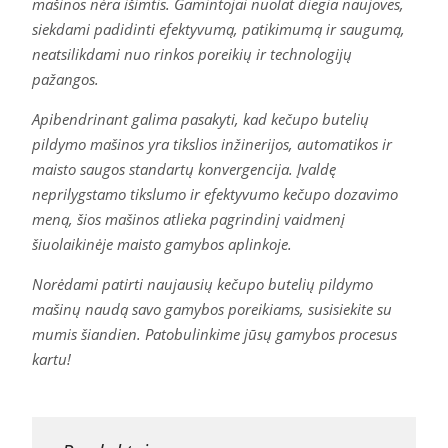
mašinos nėra išimtis. Gamintojai nuolat diegia naujoves,
siekdami padidinti efektyvumą, patikimumą ir saugumą,
neatsilikdami nuo rinkos poreikių ir technologijų
pažangos.
Apibendrinant galima pasakyti, kad kečupo butelių
pildymo mašinos yra tikslios inžinerijos, automatikos ir
maisto saugos standartų konvergencija. Įvaldę
neprilygstamo tikslumo ir efektyvumo kečupo dozavimo
meną, šios mašinos atlieka pagrindinį vaidmenį
šiuolaikinėje maisto gamybos aplinkoje.
Norėdami patirti naujausių kečupo butelių pildymo
mašinų naudą savo gamybos poreikiams, susisiekite su
mumis šiandien. Patobulinkime jūsų gamybos procesus
kartu!