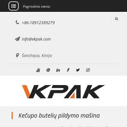
Pagrindinis meniu
Pereiti
+86-18912389279
prie
turinio
info@vkpak.com
Šanchajus, Kinija
Youtube
Pinterest
Linkedin
Facebook
Twitter
Instagramas
Kečupo butelių pildymo mašina