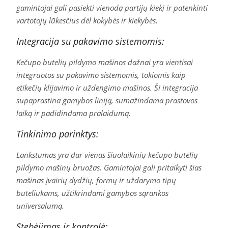
gamintojai gali pasiekti vienodą partijų kiekį ir patenkinti
vartotojų lūkesčius dėl kokybės ir kiekybės.
Integracija su pakavimo sistemomis:
Kečupo butelių pildymo mašinos dažnai yra vientisai
integruotos su pakavimo sistemomis, tokiomis kaip
etikečių klijavimo ir uždengimo mašinos. Ši integracija
supaprastina gamybos liniją, sumažindama prastovos
laiką ir padidindama pralaidumą.
Tinkinimo parinktys:
Lankstumas yra dar vienas šiuolaikinių kečupo butelių
pildymo mašinų bruožas. Gamintojai gali pritaikyti šias
mašinas įvairių dydžių, formų ir uždarymo tipų
buteliukams, užtikrindami gamybos sąrankos
universalumą.
Stebėjimas ir kontrolė: