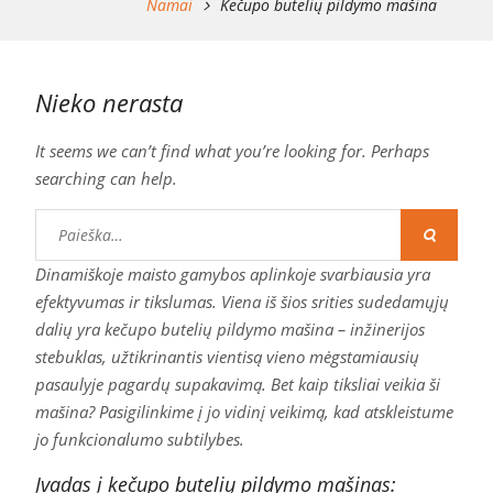
Namai
Kečupo butelių pildymo mašina
Nieko nerasta
It seems we can’t find what you’re looking for. Perhaps
searching can help.
Ieškoti:
Dinamiškoje maisto gamybos aplinkoje svarbiausia yra
efektyvumas ir tikslumas. Viena iš šios srities sudedamųjų
dalių yra kečupo butelių pildymo mašina – inžinerijos
stebuklas, užtikrinantis vientisą vieno mėgstamiausių
pasaulyje pagardų supakavimą. Bet kaip tiksliai veikia ši
mašina? Pasigilinkime į jo vidinį veikimą, kad atskleistume
jo funkcionalumo subtilybes.
Įvadas į kečupo butelių pildymo mašinas: