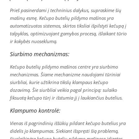
Prieš pasinerdami į techninius dalykus, supraskime šių
mašinų esmę. Kečupo butelių pildymo mašinos yra
automatizuotos sistemos, skirtos tiksliai išpilstyti kečupą į
talpyklas, optimizuojant gamybos procesą, išlaikant tūrio
ir kokybės nuoseklumą.
Siurbimo mechanizmas:
Kečupo butelių pildymo mašinos centre yra siurbimo
mechanizmas. Šiame mechanizme naudojami tūriniai
siurbliai, kurie užtikrina tikslų klampaus kečupo
dozavimą. Šie siurbliai veikia pagal principą: sulaiko
fiksuotą kečupo tūrį ir išstumia jį į laukiančius butelius.
Klampumo kontrolė:
Vienas iš pagrindinių iššūkių pildant kečupo butelius yra
didelis jo klampumas. Siekiant išspręsti šią problemą,
šiuolaikinėse kečupo butelių pildymo mašinose įdiegtos