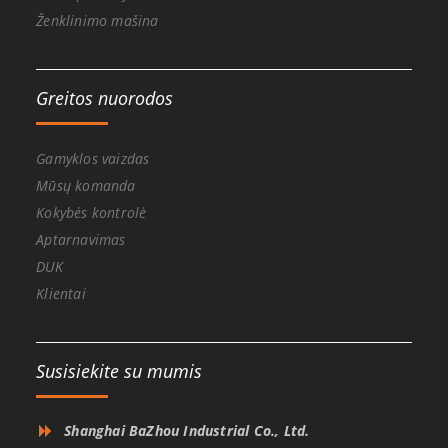
Ženklinimo mašina
Greitos nuorodos
Gamyklos vaizdas
Mūsų komanda
Kokybės kontrolė
Aptarnavimas
DUK
Klientai
Susisiekite su mumis
Shanghai BaZhou Industrial Co., Ltd.