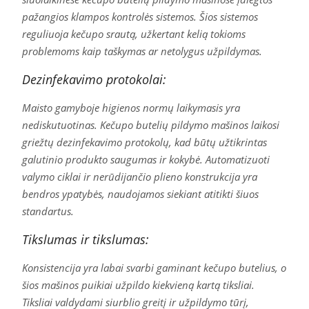
pažangios klampos kontrolės sistemos. Šios sistemos
reguliuoja kečupo srautą, užkertant kelią tokioms
problemoms kaip taškymas ar netolygus užpildymas.
Dezinfekavimo protokolai:
Maisto gamyboje higienos normų laikymasis yra
nediskutuotinas. Kečupo butelių pildymo mašinos laikosi
griežtų dezinfekavimo protokolų, kad būtų užtikrintas
galutinio produkto saugumas ir kokybė. Automatizuoti
valymo ciklai ir nerūdijančio plieno konstrukcija yra
bendros ypatybės, naudojamos siekiant atitikti šiuos
standartus.
Tikslumas ir tikslumas:
Konsistencija yra labai svarbi gaminant kečupo butelius, o
šios mašinos puikiai užpildo kiekvieną kartą tiksliai.
Tiksliai valdydami siurblio greitį ir užpildymo tūrį,