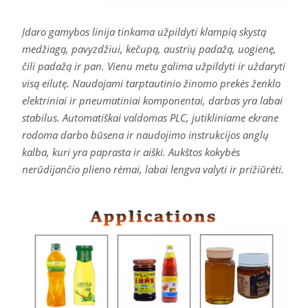
Įdaro gamybos linija tinkama užpildyti klampią skystą
medžiagą, pavyzdžiui, kečupą, austrių padažą, uogienę,
čili padažą ir pan. Vienu metu galima užpildyti ir uždaryti
visą eilutę. Naudojami tarptautinio žinomo prekės ženklo
elektriniai ir pneumatiniai komponentai, darbas yra labai
stabilus. Automatiškai valdomas PLC, jutikliniame ekrane
rodoma darbo būsena ir naudojimo instrukcijos anglų
kalba, kuri yra paprasta ir aiški. Aukštos kokybės
nerūdijančio plieno rėmai, labai lengva valyti ir prižiūrėti.