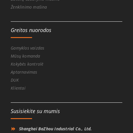
Ženklinimo mašina
Greitos nuorodos
Gamyklos vaizdas
Mūsų komanda
Kokybės kontrolė
Aptarnavimas
DUK
Klientai
Susisiekite su mumis
Shanghai BaZhou Industrial Co., Ltd.