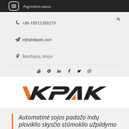
Pagrindinis meniu
Pereiti
+86-18912389279
prie
turinio
info@vkpak.com
Šanchajus, Kinija
Youtube
Pinterest
Linkedin
Facebook
Twitter
Instagramas
Automatinė sojos padažo indų
ploviklio skysčio stūmoklio užpildymo