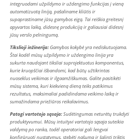
integruodami užpildymo ir uždengimo funkcijas į vieną
automatizuotą liniją, pašaliname kliūtis ir
supaprastiname jūsų gamybos eigą. Tai reiškia greitesnį
apyvartos laiką, didesnę produkciją ir galiausiai didesnį
jūsų verslo pelningumą.
Tikslioji inžinerija:
Gamybos kokybė yra nediskutuojama.
Štai kodėl mūsų užpildymo ir uždengimo linija yra
sukurta naudojant tiksliai suprojektuotus komponentus,
kurie kruopščiai išbandomi, kad būtų užtikrintas
nuoseklus veikimas ir ilgaamžiškumas. Galite pasitikėti
mūsų sistema, kuri kiekvieną dieną teiks patikimus
rezultatus, maksimaliai padidindama veikimo laiką ir
sumažindama priežiūros reikalavimus.
Patogi vartotojo sąsaja:
Sudėtingumas neturėtų trukdyti
produktyvumui. Mūsų intuityvi vartotojo sąsaja suteikia
valdymą po ranka, todėl operatoriai gali lengvai
konfigūruoti nustatymus, stebėti našumą ir šalinti triktis