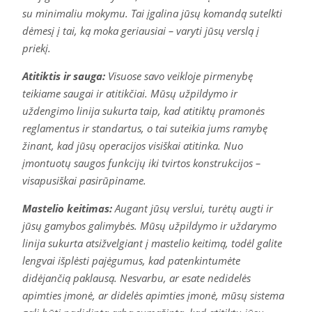
su minimaliu mokymu. Tai įgalina jūsų komandą sutelkti
dėmesį į tai, ką moka geriausiai – varyti jūsų verslą į
priekį.
Atitiktis ir sauga:
Visuose savo veikloje pirmenybę
teikiame saugai ir atitikčiai. Mūsų užpildymo ir
uždengimo linija sukurta taip, kad atitiktų pramonės
reglamentus ir standartus, o tai suteikia jums ramybę
žinant, kad jūsų operacijos visiškai atitinka. Nuo
įmontuotų saugos funkcijų iki tvirtos konstrukcijos –
visapusiškai pasirūpiname.
Mastelio keitimas:
Augant jūsų verslui, turėtų augti ir
jūsų gamybos galimybės. Mūsų užpildymo ir uždarymo
linija sukurta atsižvelgiant į mastelio keitimą, todėl galite
lengvai išplėsti pajėgumus, kad patenkintumėte
didėjančią paklausą. Nesvarbu, ar esate nedidelės
apimties įmonė, ar didelės apimties įmonė, mūsų sistema