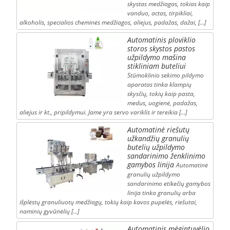
skystas medžiagas, tokias kaip
vanduo, actas, tirpikliai,
alkoholis, specialios cheminės medžiagos, aliejus, padažas, dažai, […]
Automatinis ploviklio
storos skystos pastos
užpildymo mašina
stikliniam buteliui
Stūmoklinio sekimo pildymo
aparatas tinka klampių
skysčių, tokių kaip pasta,
medus, uogienė, padažas,
aliejus ir kt., pripildymui. Jame yra servo variklis ir tereikia […]
Automatinė riešutų
užkandžių granulių
butelių užpildymo
sandarinimo ženklinimo
gamybos linija
Automatinė
granulių užpildymo
sandarinimo etikečių gamybos
linija tinka granulių arba
išplėstų granuliuotų medžiagų, tokių kaip kavos pupelės, riešutai,
naminių gyvūnėlių […]
Automatinis mėgintuvėlio