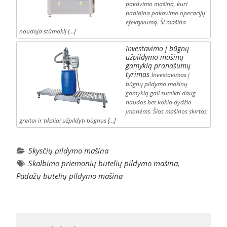
pakavimo mašina, kuri
padidina pakavimo operacijų
efektyvumą. Ši mašina
naudoja stūmoklį […]
Investavimo į būgnų
užpildymo mašinų
gamyklą pranašumų
tyrimas
Investavimas į
būgnų pildymo mašinų
gamyklą gali suteikti daug
naudos bet kokio dydžio
įmonėms. Šios mašinos skirtos
greitai ir tiksliai užpildyti būgnus […]
Skysčių pildymo mašina
Skalbimo priemonių butelių pildymo mašina
,
Padažų butelių pildymo mašina