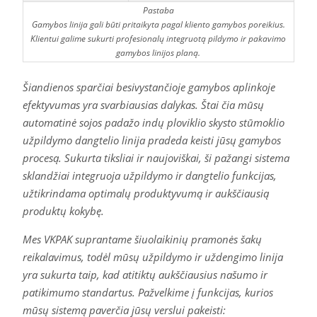
Pastaba
Gamybos linija gali būti pritaikyta pagal kliento gamybos poreikius.
Klientui galime sukurti profesionalų integruotą pildymo ir pakavimo
gamybos linijos planą.
Šiandienos sparčiai besivystančioje gamybos aplinkoje
efektyvumas yra svarbiausias dalykas. Štai čia mūsų
automatinė sojos padažo indų ploviklio skysto stūmoklio
užpildymo dangtelio linija pradeda keisti jūsų gamybos
procesą. Sukurta tiksliai ir naujoviškai, ši pažangi sistema
sklandžiai integruoja užpildymo ir dangtelio funkcijas,
užtikrindama optimalų produktyvumą ir aukščiausią
produktų kokybę.
Mes VKPAK suprantame šiuolaikinių pramonės šakų
reikalavimus, todėl mūsų užpildymo ir uždengimo linija
yra sukurta taip, kad atitiktų aukščiausius našumo ir
patikimumo standartus. Pažvelkime į funkcijas, kurios
mūsų sistemą paverčia jūsų verslui pakeisti: