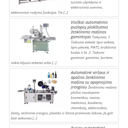
turintis užpildymo ir
elektroninio svėrimo,
elektroninio rodymo funkcijas. Tai […]
Visiškai automatinio
puslapių plokštumos
ženklinimo mašinos
gamintojas
Taikymas: 1.
Taikoma etiketė: lipni etiketė,
lipni plėvelė, PIATS, brūkšninis
kodas ir kt. 2. Taikomi
gaminiai: gaminiai, kuriems
reikia klijuoti etiketes arba […]
Automatinė viršaus ir
apačios ženklinimo
mašina su apvyniojimo
įrenginiu
Ženklinimo mašina
plačiai naudojama
kosmetikos, maisto,
medicinos, kasdienių
chemikalų, elektronikos,
žaislų, techninės įrangos, plastiko ir kitose pramonės šakose. Jis gali
būti taikomas […]
Pusiau automatinė