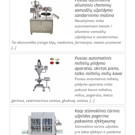
aliuminio cheminių
vamzdžių užpildymo
sandarinimo mašina
Naudojimas: tinka
automatiniam metalo /
aliuminio vamzdžių
užpildymui ir sandarinimui.
Tai ekonomiška įranga klijų, medicinos, farmacijos, maisto pramonei
[…]
Pusiau automatinis
miltelių pildymo
aparatas, skirtas pieno,
talko miltelių miltų kavai
Pusiau automatinis miltelių
pildymo aparatas tinka
pakuoti kavos miltelius,
miltus, pagardus, kietus
gėrimus, veterinarinius vaistus, gliukozę, vaistus, […]
Kaip stūmoklinis tūrinis
užpildas pagerina
pakavimo efektyvumą
Stūmoklinis tūrinis užpildas
yra labai efektyvi ir patikima