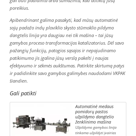
gali būti padidinta arba sumažinta, kad atitiktų jūsų
poreikius.
Apibendrinant galima pasakyti, kad mūsų automatinė
sojų padažo indų ploviklio skysto stūmoklio pildymo
dangtelis linija yra daugiau nei tik mašina – tai jūsų
gamybos proceso transformacijos katalizatorius. Dėl savo
pažangių funkcijų, patogios sąsajos ir nepajudinamo
patikimumo jis įgalina jūsų verslą pakelti į naujas
efektyvumo ir sėkmės aukštumas. Patirkite skirtumą patys
ir padidinkite savo gamybos galimybes naudodami VKPAK
šiandien.
Gali patikti
Automatinė medaus
pomidorų pastos
užpildymo dangtelio
ženklinimo mašina
Užpildymo gamybos linija
tinkama užpildyti įvairias