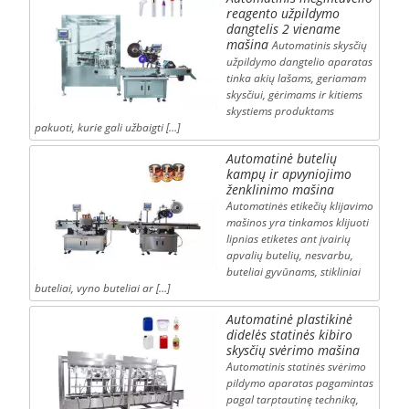
reagento užpildymo
dangtelis 2 viename
mašina
Automatinis skysčių
užpildymo dangtelio aparatas
tinka akių lašams, geriamam
skysčiui, gėrimams ir kitiems
skystiems produktams
pakuoti, kurie gali užbaigti […]
Automatinė butelių
kampų ir apvyniojimo
ženklinimo mašina
Automatinės etikečių klijavimo
mašinos yra tinkamos klijuoti
lipnias etiketes ant įvairių
apvalių butelių, nesvarbu,
buteliai gyvūnams, stikliniai
buteliai, vyno buteliai ar […]
Automatinė plastikinė
didelės statinės kibiro
skysčių svėrimo mašina
Automatinis statinės svėrimo
pildymo aparatas pagamintas
pagal tarptautinę techniką,