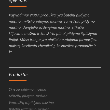
Apie mus
Pagrindiniai VKPAK produktai yra butelių pildymo
mašina, miltelių pildymo mašina, vamzdelių pildymo
mašina, dangtelio uždengimo mašina, etikečių
klijavimo mašina ir kt., skirta pilnai pildymo išpilstymo
linijai. Mūsų įranga yra plačiai naudojama farmacijos,
maisto, kasdienių chemikalų, kosmetikos pramonėje ir
kt.
Produktai
Skysčių pildymo mašina
Miltelių pildymo mašina
Vamzdžių užpildymo mašina
Butelių uždarymo mašina