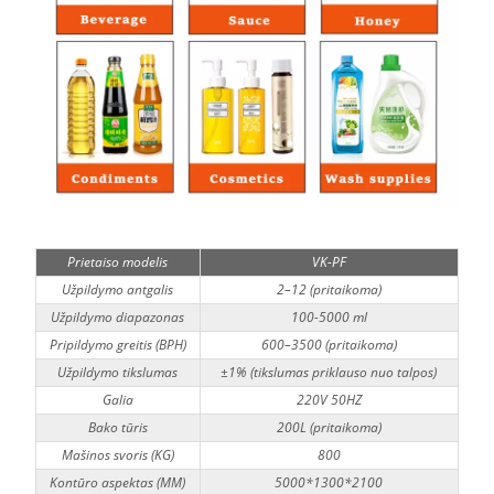
Prietaiso modelis
VK-PF
Užpildymo antgalis
2–12 (pritaikoma)
Užpildymo diapazonas
100-5000 ml
Pripildymo greitis (BPH)
600–3500 (pritaikoma)
Užpildymo tikslumas
±1% (tikslumas priklauso nuo talpos)
Galia
220V 50HZ
Bako tūris
200L (pritaikoma)
Mašinos svoris (KG)
800
Kontūro aspektas (MM)
5000*1300*2100