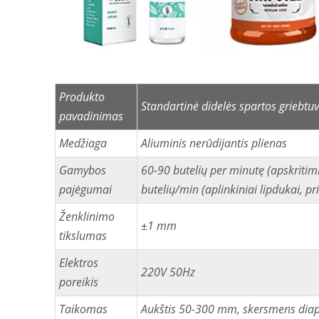
Produkto
Standartinė didelės spartos griebt
pavadinimas
Medžiaga
Aliuminis nerūdijantis plienas
Gamybos
60-90 butelių per minutę (apskritimi
pajėgumai
butelių/min (aplinkiniai lipdukai, pr
Ženklinimo
±1 mm
tikslumas
Elektros
220V 50Hz
poreikis
Taikomas
Aukštis 50-300 mm, skersmens diapa