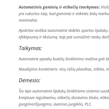
Automatinis gaminių ir etikečių tvarkymas:
Visiš
yra sukurtos taip, kad gaminiai ir etiketės būtų tvark
minimaliai.
Apskritai visiškai automatinė didelės spartos lipdukų
efektyvumą ir tikslumą, taip pat sumažinti rankų darb
Taikymas:
Automatinė apvalių butelių ženklinimo mašina gali žen
Naudojimo konteineris: visų rūšių plastikas, stiklas, me
Dėmesio:
Šio tipo automatinė lipdukų ženklinimo sistema susid
kreiptuvo reguliavimu, etikečių dozavimo bloko, etikeči
įjungimo/išjungimo, avarinio jungiklio, PLC.