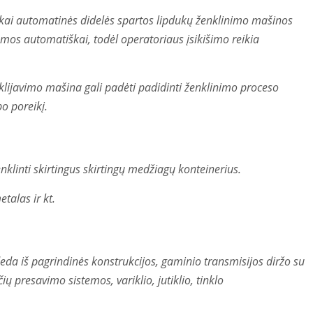
kai automatinės didelės spartos lipdukų ženklinimo mašinos
omos automatiškai, todėl operatoriaus įsikišimo reikia
 klijavimo mašina gali padėti padidinti ženklinimo proceso
o poreikį.
klinti skirtingus skirtingų medžiagų konteinerius.
talas ir kt.
eda iš pagrindinės konstrukcijos, gaminio transmisijos diržo su
ų presavimo sistemos, variklio, jutiklio, tinklo