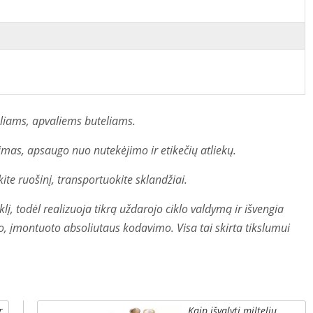
eliams, apvaliems buteliams.
imas, apsaugo nuo nutekėjimo ir etikečių atliekų.
ėkite ruošinį, transportuokite sklandžiai.
lį, todėl realizuoja tikrą uždarojo ciklo valdymą ir išvengia
mo, įmontuoto absoliutaus kodavimo. Visa tai skirta tikslumui
r
Kaip išvalyti miltelių