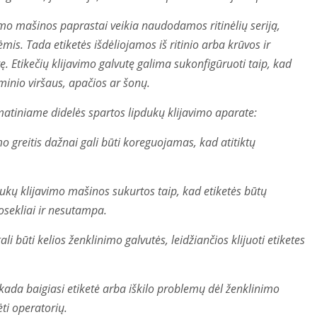
imo mašinos paprastai veikia naudodamos ritinėlių seriją,
ėmis. Tada etiketės išdėliojamos iš ritinio arba krūvos ir
 Etikečių klijavimo galvutę galima sukonfigūruoti taip, kad
aminio viršaus, apačios ar šonų.
omatiniame didelės spartos lipdukų klijavimo aparate:
mo greitis dažnai gali būti koreguojamas, kad atitiktų
ukų klijavimo mašinos sukurtos taip, kad etiketės būtų
uosekliai ir nesutampa.
i būti kelios ženklinimo galvutės, leidžiančios klijuoti etiketes
i, kada baigiasi etiketė arba iškilo problemų dėl ženklinimo
ėti operatorių.