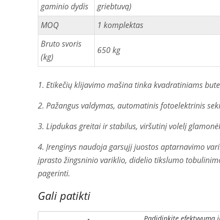
gaminio dydis
griebtuvą)
MOQ
1 komplektas
Bruto svoris
650 kg
(kg)
1. Etikečių klijavimo mašina tinka kvadratiniams but
2. Pažangus valdymas, automatinis fotoelektrinis sek
3. Lipdukas greitai ir stabilus, viršutinį volelį glamon
4. Įrenginys naudoja garsųjį juostos aptarnavimo varik
įprasto žingsninio variklio, didelio tikslumo tobulini
pagerinti.
Gali patikti
Padidinkite efektyvumą i