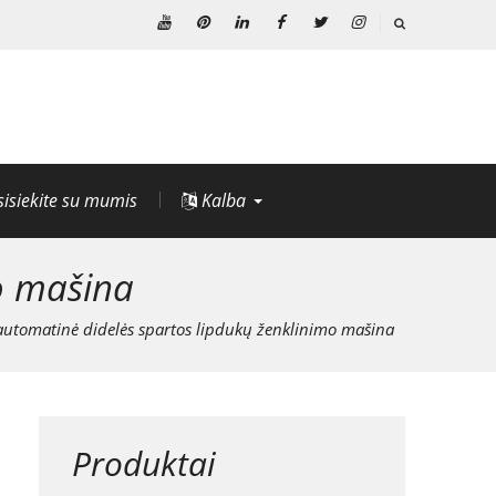
Youtube
Pinterest
Linkedin
Facebook
Twitter
Instagramas
sisiekite su mumis
Kalba
mo mašina
 automatinė didelės spartos lipdukų ženklinimo mašina
Produktai