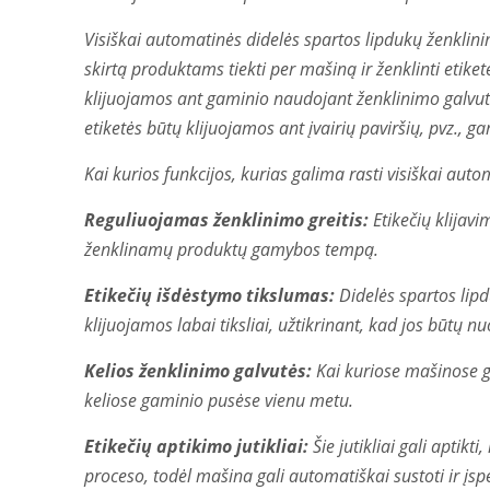
Visiškai automatinės didelės spartos lipdukų ženklin
skirtą produktams tiekti per mašiną ir ženklinti etiket
klijuojamos ant gaminio naudojant ženklinimo galvutę.
etiketės būtų klijuojamos ant įvairių paviršių, pvz., g
Kai kurios funkcijos, kurias galima rasti visiškai aut
Reguliuojamas ženklinimo greitis:
Etikečių klijavi
ženklinamų produktų gamybos tempą.
Etikečių išdėstymo tikslumas:
Didelės spartos lipd
klijuojamos labai tiksliai, užtikrinant, kad jos būtų n
Kelios ženklinimo galvutės:
Kai kuriose mašinose gal
keliose gaminio pusėse vienu metu.
Etikečių aptikimo jutikliai:
Šie jutikliai gali aptikt
proceso, todėl mašina gali automatiškai sustoti ir įsp