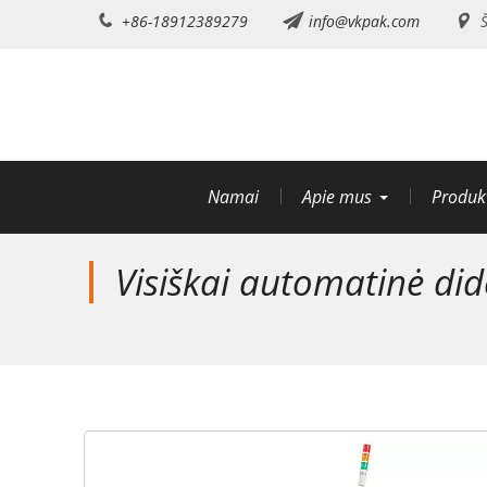
Pereiti
+86-18912389279
info@vkpak.com
Š
prie
turinio
Namai
Apie mus
Produk
Visiškai automatinė di