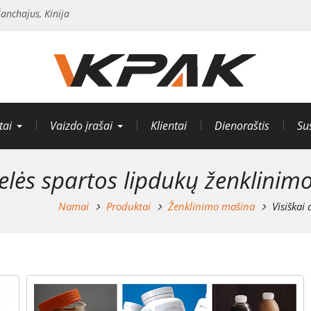
anchajus, Kinija
tai
Vaizdo įrašai
Klientai
Dienoraštis
Su
delės spartos lipdukų ženklini
Namai
Produktai
Ženklinimo mašina
Visiškai