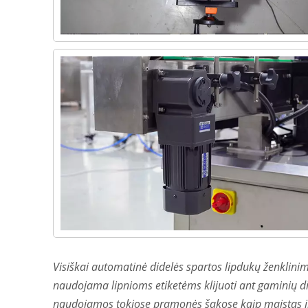
Visiškai automatinė didelės spartos lipdukų ženklinim
naudojama lipnioms etiketėms klijuoti ant gaminių did
naudojamos tokiose pramonės šakose kaip maistas ir 