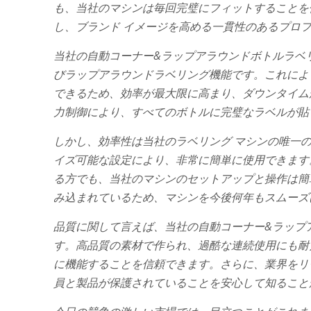
も、当社のマシンは毎回完璧にフィットすることを
し、ブランド イメージを高める一貫性のあるプロ
当社の自動コーナー&ラップアラウンドボトルラベリ
びラップアラウンドラベリング機能です。これによ
できるため、効率が最大限に高まり、ダウンタイム
力制御により、すべてのボトルに完璧なラベルが貼
しかし、効率性は当社のラベリング マシンの唯一
イズ可能な設定により、非常に簡単に使用できます
る方でも、当社のマシンのセットアップと操作は簡
み込まれているため、マシンを今後何年もスムーズ
品質に関して言えば、当社の自動コーナー&ラップ
す。高品質の素材で作られ、過酷な連続使用にも耐
に機能することを信頼できます。さらに、業界をリ
員と製品が保護されていることを安心して知ること