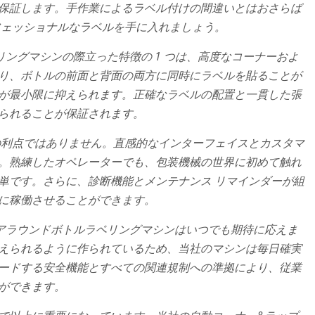
保証します。手作業によるラベル付けの間違いとはおさらば
フェッショナルなラベルを手に入れましょう。
ングマシンの際立った特徴の 1 つは、高度なコーナーおよ
り、ボトルの前面と背面の両方に同時にラベルを貼ることが
が最小限に抑えられます。正確なラベルの配置と一貫した張
られることが保証されます。
の利点ではありません。直感的なインターフェイスとカスタマ
。熟練したオペレーターでも、包装機械の世界に初めて触れ
単です。さらに、診断機能とメンテナンス リマインダーが組
に稼働させることができます。
アラウンドボトルラベリングマシンはいつでも期待に応えま
えられるように作られているため、当社のマシンは毎日確実
ードする安全機能とすべての関連規制への準拠により、従業
ができます。