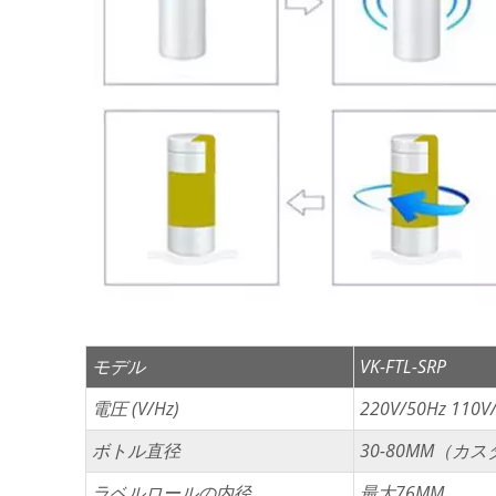
モデル
VK-FTL-SRP
電圧 (V/Hz)
220V/50Hz 110V
ボトル直径
30-80MM（カ
ラベルロールの内径
最大76MM