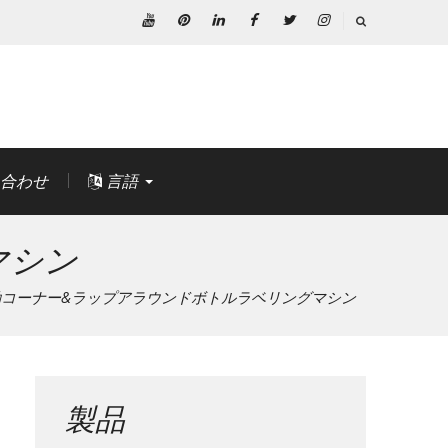
ユ
ピ
リ
フ
ツ
イ
ー
ン
ン
ェ
イ
ン
チ
タ
ク
イ
ッ
ス
ュ
レ
ト
ス
タ
タ
ー
ス
イ
ブ
ー
グ
ブ
ト
ン
ッ
ラ
合わせ
言語
ク
ム
マシン
動コーナー&ラップアラウンドボトルラベリングマシン
製品