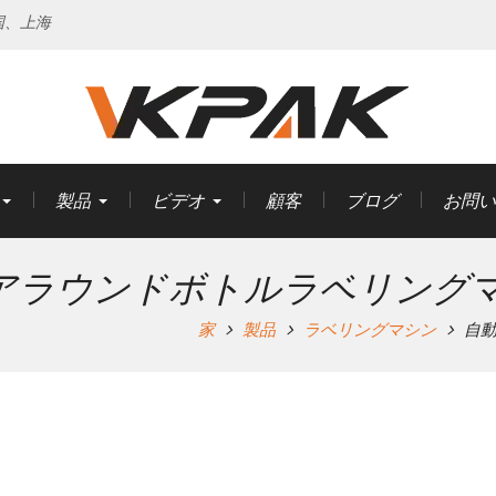
国、上海
製品
ビデオ
顧客
ブログ
お問い
アラウンドボトルラベリング
家
製品
ラベリングマシン
自