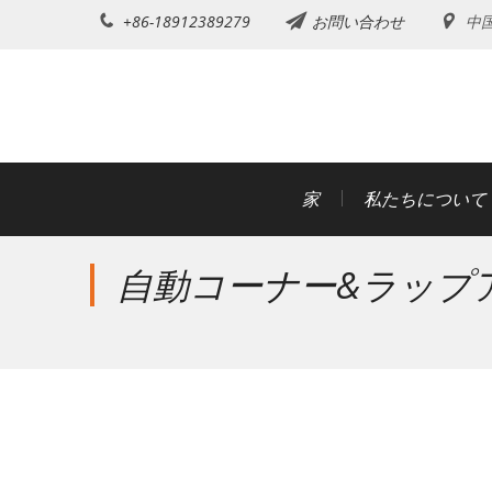
コ
+86-18912389279
お問い合わせ
中
ン
テ
ン
ツ
に
ス
家
私たちについて
キ
ッ
自動コーナー&ラップ
プ