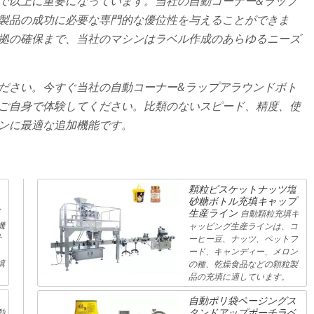
で以上に重要になっています。当社の自動コーナー&ラップ
製品の成功に必要な専門的な優位性を与えることができま
拠の確保まで、当社のマシンはラベル作成のあらゆるニーズ
ださい。今すぐ当社の自動コーナー&ラップアラウンドボト
ご自身で体験してください。比類のないスピード、精度、使
ンに最適な追加機能です。
顆粒ビスケットナッツ塩
砂糖ボトル充填キャップ
生産ライン
自動顆粒充填キ
機
ャッピング生産ラインは、コ
計
ーヒー豆、ナッツ、ペットフ
ード、キャンディー、メロン
填
の種、乾燥食品などの顆粒製
品の充填に適しています。
自動ポリ袋ページングス
タンドアップポーチラベ
動