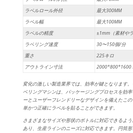
ラベルロール外径
最大300MM
ラベル幅
最大100MM
ラベルの精度
±1mm（素材や
ラベリング速度
30〜150個/分
重さ
225キロ
アウトライン寸法
2000*800*1
変化の激しい製造業界では、効率が鍵となります。
ベリングマシンは、パッケージングプロセスを効率
ーとユーザーフレンドリーなデザインを備えたこの
単かつ正確にラベルを貼ることができます。
さまざまなサイズや形状のボトルに対応できるよう
あり、生産ラインのニーズに対応できます。円筒形