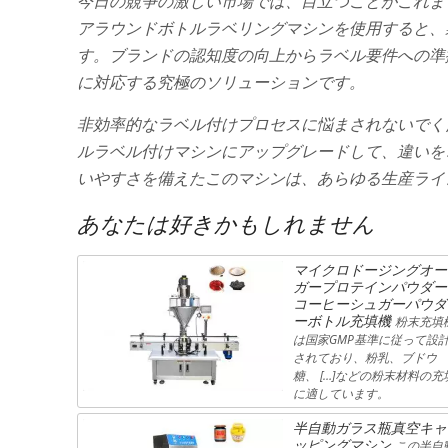
今日の競争の激しい市場では、目立つことがこれま
アラウンドボトルラベリングマシンを使用すると、
す。ブランドの認知度の向上からラベル要件への準
に対応する究極のソリューションです。
非効率的なラベル付けプロセスに悩まされないでく
ルラベル付けマシンにアップグレードして、違いを
いやすさを備えたこのマシンは、あらゆる生産ライ
あなたは好きかもしれません
マイクロドージングオー
ガープロテインパウダー
コーヒーシュガーパウダ
ーボトル充填機
粉末充填
は国家GMP基準に従って設
されており、粉乳、ブドウ
糖、 […]などの粉末材料の充
に適しています。
半自動ガラス瓶真空キャ
ッピングマシン
この半自