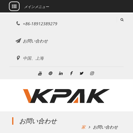
メインメニュー
コ
+86-18912389279
ン
テ
ン
お問い合わせ
ツ
に
中国、上海
ス
キ
ッ
ユ
ピ
リ
フ
ツ
イ
プ
ー
ン
ン
ェ
イ
ン
チ
タ
ク
イ
ッ
ス
ュ
レ
ト
ス
タ
タ
ー
ス
イ
ブ
ー
グ
ブ
ト
ン
ッ
ラ
お問い合わせ
ク
ム
家
お問い合わせ