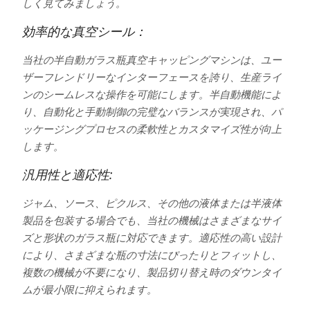
しく見てみましょう。
効率的な真空シール：
当社の半自動ガラス瓶真空キャッピングマシンは、ユー
ザーフレンドリーなインターフェースを誇り、生産ライ
ンのシームレスな操作を可能にします。半自動機能によ
り、自動化と手動制御の完璧なバランスが実現され、パ
ッケージングプロセスの柔軟性とカスタマイズ性が向上
します。
汎用性と適応性:
ジャム、ソース、ピクルス、その他の液体または半液体
製品を包装する場合でも、当社の機械はさまざまなサイ
ズと形状のガラス瓶に対応できます。適応性の高い設計
により、さまざまな瓶の寸法にぴったりとフィットし、
複数の機械が不要になり、製品切り替え時のダウンタイ
ムが最小限に抑えられます。