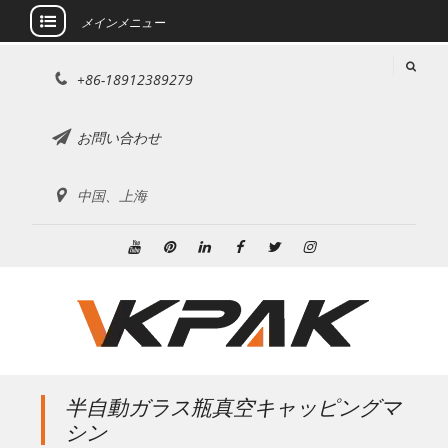
メインメニュー
コ
+86-18912389279
ン
テ
ン
お問い合わせ
ツ
に
中国、上海
ス
キ
ッ
ユ
ピ
リ
フ
ツ
イ
プ
ー
ン
ン
ェ
イ
ン
チ
タ
ク
イ
ッ
ス
ュ
レ
ト
ス
タ
タ
ー
ス
イ
ブ
ー
グ
ブ
ト
ン
ッ
ラ
半自動ガラス瓶真空キャッピングマ
ク
ム
シン