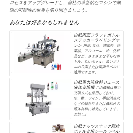
ロセスをアップグレードし、当社の革新的なマシンで無
限の可能性の世界を切り開きましょう。
あなたは好きかもしれません
自動両面フラットボトル
ステッカーラベリングマ
シン
用途: 食品、調味料、医
薬品、アルコール、油、化粧
品など、さまざまな平らなボ
トル、丸いボトル、角いボト
ルの片面または両面ラベルに
適用できます。
自動重力流飲料ジュース
液体充填機
この機械は重力
充填方式を採用しており、
水、酢、ワイン、手指消毒剤
などの非粘性または低粘性の
液体材料に特化しています。
充填 […]
自動ナッツスナック顆粒
ボトル充填シールラベル