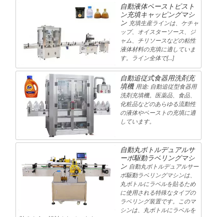
自動液体ペーストピスト
ン充填キャッピングマシ
ン
充填生産ラインは、ケチャ
ップ、オイスターソース、ジ
ャム、チリソースなどの粘性
液体材料の充填に適していま
す。ライン全体で[…]
自動追従式食器用洗剤充
填機
用途: 自動追従型食器用
洗剤充填機。医薬品、食品、
化粧品などのあらゆる流動性
の液体やペーストの充填に適
しています。
自動丸ボトルデュアルサ
ーボ駆動ラベリングマシ
ン
自動丸ボトルデュアルサー
ボ駆動ラベリングマシンは、
丸ボトルにラベルを貼るため
に使用される特殊なタイプの
ラベリング装置です。このマ
シンは、丸ボトルにラベルを