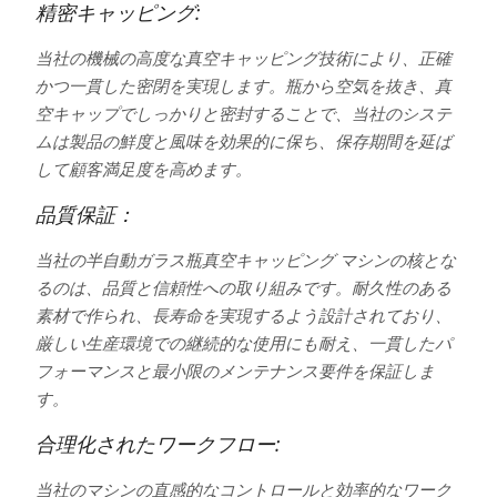
精密キャッピング:
当社の機械の高度な真空キャッピング技術により、正確
かつ一貫した密閉を実現します。瓶から空気を抜き、真
空キャップでしっかりと密封することで、当社のシステ
ムは製品の鮮度と風味を効果的に保ち、保存期間を延ば
して顧客満足度を高めます。
品質保証：
当社の半自動ガラス瓶真空キャッピング マシンの核とな
るのは、品質と信頼性への取り組みです。耐久性のある
素材で作られ、長寿命を実現するよう設計されており、
厳しい生産環境での継続的な使用にも耐え、一貫したパ
フォーマンスと最小限のメンテナンス要件を保証しま
す。
合理化されたワークフロー:
当社のマシンの直感的なコントロールと効率的なワーク