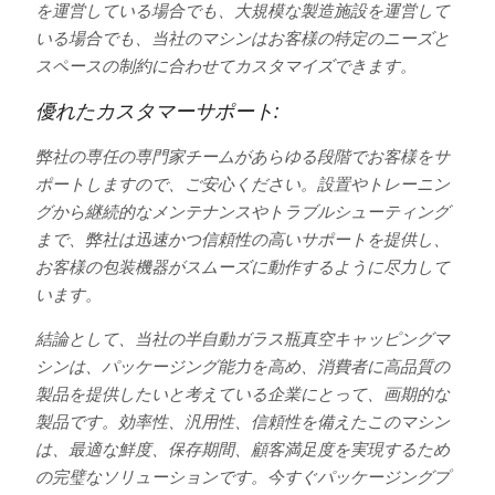
を運営している場合でも、大規模な製造施設を運営して
いる場合でも、当社のマシンはお客様の特定のニーズと
スペースの制約に合わせてカスタマイズできます。
優れたカスタマーサポート:
弊社の専任の専門家チームがあらゆる段階でお客様をサ
ポートしますので、ご安心ください。設置やトレーニン
グから継続的なメンテナンスやトラブルシューティング
まで、弊社は迅速かつ信頼性の高いサポートを提供し、
お客様の包装機器がスムーズに動作するように尽力して
います。
結論として、当社の半自動ガラス瓶真空キャッピングマ
シンは、パッケージング能力を高め、消費者に高品質の
製品を提供したいと考えている企業にとって、画期的な
製品です。効率性、汎用性、信頼性を備えたこのマシン
は、最適な鮮度、保存期間、顧客満足度を実現するため
の完璧なソリューションです。今すぐパッケージングプ