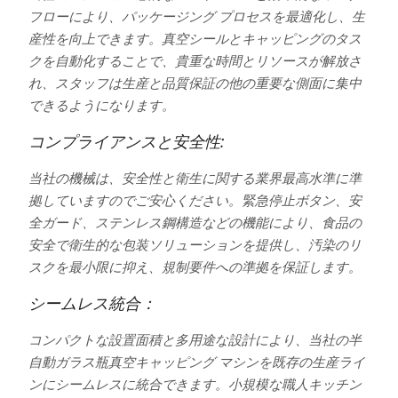
フローにより、パッケージング プロセスを最適化し、生
産性を向上できます。真空シールとキャッピングのタス
クを自動化することで、貴重な時間とリソースが解放さ
れ、スタッフは生産と品質保証の他の重要な側面に集中
できるようになります。
コンプライアンスと安全性:
当社の機械は、安全性と衛生に関する業界最高水準に準
拠していますのでご安心ください。緊急停止ボタン、安
全ガード、ステンレス鋼構造などの機能により、食品の
安全で衛生的な包装ソリューションを提供し、汚染のリ
スクを最小限に抑え、規制要件への準拠を保証します。
シームレス統合：
コンパクトな設置面積と多用途な設計により、当社の半
自動ガラス瓶真空キャッピング マシンを既存の生産ライ
ンにシームレスに統合できます。小規模な職人キッチン