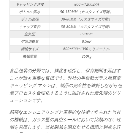
キャッピング速度
800～1200BPH
ボトルの高さ
50-150MM（カスタマイズ可能）
ボトル直径
30-80MM（カスタマイズ可能）
キャップ直径
30-80MM（カスタマイズ可能）
空気圧
0.8MPa
空気消費量
0.5m³
機械サイズ
600*600*1350ミリメートル
機械重量
250kg
食品包装の分野では、鮮度を確保し、保存期間を延ばす
ことが最も重要な目標です。弊社の半自動ガラス瓶真空
キャッピング マシンは、製品の完全性を維持しながら包
装プロセスを合理化するように設計された最先端のソリ
ューションです。
精密なエンジニアリングと革新的な技術で作られた当社
の機械は、ガラス瓶の真空シールにおいて比類のない性
能を発揮します。当社製品を際立たせる機能と利点を詳