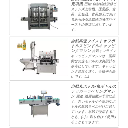
充填機
用途: 自動粘性液体ピ
ストン式充填機。医薬品、食
品、化粧品、食品加工におけ
るあらゆる流動性の液体やペ
ーストの充填に適していま
す。
自動高速ツイストオフボ
トルスピンドルキャッピ
ングマシン
自動インライン
キャッピングマシンは、国際
的な先進モデルの改良設計を
参考にしています。キャッピ
ング速度が速く、合格率も高
いです。[…]
自動丸ボトル/角ボトルス
テッカーラベリングマシ
ン
用途: 適用範囲が非常に広
く、丸いボトルや不規則なボ
トルの単独ラベル付けに適し
ています。単独で使用するこ
とも、[…] に取り付けて使用す
ることもできます。