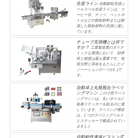
生産ライン
自動顆粒充填シ
ールラベル生産ラインは、コ
ーヒー豆、ナッツ、ペットボ
トルなどの顆粒材料または膨
張した顆粒材料の充填に適し
ています。
チューブ充填機とは何で
すか？
工業製造業のダイナ
ミックな環境において、効率
性と精度は最も重要です。包
装分野に革命をもたらしたイ
ノベーションの一つが[…]で
す。
自動卓上丸瓶瓶缶ラベリ
ングマシン
この小型ラベリ
ングマシンは、丸いボトルに
粘着ステッカーを貼るのに適
しています。ラベリング構造
は、2 つのラベリングベルト
とステッカーで構成されてい
ます […]
自動粘性液体ピストン式