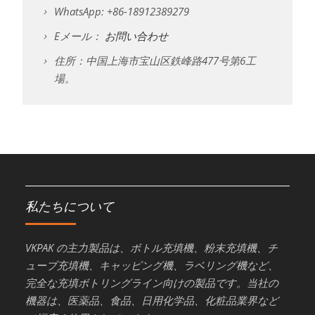
WhatsApp: +86-18912389279
Eメール：
お問い合わせ
住所：中国上海市宝山区鉄峰路477号第6工
場。
私たちについて
VKPAK の主力製品は、ボトル充填機、粉末充填機、チ
ューブ充填機、キャッピング機、ラベリング機など、
完全な充填ボトリングライン向けの製品です。当社の
機器は、医薬品、食品、日用化学品、化粧品業界など