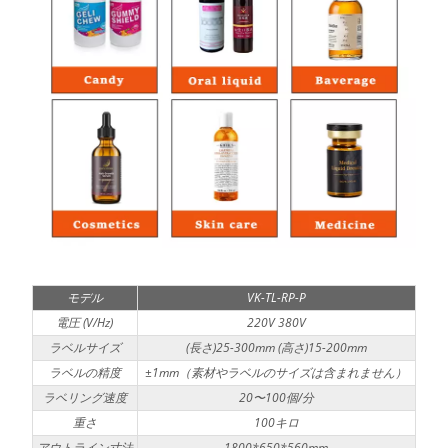
モデル
VK-TL-RP-P
電圧 (V/Hz)
220V 380V
ラベルサイズ
(長さ)25-300mm (高さ)15-200mm
ラベルの精度
±1mm（素材やラベルのサイズは含まれません）
ラベリング速度
20〜100個/分
重さ
100キロ
アウトライン寸法
1800*650*560mm