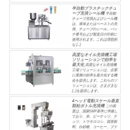
半自動プラスチックチュ
ーブ充填シール機
半自動
チューブ充填およびシール機
は、液体またはペーストの充
填、チューブのシール、バッ
チ番号および製造日の印刷に
使用されます。これは理想的
な […]
高度なオイル充填機工場
ソリューションで効率を
最大化
高度なオイル充填機
工場ソリューションは、企業
に業務の効率を最大化する機
会を提供します。これらのソ
リューションは、さまざまな
[…]を提供します。
4ヘッド電動スケール垂直
顆粒ボトル充填機
この装
置は、国家GMP基準に準拠し
ており、米、ピーナッツ、ナ
ッツ、トウモロコシ、固形飲
料、白砂糖、コーヒー、ブド