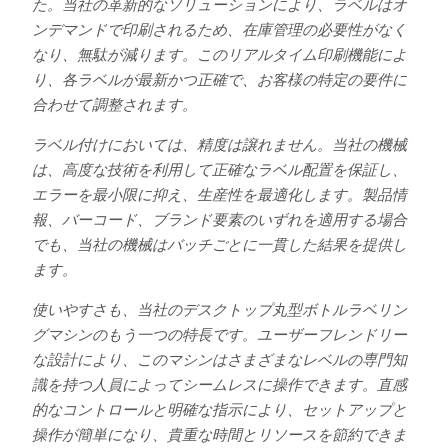
た。当社の革新的なソリューションにより、ラベルはオ
ンデマンドで印刷されるため、在庫管理の必要性がなく
なり、無駄が減ります。このリアルタイム印刷機能によ
り、各ラベルが最新かつ正確で、お客様の特定の要件に
合わせて調整されます。
ラベル付けにおいては、精度は譲れません。当社の機械
は、高度な技術を利用して正確なラベル配置を保証し、
エラーを最小限に抑え、生産性を最適化します。製品情
報、バーコード、ブランド要素のいずれを適用する場合
でも、当社の機械はバッチごとに一貫した結果を提供し
ます。
使いやすさも、当社のデスクトップ丸型ボトルラベリン
グマシンのもう一つの特長です。ユーザーフレンドリー
な設計により、このマシンはさまざまなレベルの専門知
識を持つ人員によってシームレスに操作できます。直感
的なコントロールと明確な指示により、セットアップと
操作が簡単になり、貴重な時間とリソースを節約できま