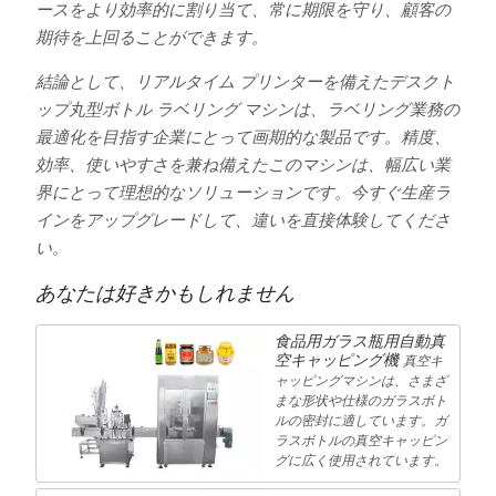
ースをより効率的に割り当て、常に期限を守り、顧客の
期待を上回ることができます。
結論として、リアルタイム プリンターを備えたデスクト
ップ丸型ボトル ラベリング マシンは、ラベリング業務の
最適化を目指す企業にとって画期的な製品です。精度、
効率、使いやすさを兼ね備えたこのマシンは、幅広い業
界にとって理想的なソリューションです。今すぐ生産ラ
インをアップグレードして、違いを直接体験してくださ
い。
あなたは好きかもしれません
食品用ガラス瓶用自動真
空キャッピング機
真空キ
ャッピングマシンは、さまざ
まな形状や仕様のガラスボト
ルの密封に適しています。ガ
ラスボトルの真空キャッピン
グに広く使用されています。