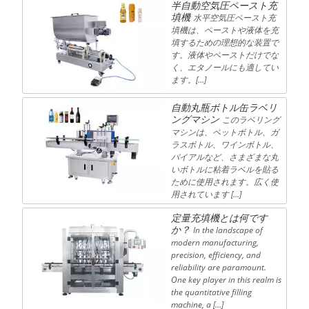
半自動空気圧ペースト充
填機
水平空気圧ペースト充
填機は、ペーストや液体を充
填するための理想的な装置で
す。液体やペーストだけでな
く、エタノールにも適してい
ます。[…]
自動丸瓶ボトル缶ラベリ
ングマシン
このラベリング
マシンは、ペットボトル、ガ
ラスボトル、ワインボトル、
バイアルなど、さまざまな丸
いボトルに粘着ラベルを貼る
ために使用されます。広く使
用されています […]
定量充填機とは何です
か？
In the landscape of
modern manufacturing,
precision, efficiency, and
reliability are paramount.
One key player in this realm is
the quantitative filling
machine, a […]