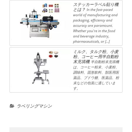
ステッカーラベル貼り機
とは？
In the fast-paced
world of manufacturing and
packaging, efficiency and
accuracy are paramount.
Whether you're in the food
and beverage industry,
pharmaceuticals, or […]
ミルク、タルク粉、小麦
粉、コーヒー用半自動粉
末充填機
半自動粉末充填機
は、コーヒー粉末、小麦粉、
調味料、固形飲料、獣医用医
薬品、ブドウ糖、医薬品、粉
末などの包装に適していま
す。
ラベリングマシン