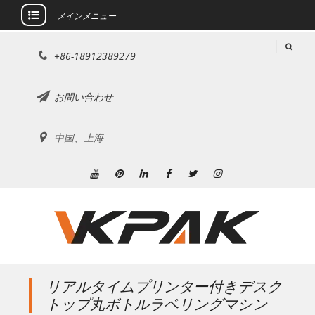
メインメニュー
コ
+86-18912389279
ン
テ
ン
お問い合わせ
ツ
に
中国、上海
ス
キ
ッ
ユ
ピ
リ
フ
ツ
イ
プ
ー
ン
ン
ェ
イ
ン
チ
タ
ク
イ
ッ
ス
ュ
レ
ト
ス
タ
タ
ー
ス
イ
ブ
ー
グ
ブ
ト
ン
ッ
ラ
リアルタイムプリンター付きデスク
ク
ム
トップ丸ボトルラベリングマシン