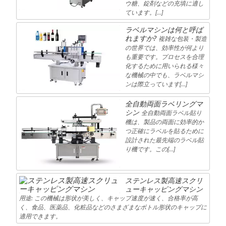
ウ糖、錠剤などの充填に適し
ています。[…]
ラベルマシンは何と呼ば
れますか?
複雑な包装・製造
の世界では、効率性が何より
も重要です。プロセスを合理
化するために用いられる様々
な機械の中でも、ラベルマシ
ンは際立っています[…]
全自動両面ラベリングマ
シン
全自動両面ラベル貼り
機は、製品の両面に効率的か
つ正確にラベルを貼るために
設計された最先端のラベル貼
り機です。この[…]
ステンレス製高速スクリ
ューキャッピングマシン
用途: この機械は形状が美しく、キャップ速度が速く、合格率が高
く、食品、医薬品、化粧品などのさまざまなボトル形状のキャップに
適用できます。