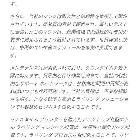
す。
さらに、当社のマシンは耐久性と信頼性を重視して製造
されています。高品質の素材で製造され、厳しいテスト
に合格したこのマシンは、産業環境での継続的な使用の
要求に耐えられるよう設計されています。毎日稼働し続
け、中断のない生産スケジュールを確実に実現できま
す。
メンテナンスは簡素化されており、ダウンタイムを最小
限に抑えます。日常的な保守作業は簡単で、当社の包括
的なサポート ネットワークは、技術的な問題や質問があ
ればいつでも対応可能です。当社の目標は、不要な複雑
さを増すことなく効率を高めるラベリング ソリューショ
ンでお客様のビジネスを強化することです。
リアルタイム プリンターを備えたデスクトップ丸型ボト
ル ラベリング マシンへの投資は、生産性と競争力への投
資です。ラベリング プロセスを合理化することで、リソ