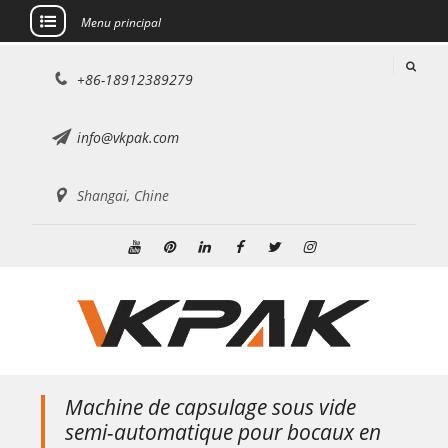
Menu principal
Aller
+86-18912389279
au
contenu
info@vkpak.com
Shangai, Chine
Youtube
Pinterest
Linkedin
Facebook
Twitter
Instagram
Machine de capsulage sous vide
semi-automatique pour bocaux en