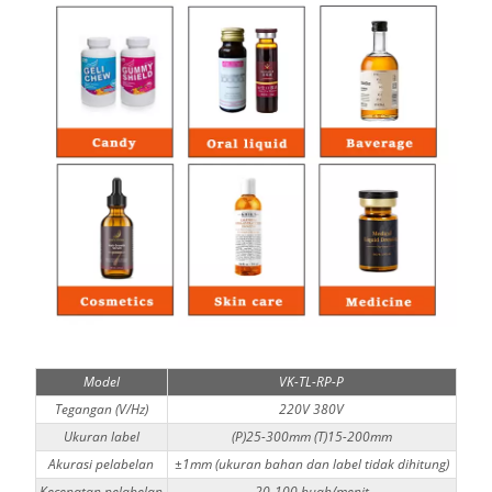
Model
VK-TL-RP-P
Tegangan (V/Hz)
220V 380V
Ukuran label
(P)25-300mm (T)15-200mm
Akurasi pelabelan
±1mm (ukuran bahan dan label tidak dihitung)
Kecepatan pelabelan
20-100 buah/menit