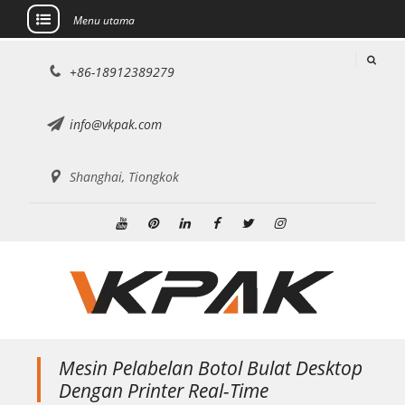
Menu utama
Lewati
+86-18912389279
ke
konten
info@vkpak.com
Shanghai, Tiongkok
Youtube
Pinterest
Linkedin
Facebook
Twitter
Instagram
Mesin Pelabelan Botol Bulat Desktop
Dengan Printer Real-Time