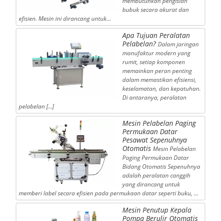
membutuhkan pengisian
bubuk secara akurat dan
efisien. Mesin ini dirancang untuk…
Apa Tujuan Peralatan
Pelabelan?
Dalam jaringan
manufaktur modern yang
rumit, setiap komponen
memainkan peran penting
dalam memastikan efisiensi,
keselamatan, dan kepatuhan.
Di antaranya, peralatan
pelabelan […]
Mesin Pelabelan Paging
Permukaan Datar
Pesawat Sepenuhnya
Otomatis
Mesin Pelabelan
Paging Permukaan Datar
Bidang Otomatis Sepenuhnya
adalah peralatan canggih
yang dirancang untuk
memberi label secara efisien pada permukaan datar seperti buku, …
Mesin Penutup Kepala
Pompa Berulir Otomatis