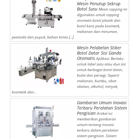
Mesin Penutup Sekrup
Botol Susu
Mesin capping ini
digunakan untuk capping
otomatis botol plastik dan
botol kaca pada kosmetik,
makanan dan minuman,
pestisida dan pupuk, bahan kimia […]
Mesin Pelabelan Stiker
Botol Datar Sisi Ganda
Otomatis
Aplikasi: Berlaku
untuk label satu atau dua sisi
untuk berbagai botol datar,
bulat dan persegi. Seperti
makanan, bumbu, obat-
obatan, alkohol, minyak,
kosmetik dan…
Gambaran Umum Inovasi
Terbaru Peralatan Sistem
Pengisian
Artikel ini
memberikan gambaran
umum tentang inovasi
terbaru dalam peralatan
sistem pengisian. Sistem