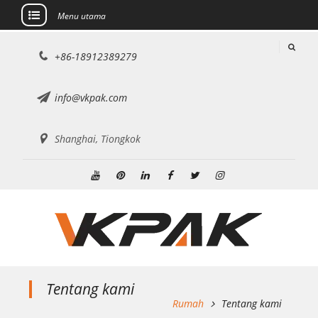
Menu utama
Lewati
+86-18912389279
ke
konten
info@vkpak.com
Shanghai, Tiongkok
Youtube
Pinterest
Linkedin
Facebook
Twitter
Instagram
Tentang kami
Rumah
Tentang kami