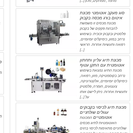
מחמד, ממתקים, מלון […]
סוג מעקב אוטומטי מכונת
איטום בורג מכסה בקבוק
ב
מכונת מכסים זו משמשת
להברגת פקקים של בקבוק
פלסטיק ובקבוק זכוכית. בשימוש
נרחב במזון, כימיקלים יומיומיים,
רפואה ותעשיות אחרות. הראשי
[…]
מכונת תיוג עליון ותחתון
פ
אוטומטית עם התקן עטוף
מכונת התיוג נמצאת בשימוש
מת
נרחב בקוסמטיקה, מזון, רפואה,
כימיקלים יומיומיים, אלקטרוניקה,
צעצועים, חומרה, פלסטיק
ותעשיות אחרות. ניתן ליישם אותו
על […]
מכונת תיוג לכיסוי בקבוקים
עגולים שולחניים
מי
אוטומטיים
המכונות
האוטומטיות לתיוג מכסים
שולחניים מתאימות לכיסוי ברגים