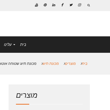
לג
תוכן
אינסטגרם
טוויטר
פייסבוק
לינקדאין
פינטרסט
יוטיוב
בית
עלינו
בית
מוצרים
מכונת תיוג
מכונת תיוג שטוחה אוטו
מוצרים