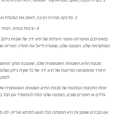
2. בקרה חכמה, מעקב פוטו-אלקטרי אוטומטי, ללא חפץ וללא מדבקה
3. מדבקה מהירה ויציבה, לאמץ את הגלגלת העליונה כדי ללטף את חומר העבודה, להעביר בצורה חלקה.
4. יציבות גבוהה, הציוד התומך פועל 7 × 24 שעות, מאמץ תצורת מותג מפורסמת
נמאס לכם מהטרחה וחוסר היעילות של תיוג ידני של שקיות ניילון
המתקדמת שלנו. המכונה שלנו, שנועדה לייעל את תהליך האריזה של
מכונת התיוג השטוחה האוטומטית שלנו, שעוצבה מתוך מחשבה 
היפרד מהמשימה המייגעת של תיוג ידני של כל שקית ניילון ושלום ל
לסמן מ
אחת התכונות הבולטות של מכונת התיוג השטוחה האוטומטית שלנו
גדלים או חומרים שונים, המכונה שלנו יכולה להתמודד עם הכל בק
אנו מבינים שעקביות היא המפתח בכל הנוגע למיתוג ואריזה. לכן מ