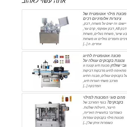
אתה עשוי לאהוב
מכונת מילוי אוטומטית של
צינורות אלומיניום רכים
יישום: זה ישים על משחה, דבק,
דבק AB, דבק אפוקסי, קרם עור,
ע שיער, משחת נעליים, משחת
ניים וחומרים נוזליים או משחות
אחרים. ה […]
מכונה אוטומטית לתיוג
צנצנת בקבוקים עגולה על
גבי שולחן
מכונת תיוג קטנה זו
מתאימה לתיוג מדבקות דביקות
ל בקבוקים עגולים, מבנה התיוג
מורכב משתי חגורות תיוג,
המדבקה […]
מהם סוגי המכונות למילוי
בקבוקים?
בנוף המורכב של
הייצור, היעילות שולטת.
כשמדובר בתעשיית האריזה,
מכונות מילוי בקבוקים עומדות
כשומרות איתן של […]