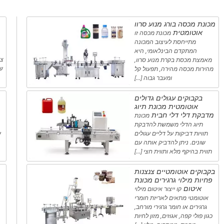
מכונת מכסה בורג מנוע סרוו
אוטומטית
מכונת מכסה זו
מתייחסת לעיצוב המכונה
המתקדם הבינלאומי, היא
צב
מאמצת מכסת בקרת מנוע סרוו,
שי
מהירות מכסה מהירה, תפעול קל
ומעבר גבוה […]
בקבוקים עגולים גדולים
אוטומטית מכונת תיוג
מדבקת דלי דלי חבית
מכונת
תיוג הדלי משמשת להדבקת
תוויות דביקות על דליים עגולים
ע
שונים. ניתן להדביק אותה עם
תווית בהיקף מלא ותווית חצי […]
בקבוקים אוטומטיים צנצנות
פחיות מילוי גרגירים מכונת
איטום
קו ייצור איטום מילוי
אוטומטי מתאים לאריזת חומרי
גרגירים או חומר גרגירי מורחב,
כגון פולי קפה, אגוזים, מזון לחיות