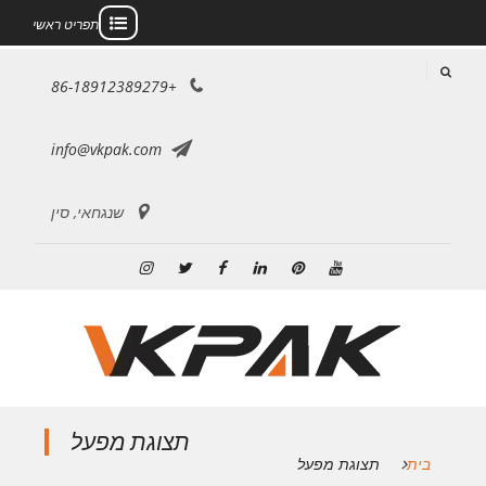
תפריט ראשי
לג
+86-18912389279
תוכן
info@vkpak.com
שנגחאי, סין
יוטיוב
פינטרסט
לינקדאין
פייסבוק
טוויטר
אינסטגרם
תצוגת מפעל
בית
תצוגת מפעל