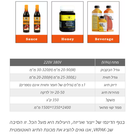
מתח (V/Hz)
220V 380V
גודל הבקבוק
(W)20-90 מ"מ (H)30-320 מ"מ
גודל תווית
(L)25-300 מ"מ (H)20-200 מ"מ
דיוק תיוג
±1 מ"מ (גדלים של חומר ותווית אינם נספרים)
מהירות תיוג
20-50 יח' לדקה
מִשׁקָל
350 ק"ג
ממד קווי מתאר
2400*1350*1500 מ"מ
בנוף הדינמי של ייצור ואריזה, היעילות היא מעל הכל. זו הסיבה
שב-VKPAK, אנו גאים להציג את מכונת התיוג האוטומטית