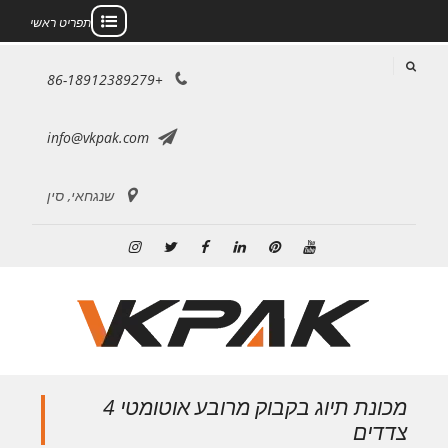
תפריט ראשי
לג
+86-18912389279
תוכן
info@vkpak.com
שנגחאי, סין
יוטיוב
פינטרסט
לינקדאין
פייסבוק
טוויטר
אינסטגרם
מכונת תיוג בקבוק מרובע אוטומטי 4
צדדים