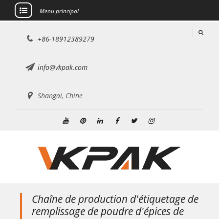
Menu principal
Aller
+86-18912389279
au
contenu
info@vkpak.com
Shangai, Chine
Youtube
Pinterest
Linkedin
Facebook
Twitter
Instagram
Chaîne de production d'étiquetage de
remplissage de poudre d'épices de