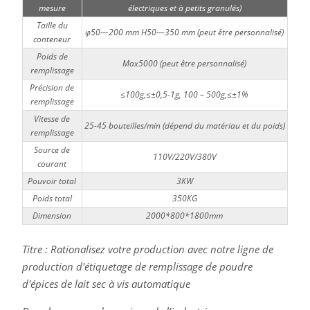
mesure
électriques et à petits granulés)
Taille du
φ50—200 mm H50—350 mm (peut être personnalisé)
conteneur
Poids de
Max5000 (peut être personnalisé)
remplissage
Précision de
≤100g,≤±0,5-1g, 100 – 500g,≤±1%
remplissage
Vitesse de
25-45 bouteilles/min (dépend du matériau et du poids)
remplissage
Source de
110V/220V/380V
courant
Pouvoir total
3KW
Poids total
350KG
Dimension
2000*800*1800mm
Titre : Rationalisez votre production avec notre ligne de
production d'étiquetage de remplissage de poudre
d'épices de lait sec à vis automatique