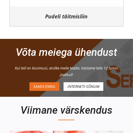
Pudeli täitmisliin
Võta meiega ühendust
Kui teil on küsimusi, andke meile teada. Vastame teile 12 tunni
jooksul!
SAADA EMAIL
INTERNETI-SÕNUM
Viimane värskendus