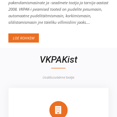
pakendamismasinate ja -seadmete tootja ja tarnija aastast
2008. VKPAK-i peamised tooted on pudelite pesumasin,
automaatne pudelitäitmismasin, korkimismasin,
sildistamismasin jne täieliku villimisliini jaoks.…
LOE ROHKEM
VKPAKist
Usaldusväärne tootja