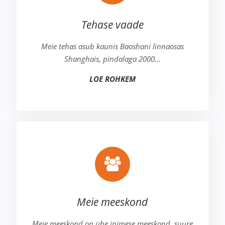
Tehase vaade
Meie tehas asub kaunis Baoshani linnaosas
Shanghais, pindalaga 2000…
LOE ROHKEM
Meie meeskond
Meie meeskond on ühe inimese meeskond, suure