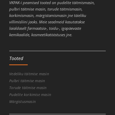
VKPAK-i peamised tooted on pudelite täitmismasin,
pulbri täitmise masin, torude täitmismasin,
korkimismasin, märgistamismasin jne täieliku
villimisliini jaoks. Meie seadmeid kasutatakse
laialdaselt farmaatsia-, toidu-, igapäevaste
kemikaalide, kosmeetikatööstuses jne.
Tooted
Vedeliku täitmise masin
Pulbri täitmise masin
Torude täitmise masin
Pudelite korkimise masin
Märgistusmasin