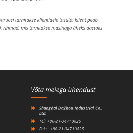
ruosi tarnitakse klientidele tasuta, klient peab
ad, rihmad, mis tarnitakse masinaga üheks aastaks
Võta meiega ühendust
Shanghai BaZhou Industrial Co.,
Ltd.
Tel: +86-21-34710825
Faks: +86-21-34710825