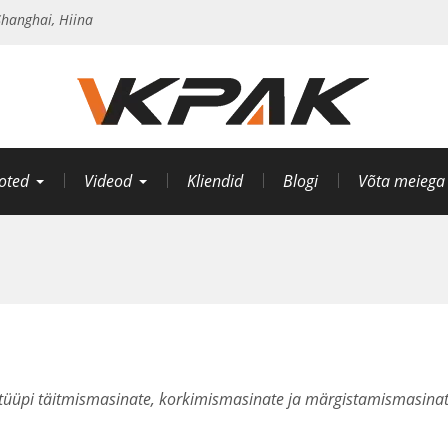
hanghai, Hiina
oted
Videod
Kliendid
Blogi
Võta meiega
tüüpi täitmismasinate, korkimismasinate ja märgistamismasinat