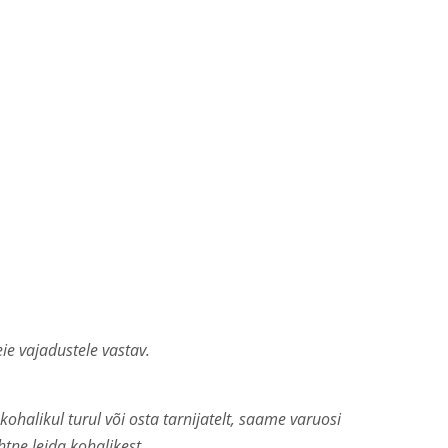
ie vajadustele vastav.
halikul turul või osta tarnijatelt, saame varuosi
tne leida kohalikest.