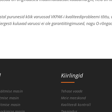
al purunesid kõik varuosad VKPAK-i kvaliteediprobleemi tõttu, va
ergesti kuluvad varuosi ei ole garantiitingimused, nagu O-rõng
d
Kiirlingid
täitmise masin
Tehase vaade
itmise masin
Meie meeskond
itmise masin
Kvaliteedi kontroll
korkimise masin
Teenindus