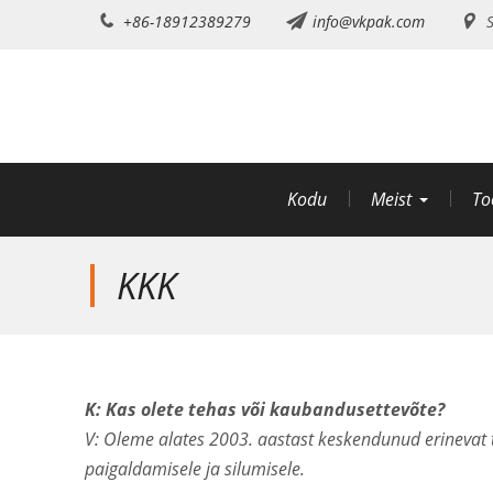
Mine
+86-18912389279
info@vkpak.com
S
sisu
juurde
Kodu
Meist
To
KKK
K: Kas olete tehas või kaubandusettevõte?
V: Oleme alates 2003. aastast keskendunud erinevat 
paigaldamisele ja silumisele.