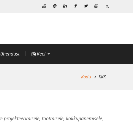
Youtube
Pinterest
Linkedin
Facebook
Twitter
Instagram
 ühendust
Keel
Kodu
KKK
e projekteerimisele, tootmisele, kokkupanemisele,