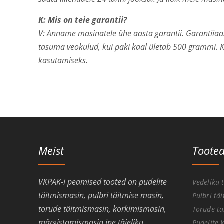
K: Mis on teie garantii?
V: Anname masinatele ühe aasta garantii. Garantiiaast
tasuma veokulud, kui paki kaal ületab 500 grammi. K
kasutamiseks.
Meist
Toote
VKPAK-i peamised tooted on pudelite
Vedeliku 
täitmismasin, pulbri täitmise masin,
Pulbri tä
torude täitmismasin, korkimismasin,
Torude tä
märgistamismasin jne täieliku
Pudelite 