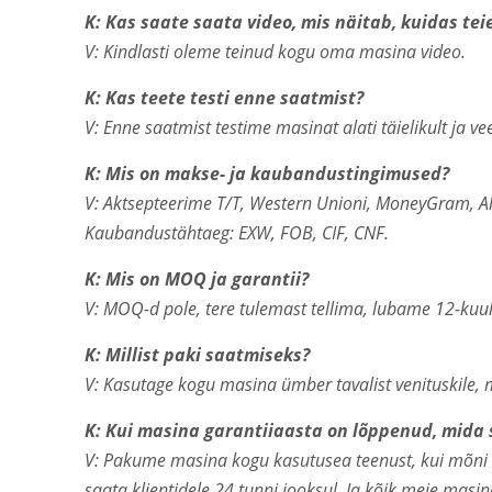
K: Kas saate saata video, mis näitab, kuidas te
V: Kindlasti oleme teinud kogu oma masina video.
K: Kas teete testi enne saatmist?
V: Enne saatmist testime masinat alati täielikult ja v
K: Mis on makse- ja kaubandustingimused?
V: Aktsepteerime T/T, Western Unioni, MoneyGram, A
Kaubandustähtaeg: EXW, FOB, CIF, CNF.
K: Mis on MOQ ja garantii?
V: MOQ-d pole, tere tulemast tellima, lubame 12-kuuli
K: Millist paki saatmiseks?
V: Kasutage kogu masina ümber tavalist venituskile, m
K: Kui masina garantiiaasta on lõppenud, mida 
V: Pakume masina kogu kasutusea teenust, kui mõni va
saata klientidele 24 tunni jooksul. Ja kõik meie masi