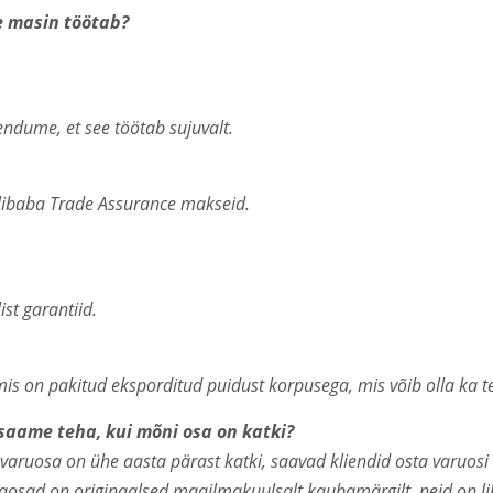
ie masin töötab?
eendume, et see töötab sujuvalt.
libaba Trade Assurance makseid.
st garantiid.
is on pakitud eksporditud puidust korpusega, mis võib olla ka te
saame teha, kui mõni osa on katki?
ruosa on ühe aasta pärast katki, saavad kliendid osta varuosi ko
naosad on originaalsed maailmakuulsalt kaubamärgilt, neid on lih