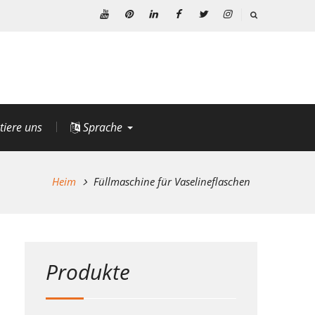
Youtube
Pinterest
Linkedin
Facebook
Þjórsárden
BIKE24
nutzt
für
den
genannten
Dienst
tiere uns
Sprache
die
technische
Heim
Füllmaschine für Vaselineflaschen
Plattform
von
Instagram
(Facebook
Ireland
Produkte
Ltd.,
4