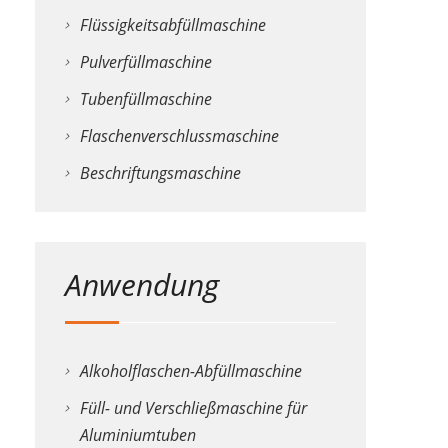
Grand
Flüssigkeitsabfüllmaschine
Canal
Square,
Pulverfüllmaschine
Dublin
Tubenfüllmaschine
2,
Ireland
Flaschenverschlussmaschine
bzw.
Beschriftungsmaschine
Instagram
Inc.,
1601
Willow
Anwendung
Road,
Menlo
Park,
Alkoholflaschen-Abfüllmaschine
CA,
94025,
Füll- und Verschließmaschine für
USA).
Aluminiumtuben