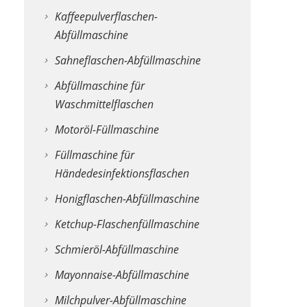
Instagram
Kaffeepulverflaschen-
speichert
Abfüllmaschine
personenbezogen
Sahneflaschen-Abfüllmaschine
Daten
von
Abfüllmaschine für
Ihnen,
Waschmittelflaschen
wenn
Motoröl-Füllmaschine
Sie
Füllmaschine für
diese
Händedesinfektionsflaschen
Seite
besuchen.
Honigflaschen-Abfüllmaschine
Ketchup-Flaschenfüllmaschine
Schmieröl-Abfüllmaschine
Mayonnaise-Abfüllmaschine
Milchpulver-Abfüllmaschine