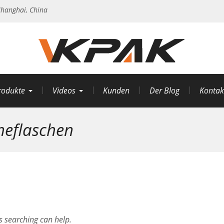
hanghai, China
rodukte
Videos
Kunden
Der Blog
Kontak
neflaschen
s searching can help.