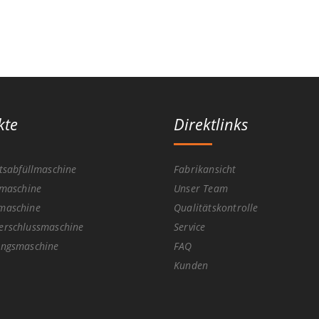
kte
Direktlinks
itsabfüllmaschine
Fabrikansicht
lmaschine
Unser Team
lmaschine
Qualitätskontrolle
erschlussmaschine
Service
ungsmaschine
FAQ
Kunden