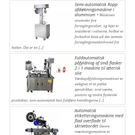
Semi-automatisk Ropp-
afdækningsmaskine i
aluminium
* Maskinen
anvender fire
forseglingsvalser, og lejet er
installeret i valserne, hvilket er
forbedret base på det seneste
forseglingsmaskinhoved fra
Italien. Det er en […]
Fuldautomatisk
påfyldning af små flasker
2 i 1 maskine til æterisk
olie
Væskepåfyldningsmaskinen er
velegnet til at pakke
øjendråber, oral væske,
potions og andre flydende
produkter, som automatisk kan fuldføre handlingerne […]
Automatisk
etiketteringsmaskine med
flad overflade til
skrivebordet
Denne
mærkningsmaskine er