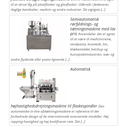
til at skrue låg på plastflasker og glasflasker. Udbredt i fødevarer,
daglige kemikalier, medicin og andre industrier. De vigtigste […]
Semiautomatisk
rørfyldnings- og
tætningsmaskine med lav
pris
Anvendelse: det er egnet
til at være til medicincreme,
tandpasta, kosmetik, lim,
klæbemiddel, ketchup og
kunstpaletindustrien, især og
andre flydende eller pasta-lignende […]
Automatisk
højhastighedsdrejningsmaskine til flaskespindler
Den
automatiske in-line afdækningsmaskine er reference til det
forbedrede design af de internationale avancerede modeller. Høj
capping-hastighed og høj kvalificeret rate. Det […]