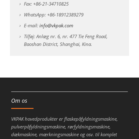
Fax: +86-21-34710825
WhatsApp: +86-18912389279
E-mail:
info@vkpak.com
Tilføj: Anlæg nr. 6, nr. 477 Tie Feng Road,
Baoshan District, Shanghai, Kina.
Om os
VKPAK hovedprodukter er flaskepåfyldningsmaskine,
pulverpåfyldningsmaskine, rørfyldningsmaskine,
dækmaskine, mærkningsmaskine og osv. til komplet