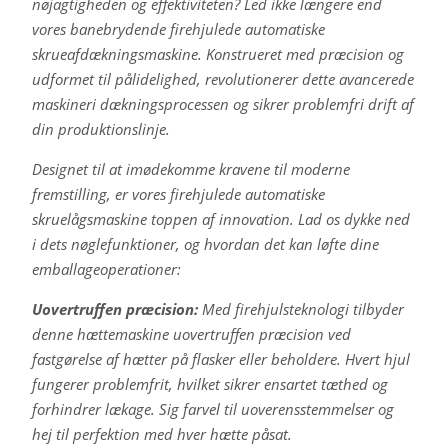
nøjagtigheden og effektiviteten? Led ikke længere end
vores banebrydende firehjulede automatiske
skrueafdækningsmaskine. Konstrueret med præcision og
udformet til pålidelighed, revolutionerer dette avancerede
maskineri dækningsprocessen og sikrer problemfri drift af
din produktionslinje.
Designet til at imødekomme kravene til moderne
fremstilling, er vores firehjulede automatiske
skruelågsmaskine toppen af innovation. Lad os dykke ned
i dets nøglefunktioner, og hvordan det kan løfte dine
emballageoperationer:
Uovertruffen præcision:
Med firehjulsteknologi tilbyder
denne hættemaskine uovertruffen præcision ved
fastgørelse af hætter på flasker eller beholdere. Hvert hjul
fungerer problemfrit, hvilket sikrer ensartet tæthed og
forhindrer lækage. Sig farvel til uoverensstemmelser og
hej til perfektion med hver hætte påsat.