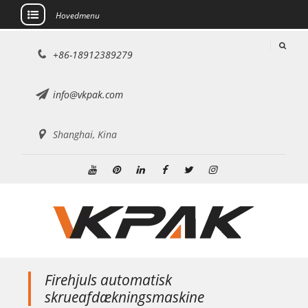
Hovedmenu
Gå
+86-18912389279
til
indhold
info@vkpak.com
Shanghai, Kina
Youtube
Pinterest
Linkedin
Facebook
Twitter
Instagram
Firehjuls automatisk
skrueafdækningsmaskine