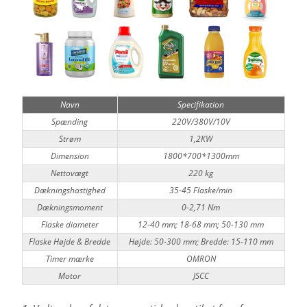
Navn
Specifikation
Spænding
220V/380V/10V
Strøm
1,2KW
Dimension
1800*700*1300mm
Nettovægt
220 kg
Dækningshastighed
35-45 Flaske/min
Dækningsmoment
0-2,71 Nm
Flaske diameter
12-40 mm; 18-68 mm; 50-130 mm
Flaske Højde & Bredde
Højde: 50-300 mm; Bredde: 15-110 mm
Timer mærke
OMRON
Motor
JSCC