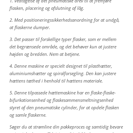
1. Vedtagelse af det pneumatiske drev til at fremføre
flasken, placering og afslutning af låg.
2. Med positioneringssikkerhedsanordning for at undgå,
at flaskerne dumper.
3. Det passer til forskellige typer flasker, som er mellem
det begrænsede område, og det behøver kun at justere
højden og bredden. Nem at betjene.
4. Denne maskine er specielt designet til plasthætter,
aluminiumshætter og spiralforsegling. Den kan justere
hættens tæthed i henhold til hættens materiale.
5. Denne tilpassede hættemaskine har en flaske-flaske-
bifurkationsenhed og flaskesammensmeltningsenhed
styret af den pneumatiske cylinder, for at opdele flasken
og samle flaskerne.
Søger du at strømline din pakkeproces og samtidig bevare