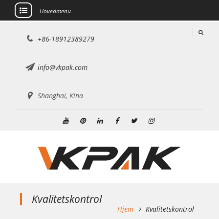
Hovedmenu
Gå
+86-18912389279
til
indhold
info@vkpak.com
Shanghai, Kina
Youtube
Pinterest
Linkedin
Facebook
Twitter
Instagram
Kvalitetskontrol
Hjem
Kvalitetskontrol